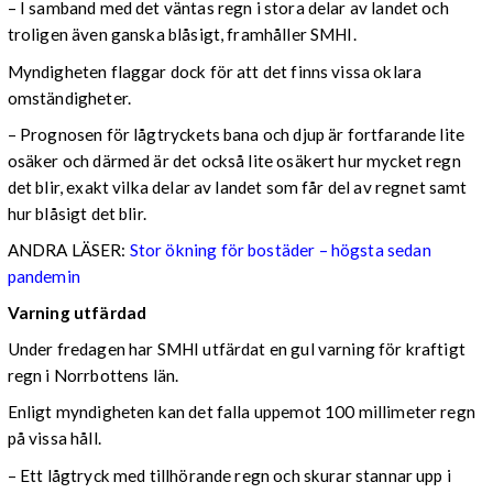
– I samband med det väntas regn i stora delar av landet och
troligen även ganska blåsigt, framhåller SMHI.
Myndigheten flaggar dock för att det finns vissa oklara
omständigheter.
– Prognosen för lågtryckets bana och djup är fortfarande lite
osäker och därmed är det också lite osäkert hur mycket regn
det blir, exakt vilka delar av landet som får del av regnet samt
hur blåsigt det blir.
ANDRA LÄSER:
Stor ökning för bostäder – högsta sedan
pandemin
Varning utfärdad
Under fredagen har SMHI utfärdat en gul varning för kraftigt
regn i Norrbottens län.
Enligt myndigheten kan det falla uppemot 100 millimeter regn
på vissa håll.
– Ett lågtryck med tillhörande regn och skurar stannar upp i