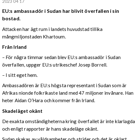
2023 04 17
EU:s ambassadör i Sudan har blivit överfallen i sin
bostad.
Attacken har ägt rum i landets huvudstad tillika
mångmiljonstaden Khartoum.
Från Irland
– För några timmar sedan blev EU:s ambassadör i Sudan
överfallen, uppger EU:s utrikeschef Josep Borrell.
– I sitt eget hem.
Ambassadören är EU:s högsta representant i Sudan som är
Afrikas nionde folkrikaste land med 47 miljoner invånare. Han
heter Aidan O’Hara och kommer från Irland.
Skadeläget okänt
De exakta omständigheterna kring överfallet är inte klarlagda
och enligt rapporter är hans skadeläge okänt.
Sudan skakas av våldsamheter och strider och det är oklart