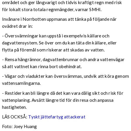
området och ger långvarigt och tidvis kraftigt regn med risk
för lokalt stora totala regnmängder, varnar SMHI.
Invånare i Norrbotten uppmanas att tänka på följande när
ovädret drar in:
- Översvämningar kan uppstå i exempelvis källare och
dagvattensystem. Se över om du kan täta din källare, eller
flytta på föremål som riskerar att skadas av vatten.
- Rensa hängrännor, dagvattenbrunnar och andra vattenvägar
så att vattnet kan rinna bort obehindrat.
- Vägar och viadukter kan översvämmas, undvik att köra genom
vattensamlingarna.
- Restider kan bli längre då det kan vara dålig sikt och risk för
vattenplaning. Avsätt längre tid för din resa och anpassa
hastigheten.
LÄS OCKSÅ:
Tyskt jättefartyg attackerat
Foto: Joey Huang