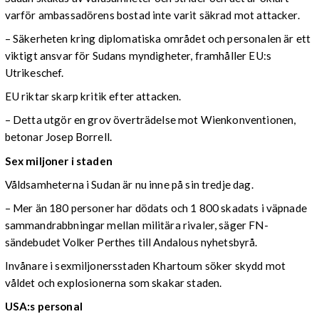
varför ambassadörens bostad inte varit säkrad mot attacker.
– Säkerheten kring diplomatiska området och personalen är ett
viktigt ansvar för Sudans myndigheter, framhåller EU:s
Utrikeschef.
EU riktar skarp kritik efter attacken.
– Detta utgör en grov överträdelse mot Wienkonventionen,
betonar Josep Borrell.
Sex miljoner i staden
Våldsamheterna i Sudan är nu inne på sin tredje dag.
– Mer än 180 personer har dödats och 1 800 skadats i väpnade
sammandrabbningar mellan militära rivaler, säger FN-
sändebudet Volker Perthes till Andalous nyhetsbyrå.
Invånare i sexmiljonersstaden Khartoum söker skydd mot
våldet och explosionerna som skakar staden.
USA:s personal