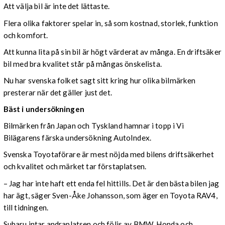
Att välja bil är inte det lättaste.
Flera olika faktorer spelar in, så som kostnad, storlek, funktion
och komfort.
Att kunna lita på sin bil är högt värderat av många. En driftsäker
bil med bra kvalitet står på mångas önskelista.
Nu har svenska folket sagt sitt kring hur olika bilmärken
presterar när det gäller just det.
Bäst i undersökningen
Bilmärken från Japan och Tyskland hamnar i topp i Vi
Bilägarens färska undersökning AutoIndex.
Svenska Toyotaförare är mest nöjda med bilens driftsäkerhet
och kvalitet och märket tar förstaplatsen.
– Jag har inte haft ett enda fel hittills. Det är den bästa bilen jag
har ägt, säger Sven-Åke Johansson, som äger en Toyota RAV4,
till tidningen.
Subaru intar andraplatsen och följs av BMW, Honda och