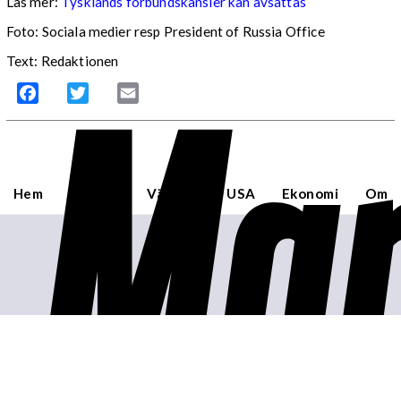
Läs mer:
Tysklands förbundskansler kan avsättas
Foto:
Sociala medier resp President of Russia Office
Mar
Text: Redaktionen
Facebook
Twitter
Email
Hem
Sverige
Världen
USA
Ekonomi
Om