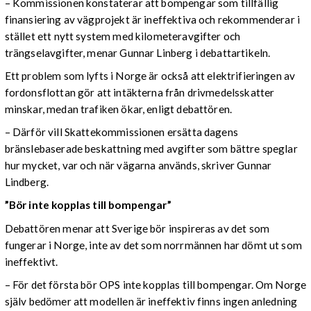
– Kommissionen konstaterar att bompengar som tillfällig
finansiering av vägprojekt är ineffektiva och rekommenderar i
stället ett nytt system med kilometeravgifter och
trängselavgifter, menar Gunnar Linberg i debattartikeln.
Ett problem som lyfts i Norge är också att elektrifieringen av
fordonsflottan gör att intäkterna från drivmedelsskatter
minskar, medan trafiken ökar, enligt debattören.
– Därför vill Skattekommissionen ersätta dagens
bränslebaserade beskattning med avgifter som bättre speglar
hur mycket, var och när vägarna används, skriver Gunnar
Lindberg.
”Bör inte kopplas till bompengar”
Debattören menar att Sverige bör inspireras av det som
fungerar i Norge, inte av det som norrmännen har dömt ut som
ineffektivt.
– För det första bör OPS inte kopplas till bompengar. Om Norge
själv bedömer att modellen är ineffektiv finns ingen anledning