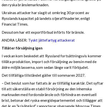
den ryska bränslemarknaden.
Ukrainas attacker har slagit ut omkring 30 procent av
Rysslands kapacitet på landets oljeraffinaderier, enligt
Financial Times.
Dessutom har ett exportförbud införts för bränsle.
ANDRA LÄSER:
Tyskt jättefartyg attackerat
Tillåter försäljning igen
I veckan kom beskedet att Ryssland fortsättningsvis kommer
tillåta produktion, import och försäljning av bensin med de
äldre miljöklasserna, som sedan länge varit förbjudet.
Det tillfälliga tillståndet gäller till sommaren 2027.
– Det beslut som har fattats är av tillfällig karaktär. Det syftar
till att säkerställa en stabil försörjning av den inhemska
marknaden med fordonsbränsle och förhindra en eventuell
brist, betonar det ryska energidepartementet och tillägger att
det är en ”krisåtgärd”, rapporterar oberoende Moscow Times.