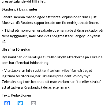
pressuttalande vid tillfället.
Skador på byggnader
Senare samma månad ägde ett flertal explosioner rum i just
Moskva, då Reuters rapporterade om tio nedskjutna drönare.
– Tidigt på morgonen orsakade obemannade drönare skador på
flera byggnader, sade Moskvas borgmästare Sergey Sobyanin
då.
Ukraina förnekar
Ryssland har vid samtliga tillfällen skyllt attackerna på Ukraina,
som har förnekat inblandning.
– Vi attackerar inte ryskt territorium, vi befriar vårt eget
legitima territorium, har Ukrainas president Volodymyr
Zelensky sagt och betonat att man varken har “tid eller styrka”
att attackera Ryssland på deras egen mark.
Text: Redaktionen
Facebook
Twitter
Email