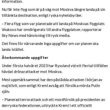
information.
Nu får inte flyg som är på väg mot Moskva längre landa på sin
tilltänkta destination, enligt ryska nyhetsbyråer.
– Flera flyg som var planerade att landa på Moskvas flygplats
Vnukovo har omdirigerats till andra flygplatser, rapporterar
Sky News med hänvisning till rysk media.
Det finns för närvarande inga uppgifter om var planen ska
landa istället.
Återkommande uppgifter
Under första halvåret 2023 har Ryssland vid ett flertal tillfällen
hävdat drönarattacker mot Moskva.
Mest uppmärksammat har den påstådda attacken i början av
maj blivit, som enligt Kreml avsåg att försöka mörda Putin
själv.
– Planerad terrorattack och ett mordförsök på presidenten av
den ryska federationen, uttryckte Kreml i ett officiellt