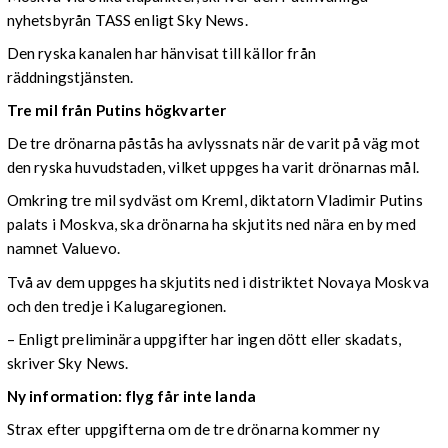
nyhetsbyrån TASS enligt Sky News.
Den ryska kanalen har hänvisat till källor från
räddningstjänsten.
Tre mil från Putins högkvarter
De tre drönarna påstås ha avlyssnats när de varit på väg mot
den ryska huvudstaden, vilket uppges ha varit drönarnas mål.
Omkring tre mil sydväst om Kreml, diktatorn Vladimir Putins
palats i Moskva, ska drönarna ha skjutits ned nära en by med
namnet Valuevo.
Två av dem uppges ha skjutits ned i distriktet Novaya Moskva
och den tredje i Kalugaregionen.
– Enligt preliminära uppgifter har ingen dött eller skadats,
skriver Sky News.
Ny information: flyg får inte landa
Strax efter uppgifterna om de tre drönarna kommer ny