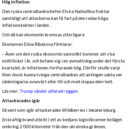
Hög inflation
Den ryska centralbankschefen Elvira Nabiullina fruktar
samtidigt att attackerna kan få fart på den redan höga
inflationstakten i landet.
Och då kan ekonomin bromsas ytterligare.
Ekonomen Elina Ribakova förklarar.
– Även om den ryska ekonomin sannolikt kommer att visa
nolltillväxt i år, och befann sig i en avmattning under det första
kvartalet, är inflationen fortfarande hög. Därför skulle varje
liten chock kunna tvinga centralbanken att antingen sakta ner
sänkningarna avsevärt eller till och med stoppa dem helt.
Läs mer:
Trump vänder allierad ryggen
Attackerades igår
Så sent som igår attackerades Wildberries i Jekaterinburg.
En kraftig brand utbröt i ett av kedjans logistikcenter beläget
omkring 2 000 kilometer från den ukrainska gränsen,