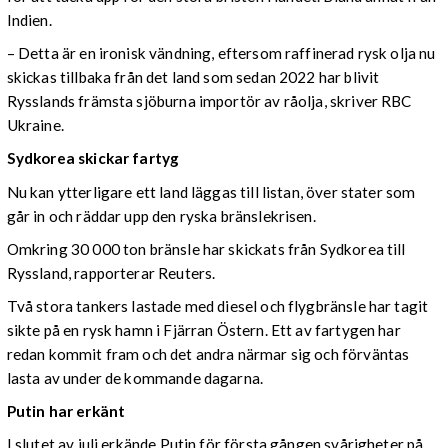
Indien.
– Detta är en ironisk vändning, eftersom raffinerad rysk olja nu
skickas tillbaka från det land som sedan 2022 har blivit
Rysslands främsta sjöburna importör av råolja, skriver RBC
Ukraine.
Sydkorea skickar fartyg
Nu kan ytterligare ett land läggas till listan, över stater som
går in och räddar upp den ryska bränslekrisen.
Omkring 30 000 ton bränsle har skickats från Sydkorea till
Ryssland, rapporterar Reuters.
Två stora tankers lastade med diesel och flygbränsle har tagit
sikte på en rysk hamn i Fjärran Östern. Ett av fartygen har
redan kommit fram och det andra närmar sig och förväntas
lasta av under de kommande dagarna.
Putin har erkänt
I slutet av juli erkände Putin för första gången svårigheter på