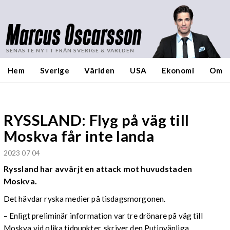
Marcus Oscarsson
SENASTE NYTT FRÅN SVERIGE & VÄRLDEN
Hem
Sverige
Världen
USA
Ekonomi
Om
RYSSLAND: Flyg på väg till
Moskva får inte landa
2023 07 04
Ryssland har avvärjt en attack mot huvudstaden
Moskva.
Det hävdar ryska medier på tisdagsmorgonen.
– Enligt preliminär information var tre drönare på väg till
Moskva vid olika tidpunkter, skriver den Putinvänliga