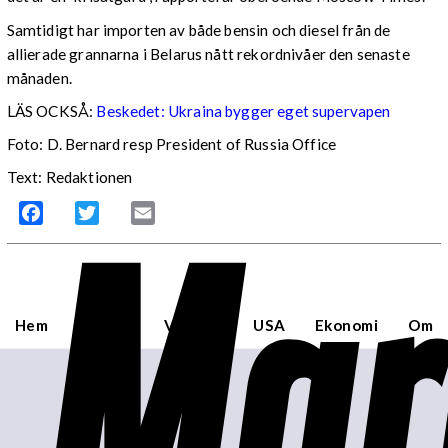
Samtidigt har importen av både bensin och diesel från de
allierade grannarna i Belarus nått rekordnivåer den senaste
månaden.
LÄS OCKSÅ:
Beskedet: Ukraina bygger eget supervapen
Foto: D. Bernard resp President of Russia Office
Text: Redaktionen
Mar
Facebook
Twitter
Email
Hem
Sverige
Världen
USA
Ekonomi
Om