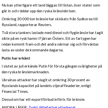
Nu kan ytterligare ett land läggas till listan, över stater som
går in och räddar upp den ryska bränslekrisen.
Omkring 30 000 ton bränsle har skickats från Sydkorea till
Ryssland, rapporterar Reuters.
Två stora tankers lastade med diesel och flygbränsle har tagit
sikte på en rysk hamn i Fjärran Östern. Ett av fartygen har
redan kommit fram och det andra närmar sig och förväntas
lasta av under de kommande dagarna.
Putin har erkänt
I slutet av juli erkände Putin för första gången svårigheter på
den ryska bränslemarknaden.
Ukrainas attacker har slagit ut omkring 30 procent av
Rysslands kapacitet på landets oljeraffinaderier, enligt
Financial Times.
Dessutom har ett exportförbud införts för bränsle.
ANDRA LÄSER:
Tyskt jättefartyg attackerat