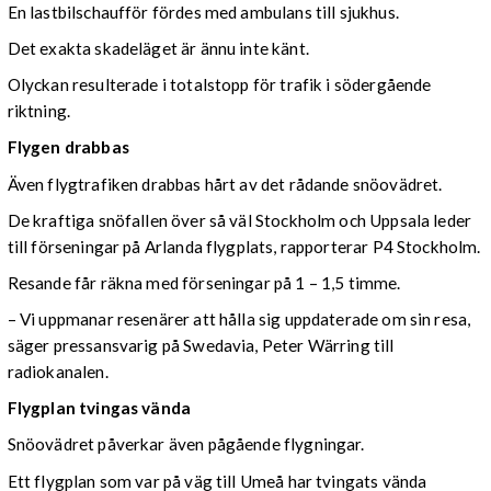
En lastbilschaufför fördes med ambulans till sjukhus.
Det exakta skadeläget är ännu inte känt.
Olyckan resulterade i totalstopp för trafik i södergående
riktning.
Flygen drabbas
Även flygtrafiken drabbas hårt av det rådande snöovädret.
De kraftiga snöfallen över så väl Stockholm och Uppsala leder
till förseningar på Arlanda flygplats, rapporterar P4 Stockholm.
Resande får räkna med förseningar på 1 – 1,5 timme.
– Vi uppmanar resenärer att hålla sig uppdaterade om sin resa,
säger pressansvarig på Swedavia, Peter Wärring till
radiokanalen.
Flygplan tvingas vända
Snöovädret påverkar även pågående flygningar.
Ett flygplan som var på väg till Umeå har tvingats vända