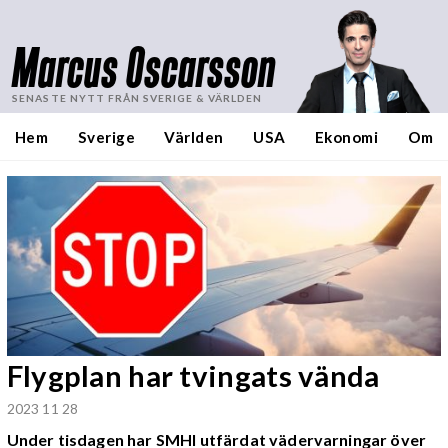
Marcus Oscarsson
SENASTE NYTT FRÅN SVERIGE & VÄRLDEN
Hem
Sverige
Världen
USA
Ekonomi
Om
Flygplan har tvingats vända
2023 11 28
Under tisdagen har SMHI utfärdat vädervarningar över