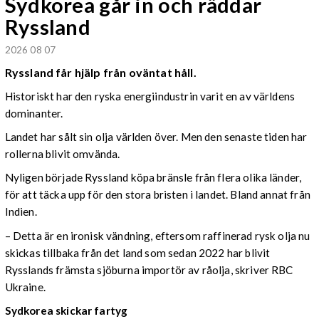
Sydkorea går in och räddar
Ryssland
2026 08 07
Ryssland får hjälp från oväntat håll.
Historiskt har den ryska energiindustrin varit en av världens
dominanter.
Landet har sålt sin olja världen över. Men den senaste tiden har
rollerna blivit omvända.
Nyligen började Ryssland köpa bränsle från flera olika länder,
för att täcka upp för den stora bristen i landet. Bland annat från
Indien.
– Detta är en ironisk vändning, eftersom raffinerad rysk olja nu
skickas tillbaka från det land som sedan 2022 har blivit
Rysslands främsta sjöburna importör av råolja, skriver RBC
Ukraine.
Sydkorea skickar fartyg