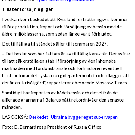
Tillåter försäljning igen
I veckan kom beskedet att Ryssland fortsättningsvis kommer
tillåta produktion, import och försäljning av bensin med de
äldre miljöklasserna, som sedan länge varit förbjudet.
Det tillfälliga tillståndet gäller till sommaren 2027.
– Det beslut som har fattats är av tillfällig karaktär. Det syftar
till att säkerställa en stabil försörjning av den inhemska
marknaden med fordonsbränsle och förhindra en eventuell
brist, betonar det ryska energidepartementet och tillägger att
det är en ”krisåtgärd”, rapporterar oberoende Moscow Times.
Samtidigt har importen av både bensin och diesel från de
allierade grannarna i Belarus nått rekordnivåer den senaste
månaden.
LÄS OCKSÅ:
Beskedet: Ukraina bygger eget supervapen
Foto: D. Bernard resp President of Russia Office