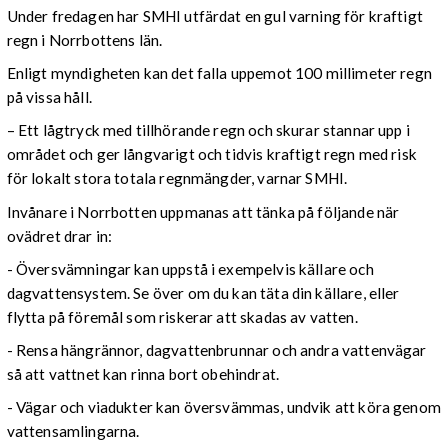
Under fredagen har SMHI utfärdat en gul varning för kraftigt
regn i Norrbottens län.
Enligt myndigheten kan det falla uppemot 100 millimeter regn
på vissa håll.
– Ett lågtryck med tillhörande regn och skurar stannar upp i
området och ger långvarigt och tidvis kraftigt regn med risk
för lokalt stora totala regnmängder, varnar SMHI.
Invånare i Norrbotten uppmanas att tänka på följande när
ovädret drar in:
- Översvämningar kan uppstå i exempelvis källare och
dagvattensystem. Se över om du kan täta din källare, eller
flytta på föremål som riskerar att skadas av vatten.
- Rensa hängrännor, dagvattenbrunnar och andra vattenvägar
så att vattnet kan rinna bort obehindrat.
- Vägar och viadukter kan översvämmas, undvik att köra genom
vattensamlingarna.