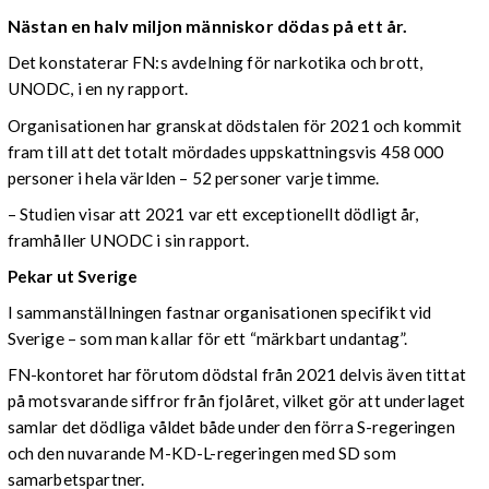
Nästan en halv miljon människor dödas på ett år.
Det konstaterar FN:s avdelning för narkotika och brott,
UNODC, i en ny rapport.
Organisationen har granskat dödstalen för 2021 och kommit
fram till att det totalt mördades uppskattningsvis 458 000
personer i hela världen – 52 personer varje timme.
– Studien visar att 2021 var ett exceptionellt dödligt år,
framhåller UNODC i sin rapport.
Pekar ut Sverige
I sammanställningen fastnar organisationen specifikt vid
Sverige – som man kallar för ett “märkbart undantag”.
FN-kontoret har förutom dödstal från 2021 delvis även tittat
på motsvarande siffror från fjolåret, vilket gör att underlaget
samlar det dödliga våldet både under den förra S-regeringen
och den nuvarande M-KD-L-regeringen med SD som
samarbetspartner.