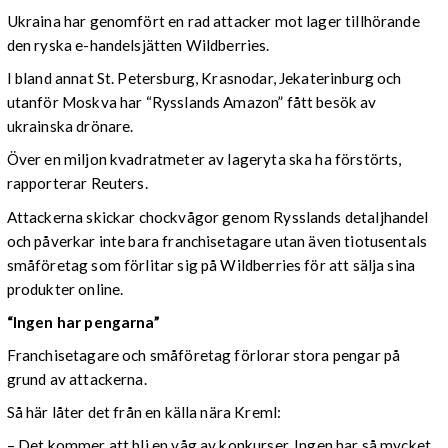
Ukraina har genomfört en rad attacker mot lager tillhörande
den ryska e-handelsjätten Wildberries.
I bland annat St. Petersburg, Krasnodar, Jekaterinburg och
utanför Moskva har “Rysslands Amazon” fått besök av
ukrainska drönare.
Över en miljon kvadratmeter av lageryta ska ha förstörts,
rapporterar Reuters.
Attackerna skickar chockvågor genom Rysslands detaljhandel
och påverkar inte bara franchisetagare utan även tiotusentals
småföretag som förlitar sig på Wildberries för att sälja sina
produkter online.
“Ingen har pengarna”
Franchisetagare och småföretag förlorar stora pengar på
grund av attackerna.
Så här låter det från en källa nära Kreml:
– Det kommer att bli en våg av konkurser. Ingen har så mycket