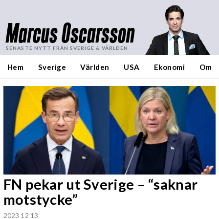
Marcus Oscarsson
SENASTE NYTT FRÅN SVERIGE & VÄRLDEN
Hem
Sverige
Världen
USA
Ekonomi
Om
FN pekar ut Sverige – “saknar
motstycke”
2023 12 13