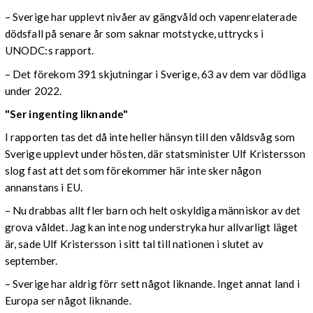
– Sverige har upplevt nivåer av gängvåld och vapenrelaterade
dödsfall på senare år som saknar motstycke, uttrycks i
UNODC:s rapport.
– Det förekom 391 skjutningar i Sverige, 63 av dem var dödliga
under 2022.
"Ser ingenting liknande"
I rapporten tas det då inte heller hänsyn till den våldsvåg som
Sverige upplevt under hösten, där statsminister Ulf Kristersson
slog fast att det som förekommer här inte sker någon
annanstans i EU.
– Nu drabbas allt fler barn och helt oskyldiga människor av det
grova våldet. Jag kan inte nog understryka hur allvarligt läget
är, sade Ulf Kristersson i sitt tal till nationen i slutet av
september.
– Sverige har aldrig förr sett något liknande. Inget annat land i
Europa ser något liknande.