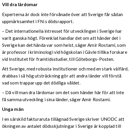
Vill dra lärdomar
Experterna är dock inte förvånade över att Sverige får sådan
uppmärksamhet i FN:s dödsrapport.
– Det internationella intresset för utvecklingen i Sverige har
varit ganska högt. Förenklat handlar det om att händer det i
Sverige kan det hända var som helst, säger Amir Rostami, som
är professor i kriminologi vid högskolan i Gävle tillika forskare
vid Institutet för framtidsstudier, till Göteborgs-Posten.
Att Sverige, med robusta institutioner och med en stark välfärd,
drabbas i så hög utsträckning gör att andra länder vill förstå
vad som trappar upp det dödliga våldet.
– Då vill man dra lärdomar om det som händer här för att inte
få samma utveckling i sina länder, säger Amir Rostami.
Unga män
I en särskild fakturaruta tillägnad Sverige skriver UNODC att
ökningen av antalet dödsskjutningar i Sverige är kopplad till