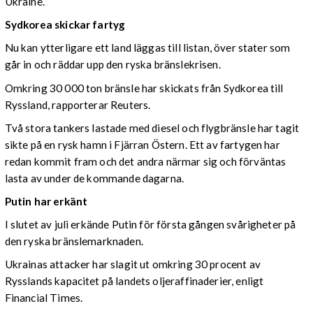
Ukraine.
Sydkorea skickar fartyg
Nu kan ytterligare ett land läggas till listan, över stater som
går in och räddar upp den ryska bränslekrisen.
Omkring 30 000 ton bränsle har skickats från Sydkorea till
Ryssland, rapporterar Reuters.
Två stora tankers lastade med diesel och flygbränsle har tagit
sikte på en rysk hamn i Fjärran Östern. Ett av fartygen har
redan kommit fram och det andra närmar sig och förväntas
lasta av under de kommande dagarna.
Putin har erkänt
I slutet av juli erkände Putin för första gången svårigheter på
den ryska bränslemarknaden.
Ukrainas attacker har slagit ut omkring 30 procent av
Rysslands kapacitet på landets oljeraffinaderier, enligt
Financial Times.