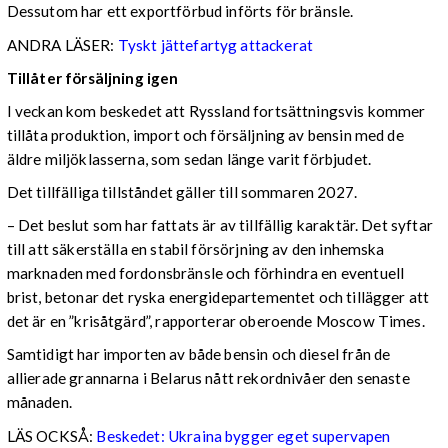
Dessutom har ett exportförbud införts för bränsle.
ANDRA LÄSER:
Tyskt jättefartyg attackerat
Tillåter försäljning igen
I veckan kom beskedet att Ryssland fortsättningsvis kommer
tillåta produktion, import och försäljning av bensin med de
äldre miljöklasserna, som sedan länge varit förbjudet.
Det tillfälliga tillståndet gäller till sommaren 2027.
– Det beslut som har fattats är av tillfällig karaktär. Det syftar
till att säkerställa en stabil försörjning av den inhemska
marknaden med fordonsbränsle och förhindra en eventuell
brist, betonar det ryska energidepartementet och tillägger att
det är en ”krisåtgärd”, rapporterar oberoende Moscow Times.
Samtidigt har importen av både bensin och diesel från de
allierade grannarna i Belarus nått rekordnivåer den senaste
månaden.
LÄS OCKSÅ:
Beskedet: Ukraina bygger eget supervapen