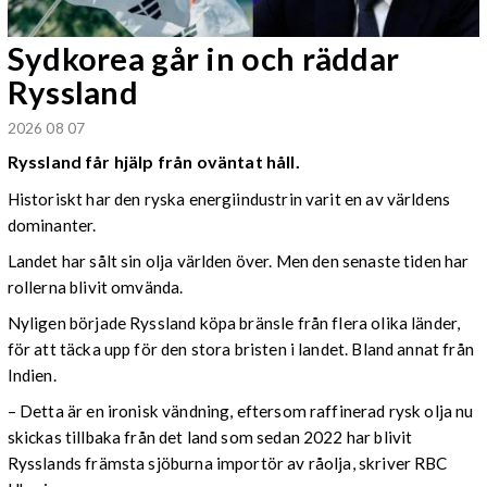
Sydkorea går in och räddar
Ryssland
2026 08 07
Ryssland får hjälp från oväntat håll.
Historiskt har den ryska energiindustrin varit en av världens
dominanter.
Landet har sålt sin olja världen över. Men den senaste tiden har
rollerna blivit omvända.
Nyligen började Ryssland köpa bränsle från flera olika länder,
för att täcka upp för den stora bristen i landet. Bland annat från
Indien.
– Detta är en ironisk vändning, eftersom raffinerad rysk olja nu
skickas tillbaka från det land som sedan 2022 har blivit
Rysslands främsta sjöburna importör av råolja, skriver RBC