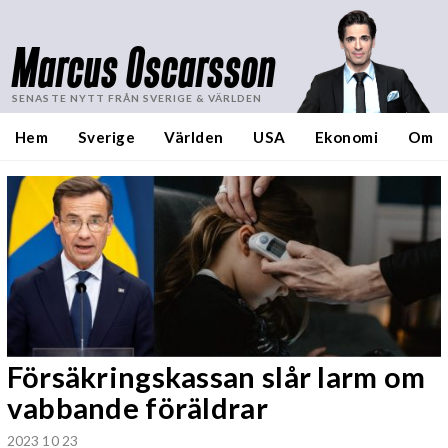
Marcus Oscarsson
SENASTE NYTT FRÅN SVERIGE & VÄRLDEN
Hem
Sverige
Världen
USA
Ekonomi
Om
Försäkringskassan slår larm om
vabbande föräldrar
2023 10 23