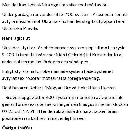
Men det kan även skicka egna missiler mot måltavlor.
Under gårdagen användes ett S-400-system i Krasnodar för att
avfyra missiler mot Ukraina – nu har det slagits ut, rapporterar
Ukrainska Pravda.
Har slagits ut
Ukrainas styrkor för obemannade system slog till mot en rysk
S-400 Triumf-luftvärnsposition i Gelendzjik i Krasnodar Kraj
under natten mellan lördagen och söndagen.
Enligt styrkorna för obemannade system hade systemet
avfyrat sex robotar mot Ukraina föregående dag.
Befälhavaren Robert “Magyar” Brovdi bekräftar attacken.
– Brovdi uppgav att S-400-systemet i närheten av Gelendzjik
genomförde sex robotavfyrningar den 8 augusti mellan klockan
09:25 och 12:51. Efter den ukrainska drönarattacken brann
positionen i cirka tre timmar, enligt Brovdi.
Övriga träffar