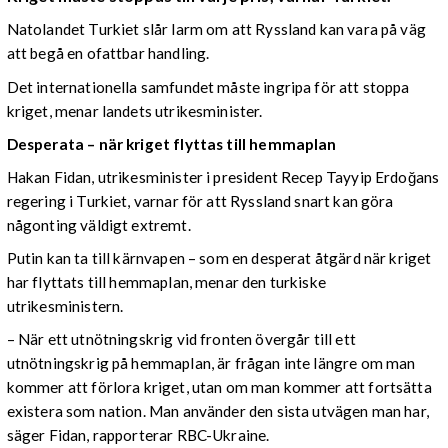
Natolandet Turkiet slår larm om att Ryssland kan vara på väg
att begå en ofattbar handling.
Det internationella samfundet måste ingripa för att stoppa
kriget, menar landets utrikesminister.
Desperata – när kriget flyttas till hemmaplan
Hakan Fidan, utrikesminister i president Recep Tayyip Erdoğans
regering i Turkiet, varnar för att Ryssland snart kan göra
någonting väldigt extremt.
Putin kan ta till kärnvapen – som en desperat åtgärd när kriget
har flyttats till hemmaplan, menar den turkiske
utrikesministern.
– När ett utnötningskrig vid fronten övergår till ett
utnötningskrig på hemmaplan, är frågan inte längre om man
kommer att förlora kriget, utan om man kommer att fortsätta
existera som nation. Man använder den sista utvägen man har,
säger Fidan, rapporterar RBC-Ukraine.