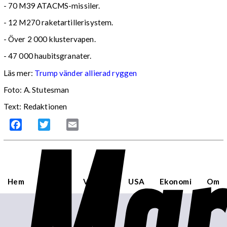
- 70 M39 ATACMS-missiler.
- 12 M270 raketartillerisystem.
- Över 2 000 klustervapen.
- 47 000 haubitsgranater.
Läs mer:
Trump vänder allierad ryggen
Foto:
A. Stutesman
Text: Redaktionen
Mar
Facebook
Twitter
Email
Hem
Sverige
Världen
USA
Ekonomi
Om