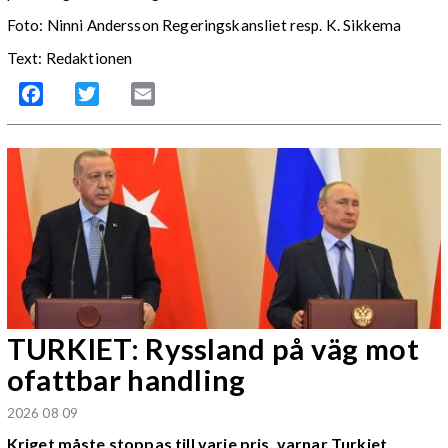
Foto: Ninni Andersson Regeringskansliet resp. K. Sikkema
Text: Redaktionen
Facebook
Twitter
Email
TURKIET: Ryssland på väg mot
ofattbar handling
2026 08 09
Kriget måste stoppas till varje pris, varnar Turkiet.