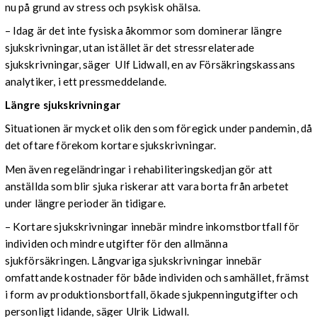
nu på grund av stress och psykisk ohälsa.
– Idag är det inte fysiska åkommor som dominerar längre
sjukskrivningar, utan istället är det stressrelaterade
sjukskrivningar, säger Ulf Lidwall, en av Försäkringskassans
analytiker, i ett pressmeddelande.
Längre sjukskrivningar
Situationen är mycket olik den som föregick under pandemin, då
det oftare förekom kortare sjukskrivningar.
Men även regeländringar i rehabiliteringskedjan gör att
anställda som blir sjuka riskerar att vara borta från arbetet
under längre perioder än tidigare.
– Kortare sjukskrivningar innebär mindre inkomst­bortfall för
individen och mindre utgifter för den allmänna
sjukförsäkringen. Långvariga sjukskrivningar innebär
omfattande kostnader för både individen och samhället, främst
i form av produktions­bortfall, ökade sjukpenning­utgifter och
personligt lidande, säger Ulrik Lidwall.