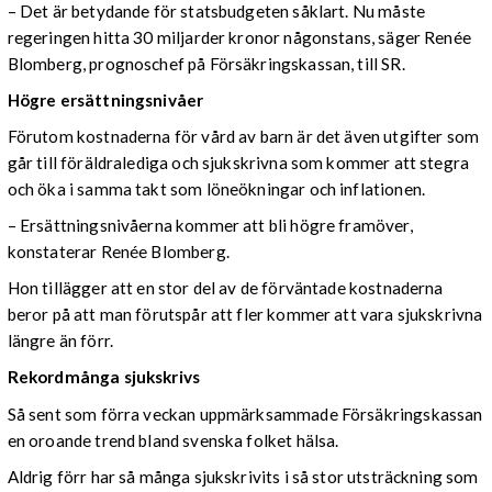
– Det är betydande för statsbudgeten såklart. Nu måste
regeringen hitta 30 miljarder kronor någonstans, säger Renée
Blomberg, prognoschef på Försäkringskassan, till SR.
Högre ersättningsnivåer
Förutom kostnaderna för vård av barn är det även utgifter som
går till föräldralediga och sjukskrivna som kommer att stegra
och öka i samma takt som löneökningar och inflationen.
– Ersättningsnivåerna kommer att bli högre framöver,
konstaterar Renée Blomberg.
Hon tillägger att en stor del av de förväntade kostnaderna
beror på att man förutspår att fler kommer att vara sjukskrivna
längre än förr.
Rekordmånga sjukskrivs
Så sent som förra veckan uppmärksammade Försäkringskassan
en oroande trend bland svenska folket hälsa.
Aldrig förr har så många sjukskrivits i så stor utsträckning som