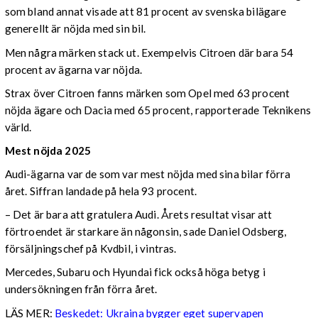
som bland annat visade att 81 procent av svenska bilägare
generellt är nöjda med sin bil.
Men några märken stack ut. Exempelvis Citroen där bara 54
procent av ägarna var nöjda.
Strax över Citroen fanns märken som Opel med 63 procent
nöjda ägare och Dacia med 65 procent, rapporterade Teknikens
värld.
Mest nöjda 2025
Audi-ägarna var de som var mest nöjda med sina bilar förra
året. Siffran landade på hela 93 procent.
– Det är bara att gratulera Audi. Årets resultat visar att
förtroendet är starkare än någonsin, sade Daniel Odsberg,
försäljningschef på Kvdbil, i vintras.
Mercedes, Subaru och Hyundai fick också höga betyg i
undersökningen från förra året.
LÄS MER:
Beskedet: Ukraina bygger eget supervapen