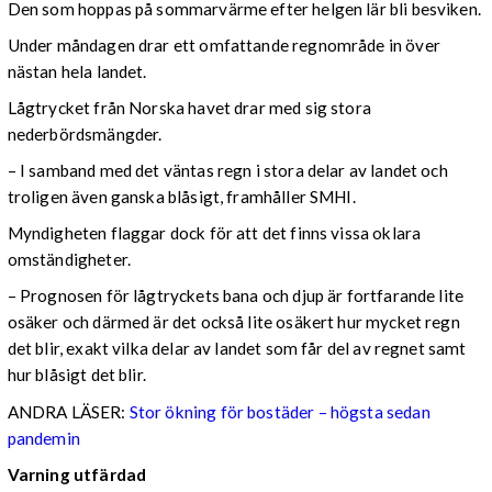
Den som hoppas på sommarvärme efter helgen lär bli besviken.
Under måndagen drar ett omfattande regnområde in över
nästan hela landet.
Lågtrycket från Norska havet drar med sig stora
nederbördsmängder.
– I samband med det väntas regn i stora delar av landet och
troligen även ganska blåsigt, framhåller SMHI.
Myndigheten flaggar dock för att det finns vissa oklara
omständigheter.
– Prognosen för lågtryckets bana och djup är fortfarande lite
osäker och därmed är det också lite osäkert hur mycket regn
det blir, exakt vilka delar av landet som får del av regnet samt
hur blåsigt det blir.
ANDRA LÄSER:
Stor ökning för bostäder – högsta sedan
pandemin
Varning utfärdad