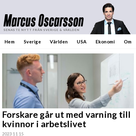
Marcus Oscarsson
SENASTE NYTT FRÅN SVERIGE & VÄRLDEN
Hem
Sverige
Världen
USA
Ekonomi
Om
Forskare går ut med varning till
kvinnor i arbetslivet
2023 11 15