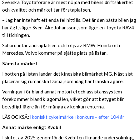
Svenska Toyotaförare är mest nöjda med bilens driftsäkerhet
och kvalitet och märket tar förstaplatsen.
– Jag har inte haft ett enda fel hittills. Det är den bästa bilen jag
har ägt, säger Sven-Åke Johansson, som äger en Toyota RAV4,
till tidningen.
Subaru intar andraplatsen och följs av BMW, Honda och
Mercedes. Volvo kommer på sjätte plats på listan.
Sämsta märket
I botten på listan landar det kinesiska bilmärket MG. Näst sist
placerar sig rumänska Dacia, som idag har franska ägare.
Varningar för bland annat motorfel och assistanssystem
förekommer bland klagomålen, vilket gör att betyget blir
betydligt lägre än för många av konkurrenterna.
LÄS OCKSÅ:
Ikoniskt cykelmärke i konkurs – efter 104 år
Annat märke enligt Kvdbil
I slutet av 2025 genomförde Kvdbil en liknande undersökning,