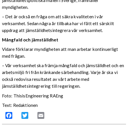
jämställdhetspolitiska målen i Sverige, framhåller
myndigheten.
– Det är också en fråga om att säkra kvaliteten i vår
verksamhet. Sedan några år tillbaka har vi fått ett särskilt
uppdrag att jämställdhetsintegrera vår verksamhet.
Mångfald och jämställdhet
Vidare förklarar myndigheten att man arbetar kontinuerligt
med frågan.
– Vår verksamhet ska främja mångfald och jämställdhet och en
arbetsmiljö fri från kränkande särbehandling. Varje år ska vi
också redovisa resultatet av vårt arbete med
jämställdhetsintegrering till regeringen.
Foto: ThisisEngineering RAEng
Text: Redaktionen
Facebook
Twitter
Email