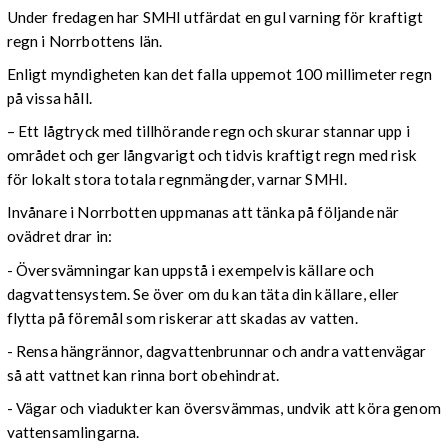
Under fredagen har SMHI utfärdat en gul varning för kraftigt
regn i Norrbottens län.
Enligt myndigheten kan det falla uppemot 100 millimeter regn
på vissa håll.
– Ett lågtryck med tillhörande regn och skurar stannar upp i
området och ger långvarigt och tidvis kraftigt regn med risk
för lokalt stora totala regnmängder, varnar SMHI.
Invånare i Norrbotten uppmanas att tänka på följande när
ovädret drar in:
- Översvämningar kan uppstå i exempelvis källare och
dagvattensystem. Se över om du kan täta din källare, eller
flytta på föremål som riskerar att skadas av vatten.
- Rensa hängrännor, dagvattenbrunnar och andra vattenvägar
så att vattnet kan rinna bort obehindrat.
- Vägar och viadukter kan översvämmas, undvik att köra genom
vattensamlingarna.