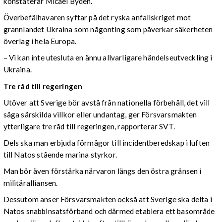
konstaterar Micael Bydén.
Överbefälhavaren syftar på det ryska anfallskriget mot
grannlandet Ukraina som någonting som påverkar säkerheten
överlag i hela Europa.
– Vi kan inte utesluta en ännu allvarligare händelseutveckling i
Ukraina.
Tre råd till regeringen
Utöver att Sverige bör avstå från nationella förbehåll, det vill
säga särskilda villkor eller undantag, ger Försvarsmakten
ytterligare tre råd till regeringen, rapporterar SVT.
Dels ska man erbjuda förmågor till incidentberedskap i luften
till Natos stående marina styrkor.
Man bör även förstärka närvaron längs den östra gränsen i
militäralliansen.
Dessutom anser Försvarsmakten också att Sverige ska delta i
Natos snabbinsatsförband och därmed etablera ett basområde