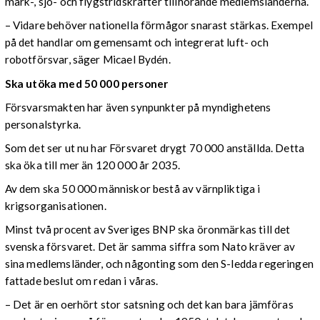
mark-, sjö- och flygstridskrafter tillhörande medlemsländerna.
– Vidare behöver nationella förmågor snarast stärkas. Exempel
på det handlar om gemensamt och integrerat luft- och
robotförsvar, säger Micael Bydén.
Ska utöka med 50 000 personer
Försvarsmakten har även synpunkter på myndighetens
personalstyrka.
Som det ser ut nu har Försvaret drygt 70 000 anställda. Detta
ska öka till mer än 120 000 år 2035.
Av dem ska 50 000 människor bestå av värnpliktiga i
krigsorganisationen.
Minst två procent av Sveriges BNP ska öronmärkas till det
svenska försvaret. Det är samma siffra som Nato kräver av
sina medlemsländer, och någonting som den S-ledda regeringen
fattade beslut om redan i våras.
– Det är en oerhört stor satsning och det kan bara jämföras