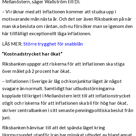
Mellanöstern, säger Wallström till Di.
– Vi räknar med att inflationen kommer att studsa upp i
motsvarande mån nästa år. Och det ser även Riksbanken på när
man ska besluta om räntan, och nu försöker man se igenom den
här tillfälligt exceptionellt låga inflationen.
LÄS MER:
Större trygghet för snabblån
”Kostnadstrycket har ökat”
Riksbanken uppger att riskerna för att inflationen ska stiga
över målet på 2 procent har ökat.
– Inflationen i Sverige är låg och konjunkturläget är något
svagare än normalt. Samtidigt har utbudsstörningarna
kopplade till kriget i Mellanöstern lett till att inflationstrycket
stigit och riskerna för att inflationen ska bli för hög har ökat,
skriver centralbanken i sitt senaste penningpolitiska beslut från
juni.
Riksbanken hänvisar till att det spända läget kring
Hormuzsundet utanför Iran har minskat utbudet av bland annat