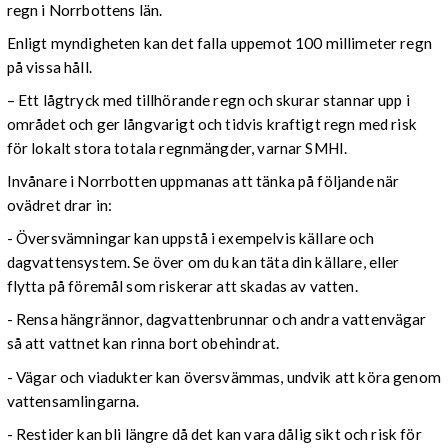
regn i Norrbottens län.
Enligt myndigheten kan det falla uppemot 100 millimeter regn
på vissa håll.
– Ett lågtryck med tillhörande regn och skurar stannar upp i
området och ger långvarigt och tidvis kraftigt regn med risk
för lokalt stora totala regnmängder, varnar SMHI.
Invånare i Norrbotten uppmanas att tänka på följande när
ovädret drar in:
- Översvämningar kan uppstå i exempelvis källare och
dagvattensystem. Se över om du kan täta din källare, eller
flytta på föremål som riskerar att skadas av vatten.
- Rensa hängrännor, dagvattenbrunnar och andra vattenvägar
så att vattnet kan rinna bort obehindrat.
- Vägar och viadukter kan översvämmas, undvik att köra genom
vattensamlingarna.
- Restider kan bli längre då det kan vara dålig sikt och risk för