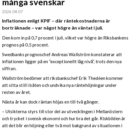
många svenskar
2026 08 07
Inflationen enligt KPIF – där räntekostnaderna är
borträknade – var något högre än väntat i juli.
Den kom in på 0,7 procent i juli, vilket var högre än Riksbankens
prognos på 0,5 procent.
Swedbanks prognoschef Andreas Wallström konstaterar att
inflationen ligger på en ”exceptionellt låg nivå”, trots den nya
siffran.
Wallström bedömer att riksbankschef Erik Thedéen kommer
att sitta still i båten och undvika nya räntehöjningar under
resten av året.
Nästa år kan dock räntan höjas en till två gånger.
– Utsikterna styrs till stor del av utvecklingen i Mellanöstern
och trycket i svensk ekonomi och hur bra det går. Riskbilden är
att det blir en höjning eller två mot bakgrund av situationen i