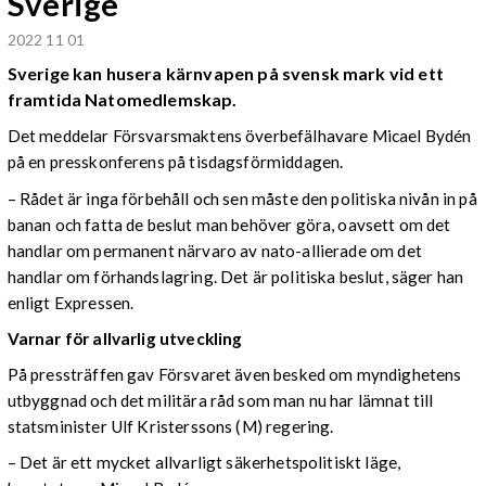
Sverige
2022 11 01
Sverige kan husera kärnvapen på svensk mark vid ett
framtida Natomedlemskap.
Det meddelar Försvarsmaktens överbefälhavare Micael Bydén
på en presskonferens på tisdagsförmiddagen.
– Rådet är inga förbehåll och sen måste den politiska nivån in på
banan och fatta de beslut man behöver göra, oavsett om det
handlar om permanent närvaro av nato-allierade om det
handlar om förhandslagring. Det är politiska beslut, säger han
enligt Expressen.
Varnar för allvarlig utveckling
På pressträffen gav Försvaret även besked om myndighetens
utbyggnad och det militära råd som man nu har lämnat till
statsminister Ulf Kristerssons (M) regering.
– Det är ett mycket allvarligt säkerhetspolitiskt läge,