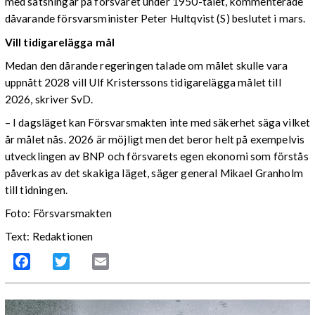
med satsningar på försvaret under 1950-talet, kommenterade
dåvarande försvarsminister Peter Hultqvist (S) beslutet i mars.
Vill tidigarelägga mål
Medan den dårande regeringen talade om målet skulle vara
uppnått 2028 vill Ulf Kristerssons tidigarelägga målet till
2026, skriver SvD.
– I dagsläget kan Försvarsmakten inte med säkerhet säga vilket
år målet nås. 2026 är möjligt men det beror helt på exempelvis
utvecklingen av BNP och försvarets egen ekonomi som förstås
påverkas av det skakiga läget, säger general Mikael Granholm
till tidningen.
Foto: Försvarsmakten
Text: Redaktionen
Facebook
Twitter
Email