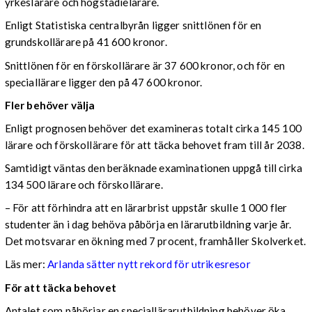
yrkeslärare och högstadielärare.
Enligt Statistiska centralbyrån ligger snittlönen för en
grundskollärare på 41 600 kronor.
Snittlönen för en förskollärare är 37 600 kronor, och för en
speciallärare ligger den på 47 600 kronor.
Fler behöver välja
Enligt prognosen behöver det examineras totalt cirka 145 100
lärare och förskollärare för att täcka behovet fram till år 2038.
Samtidigt väntas den beräknade examinationen uppgå till cirka
134 500 lärare och förskollärare.
– För att förhindra att en lärarbrist uppstår skulle 1 000 fler
studenter än i dag behöva påbörja en lärarutbildning varje år.
Det motsvarar en ökning med 7 procent, framhåller Skolverket.
Läs mer:
Arlanda sätter nytt rekord för utrikesresor
För att täcka behovet
Antalet som påbörjar en speciallärarutbildning behöver öka