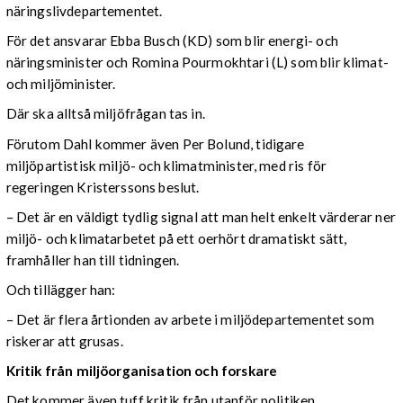
näringslivdepartementet.
För det ansvarar Ebba Busch (KD) som blir energi- och
näringsminister och Romina Pourmokhtari (L) som blir klimat-
och miljöminister.
Där ska alltså miljöfrågan tas in.
Förutom Dahl kommer även Per Bolund, tidigare
miljöpartistisk miljö- och klimatminister, med ris för
regeringen Kristerssons beslut.
– Det är en väldigt tydlig signal att man helt enkelt värderar ner
miljö- och klimatarbetet på ett oerhört dramatiskt sätt,
framhåller han till tidningen.
Och tillägger han:
– Det är flera årtionden av arbete i miljödepartementet som
riskerar att grusas.
Kritik från miljöorganisation och forskare
Det kommer även tuff kritik från utanför politiken.