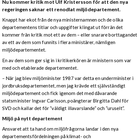
Nu kommer kritik mot Ulf Kristersson för att den nya
regeringen saknar ett renodlat miljödepartement.
Knappt har ekot från de nya ministernamnen och de olika
departementens titlar och uppgifter klingat ut förrän det
kommer frän kritik mot ett av dem – eller snarare borttagandet
av ett av dem som funnits i flera ministärer, nämligen
miljödepartementet.
En av dem som ger sig in i kritikerkören är ministern som var
med och etablerade departementet.
– När jag blev miljöminister 1987 var detta en underminister i
jordbruksdepartementet, men jag krävde ett självständigt
miljödepartement och fick igenom det med dåvarande
statsminister Ingvar Carlsson, poängterar Birgitta Dahl för
SVD och kallar det för ”väldigt illavarslande” och ”uruselt”.
Miljö på nytt departement
Ansvaret att ta hand om miljöfrågorna landar i den nya
departementsfördelningen på klimat- och