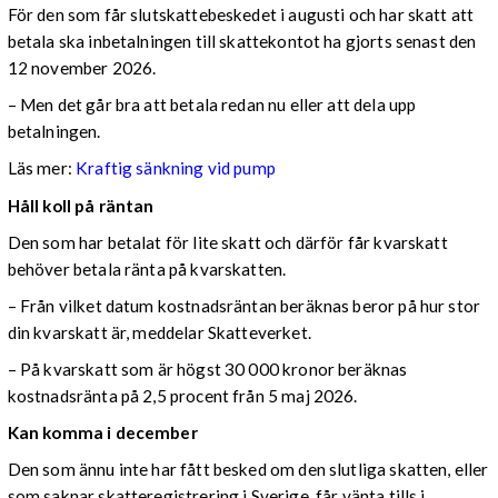
För den som får slutskattebeskedet i augusti och har skatt att
betala ska inbetalningen till skattekontot ha gjorts senast den
12 november 2026.
– Men det går bra att betala redan nu eller att dela upp
betalningen.
Läs mer:
Kraftig sänkning vid pump
Håll koll på räntan
Den som har betalat för lite skatt och därför får kvarskatt
behöver betala ränta på kvarskatten.
– Från vilket datum kostnadsräntan beräknas beror på hur stor
din kvarskatt är, meddelar Skatteverket.
– På kvarskatt som är högst 30 000 kronor beräknas
kostnadsränta på 2,5 procent från 5 maj 2026.
Kan komma i december
Den som ännu inte har fått besked om den slutliga skatten, eller
som saknar skatteregistrering i Sverige, får vänta tills i