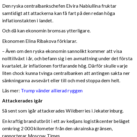
Den ryska centralbankschefen Elvira Nabiullina fruktar
samtidigt att attackerna kan få fart på den redan höga
inflationstakten i landet.
Och då kan ekonomin bromsas ytterligare.
Ekonomen Elina Ribakova förklarar.
– Även om den ryska ekonomin sannolikt kommer att visa
nolltillväxt i år, och befann sig i en avmattning under det första
kvartalet, är inflationen fortfarande hög. Därför skulle varje
liten chock kunna tvinga centralbanken att antingen sakta ner
sänkningarna avsevärt eller till och med stoppa dem helt.
Läs mer:
Trump vänder allierad ryggen
Attackerades igår
Så sent som igår attackerades Wildberries i Jekaterinburg.
En kraftig brand utbröt i ett av kedjans logistikcenter beläget
omkring 2 000 kilometer från den ukrainska gränsen,
rapporterar Moscow Times.