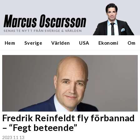
Marcus Oscarsson
SENASTE NYTT FRÅN SVERIGE & VÄRLDEN
Hem
Sverige
Världen
USA
Ekonomi
Om
Fredrik Reinfeldt fly förbannad
– “Fegt beteende”
2023 11 13