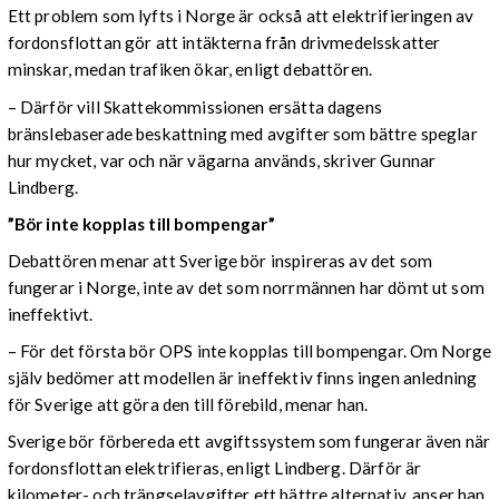
Ett problem som lyfts i Norge är också att elektrifieringen av
fordonsflottan gör att intäkterna från drivmedelsskatter
minskar, medan trafiken ökar, enligt debattören.
– Därför vill Skattekommissionen ersätta dagens
bränslebaserade beskattning med avgifter som bättre speglar
hur mycket, var och när vägarna används, skriver Gunnar
Lindberg.
”Bör inte kopplas till bompengar”
Debattören menar att Sverige bör inspireras av det som
fungerar i Norge, inte av det som norrmännen har dömt ut som
ineffektivt.
– För det första bör OPS inte kopplas till bompengar. Om Norge
själv bedömer att modellen är ineffektiv finns ingen anledning
för Sverige att göra den till förebild, menar han.
Sverige bör förbereda ett avgiftssystem som fungerar även när
fordonsflottan elektrifieras, enligt Lindberg. Därför är
kilometer- och trängselavgifter ett bättre alternativ, anser han.