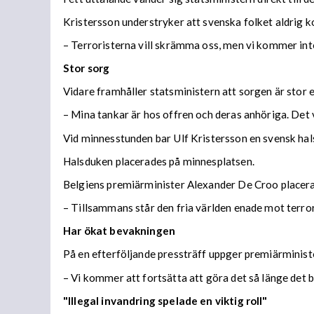
Kristersson understryker att svenska folket aldrig k
– Terroristerna vill skrämma oss, men vi kommer inte 
Stor sorg
Vidare framhåller statsministern att sorgen är sto
– Mina tankar är hos offren och deras anhöriga. Det 
Vid minnesstunden bar Ulf Kristersson en svensk hals
Halsduken placerades på minnesplatsen.
Belgiens premiärminister Alexander De Croo placerade
– Tillsammans står den fria världen enade mot terro
Har ökat bevakningen
På en efterföljande pressträff uppger premiärministe
– Vi kommer att fortsätta att göra det så länge det 
"Illegal invandring spelade en viktig roll"