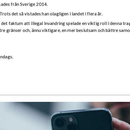
ades från Sverige 2014.
rots det så vistades han olagligen i landet i flera år.
det faktum att illegal invandring spelade en viktig roll i denna t
tre gränser och, ännu viktigare, en mer beslutsam och bättre samor
åndags.