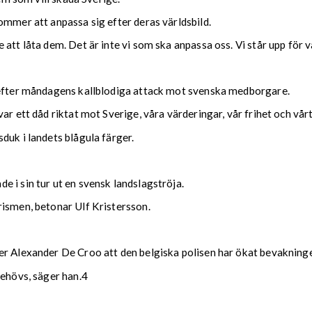
ommer att anpassa sig efter deras världsbild.
att låta dem. Det är inte vi som ska anpassa oss. Vi står upp för v
r efter måndagens kallblodiga attack mot svenska medborgare.
var ett dåd riktat mot Sverige, våra värderingar, vår frihet och v
duk i landets blågula färger.
 i sin tur ut en svensk landslagströja.
rismen, betonar Ulf Kristersson.
r Alexander De Croo att den belgiska polisen har ökat bevakningen 
behövs, säger han.4