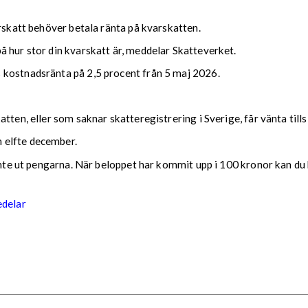
arskatt behöver betala ränta på kvarskatten.
 hur stor din kvarskatt är, meddelar Skatteverket.
 kostnadsränta på 2,5 procent från 5 maj 2026.
tten, eller som saknar skatteregistrering i Sverige, får vänta till
 elfte december.
 inte ut pengarna. När beloppet har kommit upp i 100 kronor kan du 
edelar