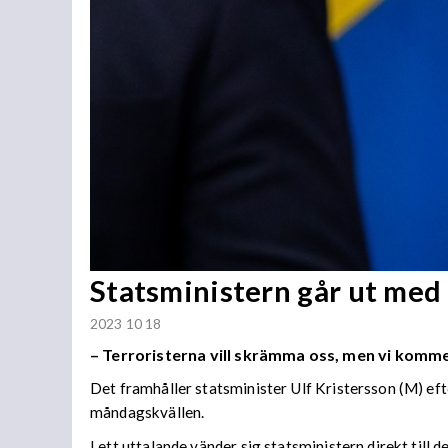
Statsministern går ut med 
2023 10 18
–
Terroristerna vill skrämma oss, men vi kommer
Det framhåller statsminister Ulf Kristersson (M) efte
måndagskvällen.
I ett uttalande vänder sig statsministern direkt till 