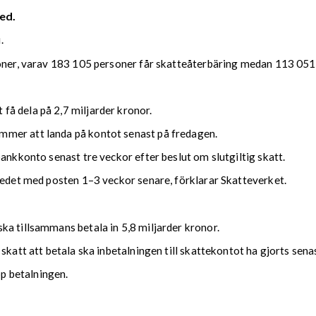
ed.
.
soner, varav 183 105 personer får skatteåterbäring medan 113 051 
å dela på 2,7 miljarder kronor.
mmer att landa på kontot senast på fredagen.
bankkonto senast tre veckor efter beslut om slutgiltig skatt.
kedet med posten 1–3 veckor senare, förklarar Skatteverket.
ka tillsammans betala in 5,8 miljarder kronor.
 skatt att betala ska inbetalningen till skattekontot ha gjorts se
upp betalningen.