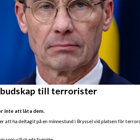
budskap till terrorister
 inte att låta dem.
r att ha deltagit på en minnestund i Bryssel vid platsen för terror
dem som vill skada Sverige.