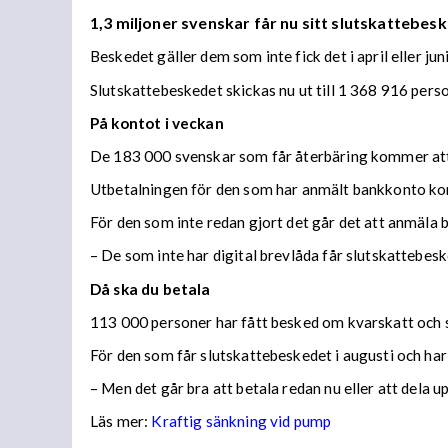
1,3 miljoner svenskar får nu sitt slutskattebesk
Beskedet gäller dem som inte fick det i april eller juni
Slutskattebeskedet skickas nu ut till 1 368 916 per
På kontot i veckan
De 183 000 svenskar som får återbäring kommer att f
Utbetalningen för den som har anmält bankkonto ko
För den som inte redan gjort det går det att anmäla 
– De som inte har digital brevlåda får slutskattebes
Då ska du betala
113 000 personer har fått besked om kvarskatt och s
För den som får slutskattebeskedet i augusti och har
– Men det går bra att betala redan nu eller att dela 
Läs mer:
Kraftig sänkning vid pump