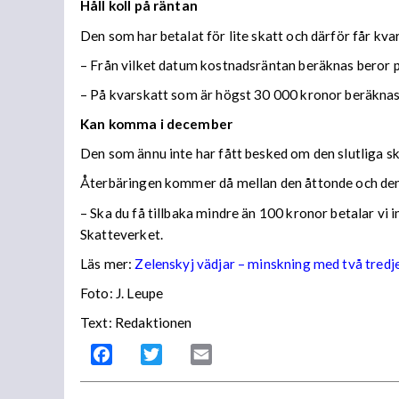
Håll koll på räntan
Den som har betalat för lite skatt och därför får kv
– Från vilket datum kostnadsräntan beräknas beror på
– På kvarskatt som är högst 30 000 kronor beräknas
Kan komma i december
Den som ännu inte har fått besked om den slutliga ska
Återbäringen kommer då mellan den åttonde och den
– Ska du få tillbaka mindre än 100 kronor betalar vi
Skatteverket.
Läs mer:
Zelenskyj vädjar – minskning med två tredj
Foto:
J. Leupe
Text: Redaktionen
Facebook
Twitter
Email