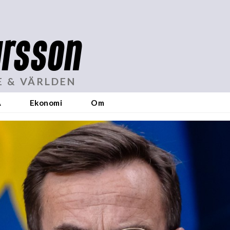
rsson
E & VÄRLDEN
A
Ekonomi
Om