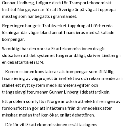
Gunnar Lindberg, tidigare direktör Transportekonomiskt
Institut Norge, varnar för att Sverige är på väg att upprepa
misstag som har begåtts i grannlandet.
Regeringen har gett Trafikverket i uppdrag att förbereda
lösningar där vägar bland annat finansieras med så kallade
bompengar.
Samtidigt har den norska Skattekommissionen dragit
slutsatsen att det systemet fungerar dåligt, skriver Lindberg i
en debattartikel i DN.
– Kommissionen konstaterar att bompengar som tillfällig
finansiering av vägprojekt är ineffektiva och rekommenderar i
stället ett nytt system med kilometeravgifter och
trängselavgifter, menar Gunnar Linberg i debattartikeln.
Ett problem som lyfts i Norge är också att elektrifieringen av
fordonsflottan gör att intäkterna från drivmedelsskatter
minskar, medan trafiken ökar, enligt debattören.
– Därför vill Skattekommissionen ersätta dagens