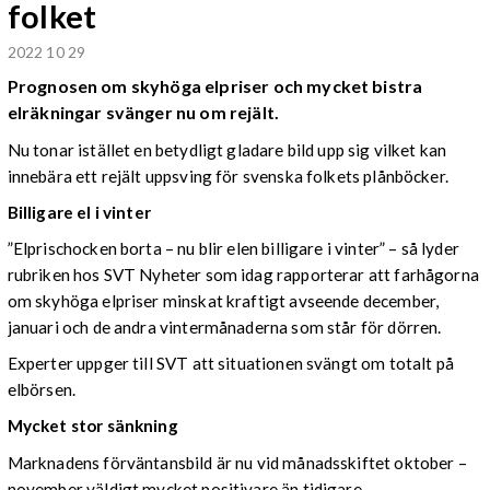
folket
2022 10 29
Prognosen om skyhöga elpriser och mycket bistra
elräkningar svänger nu om rejält.
Nu tonar istället en betydligt gladare bild upp sig vilket kan
innebära ett rejält uppsving för svenska folkets plånböcker.
Billigare el i vinter
”Elprischocken borta – nu blir elen billigare i vinter” – så lyder
rubriken hos SVT Nyheter som idag rapporterar att farhågorna
om skyhöga elpriser minskat kraftigt avseende december,
januari och de andra vintermånaderna som står för dörren.
Experter uppger till SVT att situationen svängt om totalt på
elbörsen.
Mycket stor sänkning
Marknadens förväntansbild är nu vid månadsskiftet oktober –
november väldigt mycket positivare än tidigare.