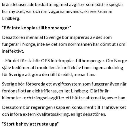
bränslebaserade beskattning med avgifter som bättre speglar
hur mycket, var och när vägarna används, skriver Gunnar
Lindberg.
”Bör inte kopplas till bompengar”
Debattören menar att Sverige bör inspireras av det som
fungerar i Norge, inte av det som norrmännen har dömt ut som
ineffektivt.
– För det första bör OPS inte kopplas till bompengar. Om Norge
själv bedömer att modellen är ineffektiv finns ingen anledning
för Sverige att göra den till förebild, menar han.
Sverige bör förbereda ett avgiftssystem som fungerar även när
fordonsflottan elektrifieras, enligt Lindberg. Därför är
kilometer- och trängselavgifter ett bättre alternativ, anser han.
Dessutom bör regeringen skapa en konkurrent till Trafikverket
och införa extern kvalitetssäkring, enligt debattören.
”Stort behov att rusta upp”