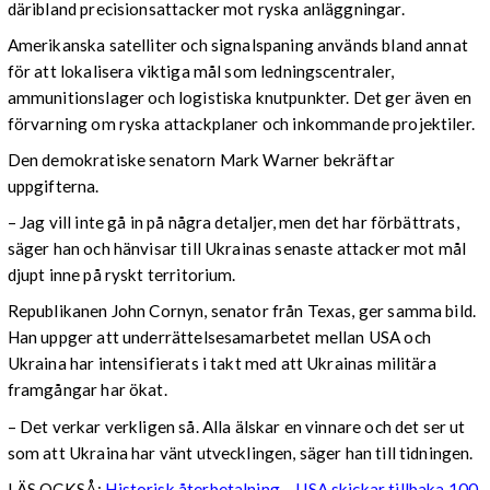
däribland precisionsattacker mot ryska anläggningar.
Amerikanska satelliter och signalspaning används bland annat
för att lokalisera viktiga mål som ledningscentraler,
ammunitionslager och logistiska knutpunkter. Det ger även en
förvarning om ryska attackplaner och inkommande projektiler.
Den demokratiske senatorn Mark Warner bekräftar
uppgifterna.
– Jag vill inte gå in på några detaljer, men det har förbättrats,
säger han och hänvisar till Ukrainas senaste attacker mot mål
djupt inne på ryskt territorium.
Republikanen John Cornyn, senator från Texas, ger samma bild.
Han uppger att underrättelsesamarbetet mellan USA och
Ukraina har intensifierats i takt med att Ukrainas militära
framgångar har ökat.
– Det verkar verkligen så. Alla älskar en vinnare och det ser ut
som att Ukraina har vänt utvecklingen, säger han till tidningen.
LÄS OCKSÅ:
Historisk återbetalning – USA skickar tillbaka 100