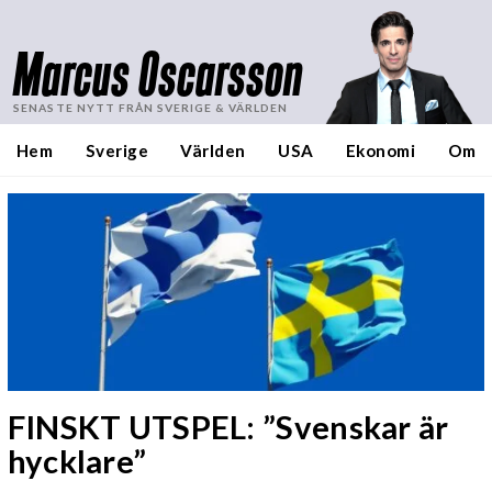
Marcus Oscarsson
SENASTE NYTT FRÅN SVERIGE & VÄRLDEN
Hem
Sverige
Världen
USA
Ekonomi
Om
FINSKT UTSPEL: ”Svenskar är
hycklare”