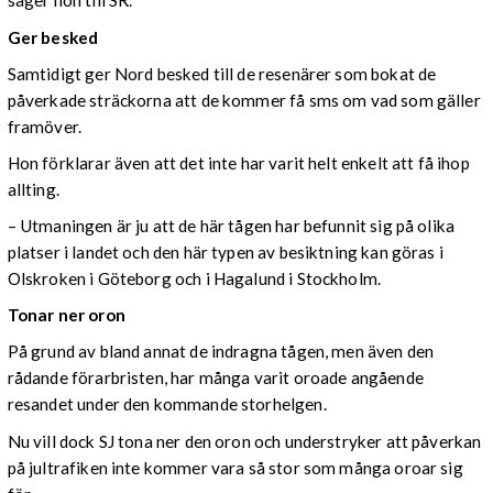
säger hon till SR.
Ger besked
Samtidigt ger Nord besked till de resenärer som bokat de
påverkade sträckorna att de kommer få sms om vad som gäller
framöver.
Hon förklarar även att det inte har varit helt enkelt att få ihop
allting.
– Utmaningen är ju att de här tågen har befunnit sig på olika
platser i landet och den här typen av besiktning kan göras i
Olskroken i Göteborg och i Hagalund i Stockholm.
Tonar ner oron
På grund av bland annat de indragna tågen, men även den
rådande förarbristen, har många varit oroade angående
resandet under den kommande storhelgen.
Nu vill dock SJ tona ner den oron och understryker att påverkan
på jultrafiken inte kommer vara så stor som många oroar sig