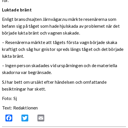
för.
Luktade bränt
Enligt branschsajten Järnvägar.nu märkte resenärerna som
befann sig på tåget som hade hjulskada av problemet när det
började lukta bränt och vagnen skakade.
– Resenärerna märkte att tågets första vagn började skaka
kraftigt och såg hur gnistor spreds längs tåget och det började
lukta bränt.
– Ingen person skadades vid urspårningen och de materiella
skadorna var begränsade.
SJ har bett om ursäkt efter händelsen och omfattande
besiktningar har skett.
Foto: Sj
Text: Redaktionen
Facebook
Twitter
Email