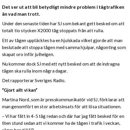
Det ser ut att bli betydligt mindre problem i tågtrafiken
än vad man trott.
Under den senaste tiden har SJ som bekant gett besked om att
totalt tio stycken X2000 tåg stoppats från att rulla.
Ett av tågen upptäcktes ha en hjulskada vilket gjorde att man
beslutade att stoppa tågen med samma hjulpar, någonting som
skapat oro inför julhelgen.
Nu kommer dock SJ med ett nytt besked om att de indragna
tågen ska rulla inom några dagar.
Det rapporterar Sveriges Radio.
“Gjort allt vi kan”
Martina Nord, som är presskommunikatör vid SJ, förklarar att
man genomfört en stor arbetsinsats för att lösa situationen.
– Vi har fått in 4-5 tåg redan och där har jag fått besked för en
liten stund sedan att vi kommer ha de tågen i trafik i veckan,