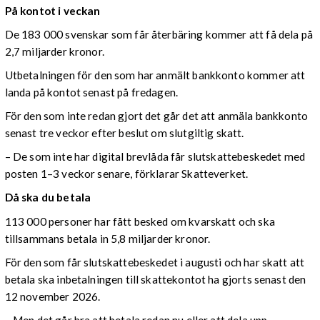
På kontot i veckan
De 183 000 svenskar som får återbäring kommer att få dela på
2,7 miljarder kronor.
Utbetalningen för den som har anmält bankkonto kommer att
landa på kontot senast på fredagen.
För den som inte redan gjort det går det att anmäla bankkonto
senast tre veckor efter beslut om slutgiltig skatt.
– De som inte har digital brevlåda får slutskattebeskedet med
posten 1–3 veckor senare, förklarar Skatteverket.
Då ska du betala
113 000 personer har fått besked om kvarskatt och ska
tillsammans betala in 5,8 miljarder kronor.
För den som får slutskattebeskedet i augusti och har skatt att
betala ska inbetalningen till skattekontot ha gjorts senast den
12 november 2026.
– Men det går bra att betala redan nu eller att dela upp