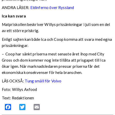
ANDRA LÄSER:
Eldinferno över Ryssland
Ica kan svara
Matpriskollen beskriver Willys prissänkningar i juli som en del
av ett större priskrig.
Enligt sajten kan både Ica och Coop komma att svara med egna
prissänkningar.
– Coop har sänkt priserna mest senaste året ihop med City
Gross och dom kommer nog inte tillåta att prisgapet till Ica
ökar igen. När marknadsledaren pressar priserna får det
ekonomiska konsekvenser för hela branschen.
LÄS OCKSÅ:
Tung smäll för Volvo
Foto: Willys Axfood
Text: Redaktionen
Facebook
Twitter
Email