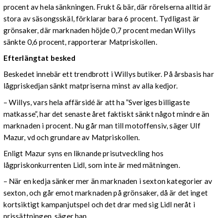
procent av hela sänkningen. Frukt & bär, där rörelserna alltid är
stora av säsongsskäl, förklarar bara 6 procent. Tydligast är
grönsaker, där marknaden höjde 0,7 procent medan Willys
sänkte 0,6 procent, rapporterar Matpriskollen.
Efterlängtat besked
Beskedet innebär ett trendbrott i Willys butiker. På årsbasis har
lågpriskedjan sänkt matpriserna minst av alla kedjor.
– Willys, vars hela affärsidé är att ha ”Sveriges billigaste
matkasse”, har det senaste året faktiskt sänkt något mindre än
marknaden i procent. Nu går man till motoffensiv, säger Ulf
Mazur, vd och grundare av Matpriskollen.
Enligt Mazur syns en liknande prisutveckling hos
lågpriskonkurrenten Lidl, som inte är med mätningen.
– När en kedja sänker mer än marknaden i sexton kategorier av
sexton, och går emot marknaden på grönsaker, då är det inget
kortsiktigt kampanjutspel och det drar med sig Lidl neråt i
prissättningen, säger han.