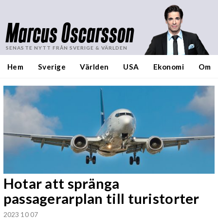
Marcus Oscarsson
SENASTE NYTT FRÅN SVERIGE & VÄRLDEN
Hem
Sverige
Världen
USA
Ekonomi
Om
Hotar att spränga
passagerarplan till turistorter
2023 10 07