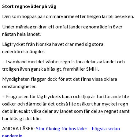
Stort regnoväder på väg
Den som hoppas på sommarvärme efter helgen lär bli besviken.
Under måndagen drar ett omfattande regnområde in över
nästan hela landet.
Lågtrycket från Norska havet drar med sig stora
nederbördsmängder.
– I samband med det väntas regn i stora delar av landet och
troligen även ganska blåsigt, framhåller SMHI.
Myndigheten flaggar dock för att det finns vissa oklara
omständigheter.
– Prognosen för lågtryckets bana och djup är fortfarande lite
osäker och därmed är det också lite osäkert hur mycket regn
det blir, exakt vilka delar av landet som får del av regnet samt
hur blåsigt det blir.
ANDRA LÄSER:
Stor ökning för bostäder – högsta sedan
pandemin