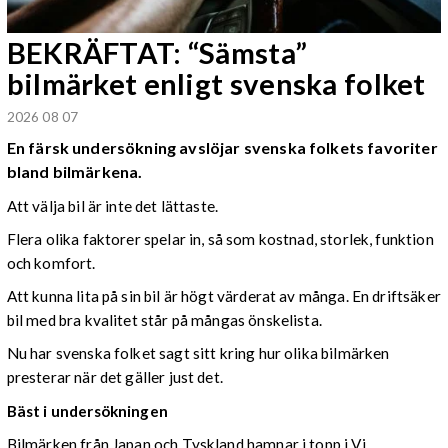
BEKRÄFTAT: “Sämsta”
bilmärket enligt svenska folket
2026 08 07
En färsk undersökning avslöjar svenska folkets favoriter
bland bilmärkena.
Att välja bil är inte det lättaste.
Flera olika faktorer spelar in, så som kostnad, storlek, funktion
och komfort.
Att kunna lita på sin bil är högt värderat av många. En driftsäker
bil med bra kvalitet står på mångas önskelista.
Nu har svenska folket sagt sitt kring hur olika bilmärken
presterar när det gäller just det.
Bäst i undersökningen
Bilmärken från Japan och Tyskland hamnar i topp i Vi