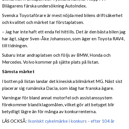
Bilägarens färska undersökning AutoIndex.
Svenska Toyotaförare är mest nöjda med bilens driftsäkerhet
och kvalitet och märket tar förstaplatsen.
– Jag har inte haft ett enda fel hittills. Det är den bästa bilen jag
har ägt, säger Sven-Åke Johansson, som äger en Toyota RAV4,
till tidningen.
Subaru intar andraplatsen och följs av BMW, Honda och
Mercedes. Volvo kommer på sjätte plats på listan.
Sämsta märket
I botten på listan landar det kinesiska bilmärket MG. Näst sist
placerar sig rumänska Dacia, som idag har franska ägare.
Varningar för bland annat motorfel och assistanssystem
förekommer bland klagomålen, vilket gör att betyget blir
betydligt lägre än för många av konkurrenterna.
LÄS OCKSÅ:
Ikoniskt cykelmärke i konkurs – efter 104 år