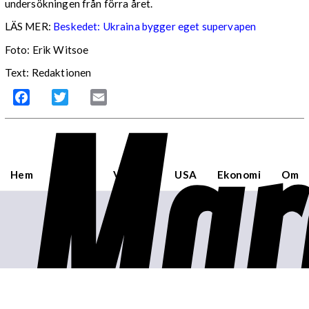
undersökningen från förra året.
LÄS MER:
Beskedet: Ukraina bygger eget supervapen
Foto: Erik Witsoe
Text: Redaktionen
Mar
Facebook
Twitter
Email
Hem
Sverige
Världen
USA
Ekonomi
Om