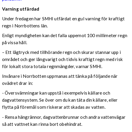
Varning utfärdad
Under fredagen har SMHI utfärdat en gul varning för kraftigt
regn i Norrbottens län.
Enligt myndigheten kan det falla uppemot 100 millimeter regn
på vissa håll.
– Ett lågtryck med tillhörande regn och skurar stannar upp i
området och ger långvarigt och tidvis kraftigt regn med risk
för lokalt stora totala regnmängder, varnar SMHI.
Invånare i Norrbotten uppmanas att tänka på följande när
ovädret drar in:
- Översvämningar kan uppstå i exempelvis källare och
dagvattensystem. Se över om du kan täta din källare, eller
flytta på föremål som riskerar att skadas av vatten.
- Rensa hängrännor, dagvattenbrunnar och andra vattenvägar
så att vattnet kan rinna bort obehindrat.