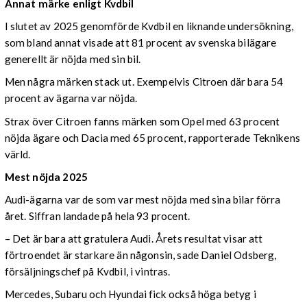
Annat märke enligt Kvdbil
I slutet av 2025 genomförde Kvdbil en liknande undersökning,
som bland annat visade att 81 procent av svenska bilägare
generellt är nöjda med sin bil.
Men några märken stack ut. Exempelvis Citroen där bara 54
procent av ägarna var nöjda.
Strax över Citroen fanns märken som Opel med 63 procent
nöjda ägare och Dacia med 65 procent, rapporterade Teknikens
värld.
Mest nöjda 2025
Audi-ägarna var de som var mest nöjda med sina bilar förra
året. Siffran landade på hela 93 procent.
– Det är bara att gratulera Audi. Årets resultat visar att
förtroendet är starkare än någonsin, sade Daniel Odsberg,
försäljningschef på Kvdbil, i vintras.
Mercedes, Subaru och Hyundai fick också höga betyg i