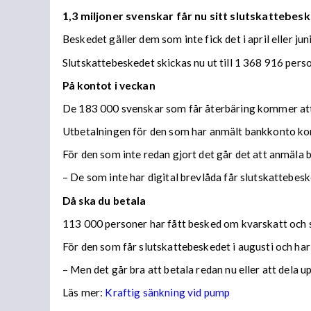
1,3 miljoner svenskar får nu sitt slutskattebesk
Beskedet gäller dem som inte fick det i april eller juni
Slutskattebeskedet skickas nu ut till 1 368 916 per
På kontot i veckan
De 183 000 svenskar som får återbäring kommer att f
Utbetalningen för den som har anmält bankkonto ko
För den som inte redan gjort det går det att anmäla 
– De som inte har digital brevlåda får slutskattebes
Då ska du betala
113 000 personer har fått besked om kvarskatt och s
För den som får slutskattebeskedet i augusti och har
– Men det går bra att betala redan nu eller att dela 
Läs mer:
Kraftig sänkning vid pump