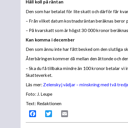
Håll koll på räntan
Den som har betalat för lite skatt och därför får kv
– Från vilket datum kostnadsräntan beräknas beror på
– På kvarskatt som är högst 30 000 kronor beräknas
Kan komma i december
Den som ännu inte har fått besked om den slutliga ska
Återbäringen kommer då mellan den åttonde och den
– Ska du få tillbaka mindre än 100 kronor betalar vi
Skatteverket.
Läs mer:
Zelenskyj vädjar – minskning med två tredj
Foto:
J. Leupe
Text: Redaktionen
Facebook
Twitter
Email