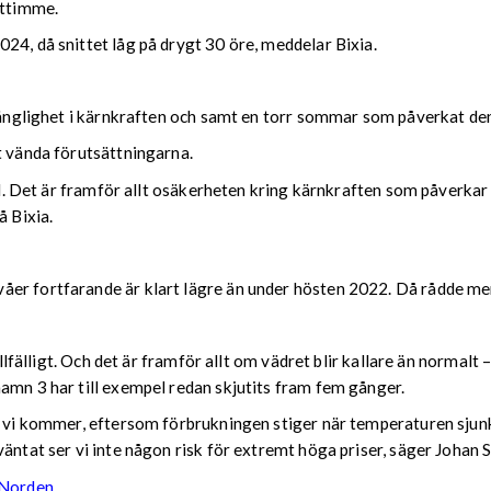
attimme.
24, då snittet låg på drygt 30 öre, meddelar Bixia.
lgänglighet i kärnkraften och samt en torr sommar som påverkat de
t vända förutsättningarna.
jol. Det är framför allt osäkerheten kring kärnkraften som påverkar
å Bixia.
r fortfarande är klart lägre än under hösten 2022. Då rådde mer e
tillfälligt. Och det är framför allt om vädret blir kallare än norma
amn 3 har till exempel redan skjutits fram fem gånger.
en vi kommer, eftersom förbrukningen stiger när temperaturen sju
väntat ser vi inte någon risk för extremt höga priser, säger Johan 
a Norden