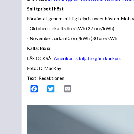
Snittpriset i höst
Förväntat genomsnittligt elpris under hösten. Motsv
- Oktober: cirka 45 öre/kWh (27 öre/kWh)
- November: cirka 60 öre/kWh (30 öre/kWh
Källa: Bixia
LÄS OCKSÅ:
Amerikansk biljätte går i konkurs
Foto: D. MacKay
Text: Redaktionen
Facebook
Twitter
Email