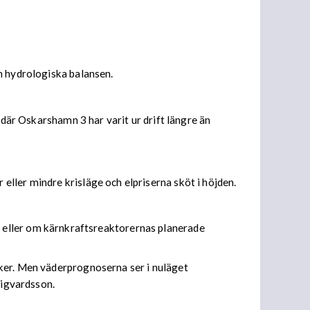
n hydrologiska balansen.
 där Oskarshamn 3 har varit ur drift längre än
ller mindre krisläge och elpriserna sköt i höjden.
lt – eller om kärnkraftsreaktorernas planerade
nker. Men väderprognoserna ser i nuläget
Sigvardsson.