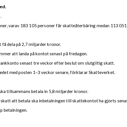
ed.
.
soner, varav 183 105 personer får skatteåterbäring medan 113 051 
å dela på 2,7 miljarder kronor.
mmer att landa på kontot senast på fredagen.
bankkonto senast tre veckor efter beslut om slutgiltig skatt.
kedet med posten 1–3 veckor senare, förklarar Skatteverket.
ka tillsammans betala in 5,8 miljarder kronor.
 skatt att betala ska inbetalningen till skattekontot ha gjorts se
upp betalningen.