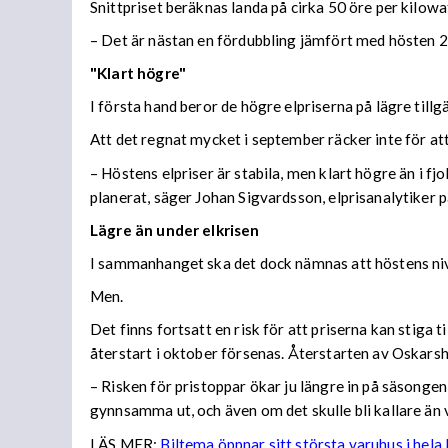
Snittpriset beräknas landa på cirka 50 öre per kilow
–
Det är nästan en fördubbling jämfört med hösten 20
"Klart högre"
I första hand beror de högre elpriserna på lägre til
Att det regnat mycket i september räcker inte för at
– Höstens elpriser är stabila, men klart högre än i f
planerat, säger Johan Sigvardsson, elprisanalytiker p
Lägre än under elkrisen
I sammanhanget ska det dock nämnas att höstens nivåe
Men.
Det finns fortsatt en risk för att priserna kan stiga 
återstart i oktober försenas. Återstarten av Oskarsh
– Risken för pristoppar ökar ju längre in på säsong
gynnsamma ut, och även om det skulle bli kallare än 
LÄS MER:
Biltema öppnar sitt största varuhus i hel