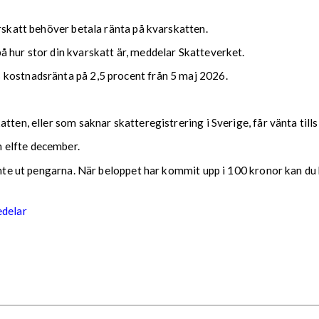
arskatt behöver betala ränta på kvarskatten.
 hur stor din kvarskatt är, meddelar Skatteverket.
 kostnadsränta på 2,5 procent från 5 maj 2026.
tten, eller som saknar skatteregistrering i Sverige, får vänta till
 elfte december.
 inte ut pengarna. När beloppet har kommit upp i 100 kronor kan du 
edelar