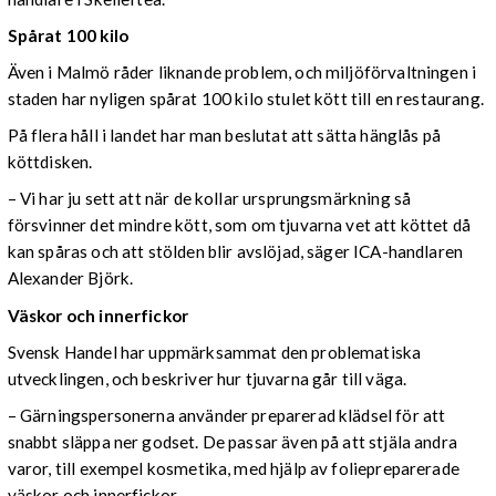
Spårat 100 kilo
Även i Malmö råder liknande problem, och miljöförvaltningen i
staden har nyligen spårat 100 kilo stulet kött till en restaurang.
På flera håll i landet har man beslutat att sätta hänglås på
köttdisken.
– Vi har ju sett att när de kollar ursprungsmärkning så
försvinner det mindre kött, som om tjuvarna vet att köttet då
kan spåras och att stölden blir avslöjad, säger ICA-handlaren
Alexander Björk.
Väskor och innerfickor
Svensk Handel har uppmärksammat den problematiska
utvecklingen, och beskriver hur tjuvarna går till väga.
– Gärningspersonerna använder preparerad klädsel för att
snabbt släppa ner godset. De passar även på att stjäla andra
varor, till exempel kosmetika, med hjälp av foliepreparerade
väskor och innerfickor.