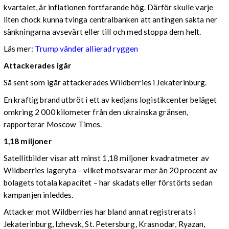
kvartalet, är inflationen fortfarande hög. Därför skulle varje
liten chock kunna tvinga centralbanken att antingen sakta ner
sänkningarna avsevärt eller till och med stoppa dem helt.
Läs mer:
Trump vänder allierad ryggen
Attackerades igår
Så sent som igår attackerades Wildberries i Jekaterinburg.
En kraftig brand utbröt i ett av kedjans logistikcenter beläget
omkring 2 000 kilometer från den ukrainska gränsen,
rapporterar Moscow Times.
1,18 miljoner
Satellitbilder visar att minst 1,18 miljoner kvadratmeter av
Wildberries lageryta – vilket motsvarar mer än 20 procent av
bolagets totala kapacitet – har skadats eller förstörts sedan
kampanjen inleddes.
Attacker mot Wildberries har bland annat registrerats i
Jekaterinburg, Izhevsk, St. Petersburg, Krasnodar, Ryazan,