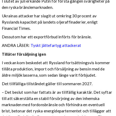
I slutet av juli erkände Putin för första gången svårigheter på
den ryska bränslemarknaden.
Ukrainas attacker har slagit ut omkring 30 procent av
Rysslands kapacitet på landets oljeraffinaderier, enligt
Financial Times.
Dessutom har ett exportförbud införts för bränsle.
ANDRA LÄSER:
Tyskt jättefartyg attackerat
Tillåter försäljning igen
I veckan kom beskedet att Ryssland fortsättningsvis kommer
tillåta produktion, import och försäljning av bensin med de
äldre miljöklasserna, som sedan länge varit förbjudet.
Det tillfälliga tillståndet gäller till sommaren 2027.
– Det beslut som har fattats är av tillfällig karaktär. Det syftar
till att säkerställa en stabil försörjning av den inhemska
marknaden med fordonsbränsle och förhindra en eventuell
brist, betonar det ryska energidepartementet och tillägger att