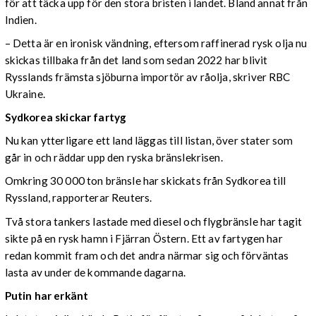
för att täcka upp för den stora bristen i landet. Bland annat från
Indien.
– Detta är en ironisk vändning, eftersom raffinerad rysk olja nu
skickas tillbaka från det land som sedan 2022 har blivit
Rysslands främsta sjöburna importör av råolja, skriver RBC
Ukraine.
Sydkorea skickar fartyg
Nu kan ytterligare ett land läggas till listan, över stater som
går in och räddar upp den ryska bränslekrisen.
Omkring 30 000 ton bränsle har skickats från Sydkorea till
Ryssland, rapporterar Reuters.
Två stora tankers lastade med diesel och flygbränsle har tagit
sikte på en rysk hamn i Fjärran Östern. Ett av fartygen har
redan kommit fram och det andra närmar sig och förväntas
lasta av under de kommande dagarna.
Putin har erkänt