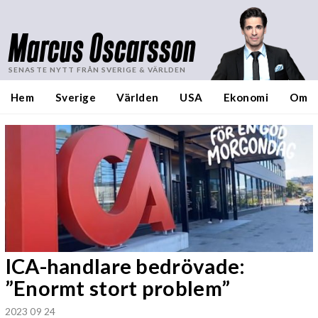
Marcus Oscarsson
SENASTE NYTT FRÅN SVERIGE & VÄRLDEN
Hem
Sverige
Världen
USA
Ekonomi
Om
ICA-handlare bedrövade:
”Enormt stort problem”
2023 09 24