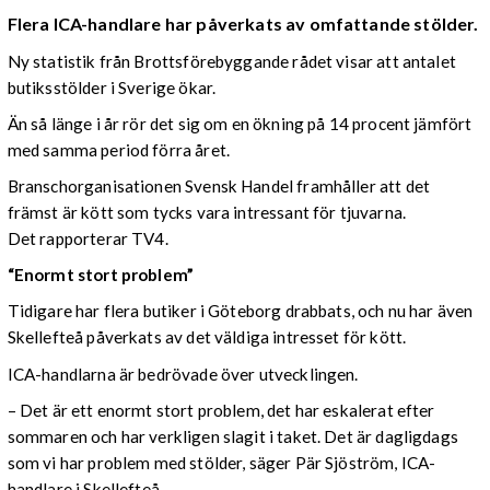
Flera ICA-handlare har påverkats av omfattande stölder.
Ny statistik från Brottsförebyggande rådet visar att antalet
butiksstölder i Sverige ökar.
Än så länge i år rör det sig om en ökning på 14 procent jämfört
med samma period förra året.
Branschorganisationen Svensk Handel framhåller att det
främst är kött som tycks vara intressant för tjuvarna.
Det rapporterar TV4.
“Enormt stort problem”
Tidigare har flera butiker i Göteborg drabbats, och nu har även
Skellefteå påverkats av det väldiga intresset för kött.
ICA-handlarna är bedrövade över utvecklingen.
– Det är ett enormt stort problem, det har eskalerat efter
sommaren och har verkligen slagit i taket. Det är dagligdags
som vi har problem med stölder, säger Pär Sjöström, ICA-
handlare i Skellefteå.