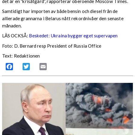
det är en ”krisåtgärd”, rapporterar oberoende Moscow Times.
Samtidigt har importen av både bensin och diesel från de
allierade grannarna i Belarus nått rekordnivåer den senaste
månaden.
LÄS OCKSÅ:
Beskedet: Ukraina bygger eget supervapen
Foto: D. Bernard resp President of Russia Office
Text: Redaktionen
Facebook
Twitter
Email