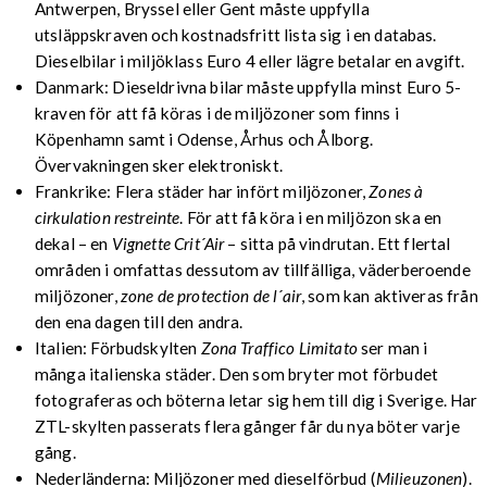
Antwerpen, Bryssel eller Gent måste uppfylla
utsläppskraven och kostnadsfritt lista sig i en databas.
Dieselbilar i miljöklass Euro 4 eller lägre betalar en avgift.
Danmark: Dieseldrivna bilar måste uppfylla minst Euro 5-
kraven för att få köras i de miljözoner som finns i
Köpenhamn samt i Odense, Århus och Ålborg.
Övervakningen sker elektroniskt.
Frankrike: Flera städer har infört miljözoner,
Zones à
cirkulation restreinte
. För att få köra i en miljözon ska en
dekal – en
Vignette Crit´Air
– sitta på vindrutan. Ett flertal
områden i omfattas dessutom av tillfälliga, väderberoende
miljözoner,
zone de protection de l´air
, som kan aktiveras från
den ena dagen till den andra.
Italien: Förbudskylten
Zona Traffico Limitato
ser man i
många italienska städer. Den som bryter mot förbudet
fotograferas och böterna letar sig hem till dig i Sverige. Har
ZTL-skylten passerats flera gånger får du nya böter varje
gång.
Nederländerna: Miljözoner med dieselförbud (
Milieuzonen
).