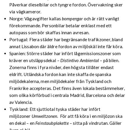
Påverkar dieselbilar och tyngre fordon. Övervakning sker
via vägkameror.
Norge: Vägavgifter kallas
bompengar
och är rätt vanligt
förekommande. Personbilar betalar enklast med ett
autopass som bör skaffas innan avresan.
Portugal: Flera städer har begränsande trafikzoner, bland
annat Lissabon där äldre fordon av miljöskäl inte får köra.
Spanien: Större städer har infört lågemissionszoner som
kräver en utsläppsdekal –
Distintivo Ambiental
– på bilen.
Zonerna finns i fyra nivåer, den högsta tillåter endast
eldrift. Utländska fordon kan inte skaffa de spanska
miljödekalerna, men miljödekaler från Tyskland och
Frankrike accepteras. Det finns även lokala bestämmelser,
som olika körförbud i centrala Madrid, Barcelona och delar
av Valencia.
Tyskland: Ett sjuttiotal tyska städer har infört
miljözoner
Umweltzonen
. För att få köra i en miljözon ska
en dekal – en
Feinstaubplakette
– sitta på vindrutan. Gäller