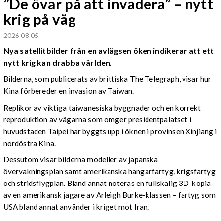
”De övar på att invadera” – nytt
krig på väg
2026 08 05
Nya satellitbilder från en avlägsen öken indikerar att ett
nytt krig kan drabba världen.
Bilderna, som publicerats av brittiska The Telegraph, visar hur
Kina förbereder en invasion av Taiwan.
Replikor av viktiga taiwanesiska byggnader och en korrekt
reproduktion av vägarna som omger presidentpalatset i
huvudstaden Taipei har byggts upp i öknen i provinsen Xinjiang i
nordöstra Kina.
Dessutom visar bilderna modeller av japanska
övervakningsplan samt amerikanska hangarfartyg, krigsfartyg
och stridsflygplan. Bland annat noteras en fullskalig 3D-kopia
av en amerikansk jagare av Arleigh Burke-klassen – fartyg som
USA bland annat använder i kriget mot Iran.