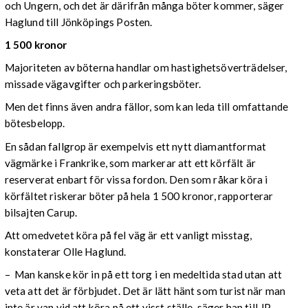
och Ungern, och det är därifrån många böter kommer, säger
Haglund till Jönköpings Posten.
1 500 kronor
Majoriteten av böterna handlar om hastighetsöverträdelser,
missade vägavgifter och parkeringsböter.
Men det finns även andra fällor, som kan leda till omfattande
bötesbelopp.
En sådan fallgrop är exempelvis ett nytt diamantformat
vägmärke i Frankrike, som markerar att ett körfält är
reserverat enbart för vissa fordon. Den som råkar köra i
körfältet riskerar böter på hela 1 500 kronor, rapporterar
bilsajten Carup.
Att omedvetet köra på fel väg är ett vanligt misstag,
konstaterar Olle Haglund.
– Man kanske kör in på ett torg i en medeltida stad utan att
veta att det är förbjudet. Det är lätt hänt som turist när man
inte är van vid att köra på ett visst ställe, säger han till JP.