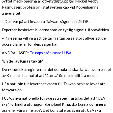
Syftet med kopiorna är otvetydigt, uppger Mikkel Vedby
Rasmussen, professor i statsvetenskap vid Köpenhamns
universitet.
– De övar på att invadera Taiwan, säger han till DR.
Experten beskriver bilderna som en tydlig signal till omvärlden.
– Kineserna vill visa att de tar frågan på så stort allvar att de
också planerar för den, säger han.
ANDRA LÄSER:
Trumps stöd rasar i USA
”En del av Kinas taktik”
Den kinesiska regimen ser det demokratiska Taiwan som en del
av Kina och har hotat att "återta" ön med militära medel.
USA har i sin tur levererat vapen till Taiwan och har lovat att
försvara ön.
I USA:s nya nationella försvarsstrategi fastslås det att ”USA
ska ”förhindra att någon, däribland Kina, ska kunna dominera
oss eller våra allierade”. Det konstateras även att USA ska