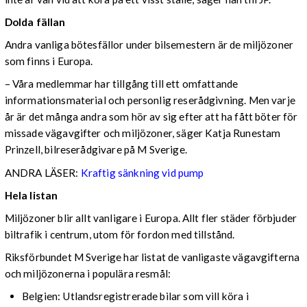
Dolda fällan
Andra vanliga bötesfällor under bilsemestern är de miljözoner
som finns i Europa.
– Våra medlemmar har tillgång till ett omfattande
informationsmaterial och personlig reserådgivning. Men varje
år är det många andra som hör av sig efter att ha fått böter för
missade vägavgifter och miljözoner, säger Katja Runestam
Prinzell, bilreserådgivare på M Sverige.
ANDRA LÄSER:
Kraftig sänkning vid pump
Hela listan
Miljözoner blir allt vanligare i Europa. Allt fler städer förbjuder
biltrafik i centrum, utom för fordon med tillstånd.
Riksförbundet M Sverige har listat de vanligaste vägavgifterna
och miljözonerna i populära resmål:
Belgien: Utlandsregistrerade bilar som vill köra i