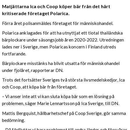
Matjättarna Ica och Coop köper bär från det hårt
kritiserade företaget Polarica.
Förra året polisanmäldes företaget för människohandel.
Polarica anklagades för att ha utnyttjat ett tiotal thailändska
bärplockare under säsongsjobb åren 2020-2022. Utredningen
lades ner i Sverige, men Polaricas koncern i Finland utreds
fortfarande.
Bärplockare misstänks ha blivit utsatta för människohandel
under fjolåret, rapporterar DN.
Trots det fortsätter Sveriges två största livsmedelskedjor, Ica
och Coop, att köpa bär från företaget.
– Vi anser inte att vi kan sluta köpa bär som en lösning på
problemen, säger Marie Lennartsson på Ica Sverige, till DN.
Mattis Bergquist, hållbarhetschef på Coop Sverige, gör samma
bedömning.
– Då förflyttar vi bara problemet till andra länder och försvårar