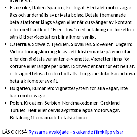
även el-bil.
Frankrike, Italien, Spanien, Portugal: Flertalet motorvägar
ägs och underhålls av privata bolag. Betala i bemannade
betalstationer längs vägen eller när du svänger av, kontant
eller med bankkort. ”Free-flow” med betalning on-line eller i
särskild servicestation blir alltmer vanlig.
Österrike, Schweiz, Tjeckien, Slovakien, Slovenien, Ungern:
Vid motorvägskörning krävs ett klistermärke på vindrutan
eller den digitala varianten e-vignette. Vignetter finns för
kortare eller längre perioder, i Schweiz enbart för ett helt år,
och vignettelösa fordon bötfälls. Tunga husbilar kan behöva
betala kilometeravgift.
Bulgarien, Rumänien: Vignettesystem för alla vägar, inte
bara motorvägar.
Polen, Kroatien, Serbien, Nordmakedonien, Grekland,
Turkiet: Helt eller delvis avgiftsbelagda motorvägar.
Betalning i bemannade betalstationer.
LÄS OCKSÅ
:
Ryssarna avslöjade – skakande filmklipp visar