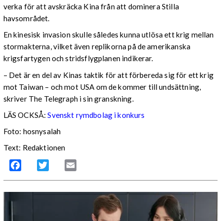
verka för att avskräcka Kina från att dominera Stilla
havsområdet.
En kinesisk invasion skulle således kunna utlösa ett krig mellan
stormakterna, vilket även replikorna på de amerikanska
krigsfartygen och stridsflygplanen indikerar.
– Det är en del av Kinas taktik för att förbereda sig för ett krig
mot Taiwan – och mot USA om de kommer till undsättning,
skriver The Telegraph i sin granskning.
LÄS OCKSÅ:
Svenskt rymdbolag i konkurs
Foto: hosnysalah
Text: Redaktionen
Facebook
Twitter
Email