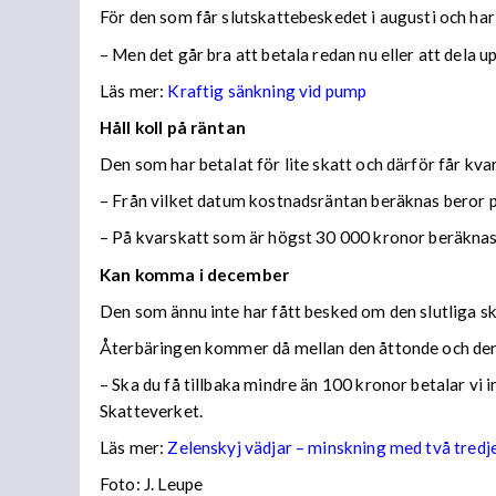
För den som får slutskattebeskedet i augusti och har
– Men det går bra att betala redan nu eller att dela 
Läs mer:
Kraftig sänkning vid pump
Håll koll på räntan
Den som har betalat för lite skatt och därför får kv
– Från vilket datum kostnadsräntan beräknas beror på
– På kvarskatt som är högst 30 000 kronor beräknas
Kan komma i december
Den som ännu inte har fått besked om den slutliga ska
Återbäringen kommer då mellan den åttonde och den
– Ska du få tillbaka mindre än 100 kronor betalar vi
Skatteverket.
Läs mer:
Zelenskyj vädjar – minskning med två tredj
Foto:
J. Leupe