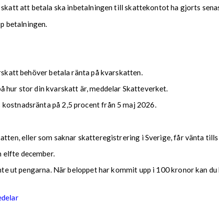
 skatt att betala ska inbetalningen till skattekontot ha gjorts se
upp betalningen.
arskatt behöver betala ränta på kvarskatten.
 hur stor din kvarskatt är, meddelar Skatteverket.
 kostnadsränta på 2,5 procent från 5 maj 2026.
tten, eller som saknar skatteregistrering i Sverige, får vänta till
 elfte december.
 inte ut pengarna. När beloppet har kommit upp i 100 kronor kan du 
edelar