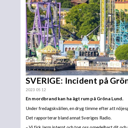
SVERIGE: Incident på Grö
2023 05 12
En mordbrand kan ha ägt rum på Gröna Lund.
Under fredagskvällen, en dryg timme efter att nöjesp
Det rapporterar bland annat Sveriges Radio.
– Vi fick larm internt och tog oss omedelbart dit oc