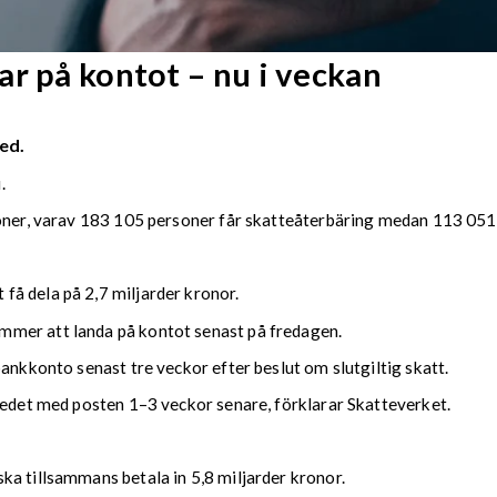
r på kontot – nu i veckan
ed.
.
soner, varav 183 105 personer får skatteåterbäring medan 113 051 
å dela på 2,7 miljarder kronor.
mmer att landa på kontot senast på fredagen.
bankkonto senast tre veckor efter beslut om slutgiltig skatt.
kedet med posten 1–3 veckor senare, förklarar Skatteverket.
ka tillsammans betala in 5,8 miljarder kronor.