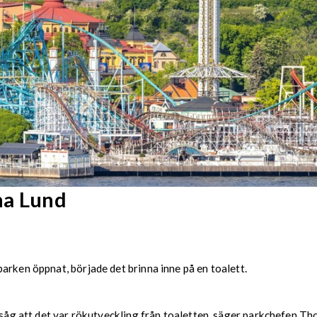
na Lund
arken öppnat, började det brinna inne på en toalett.
h såg att det var rökutveckling från toaletten, säger parkchefen Th