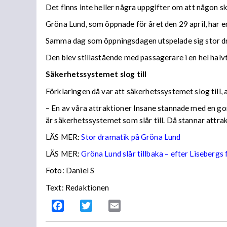
Det finns inte heller några uppgifter om att någon s
Gröna Lund, som öppnade för året den 29 april, har e
Samma dag som öppningsdagen utspelade sig stor dra
Den blev stillastående med passagerare i en hel hal
Säkerhetssystemet slog till
Förklaringen då var att säkerhetssystemet slog till, a
– En av våra attraktioner Insane stannade med en gond
är säkerhetssystemet som slår till. Då stannar attrak
LÄS MER:
Stor dramatik på Gröna Lund
LÄS MER:
Gröna Lund slår tillbaka – efter Lisebergs
Foto: Daniel S
Text: Redaktionen
Facebook
Twitter
Email