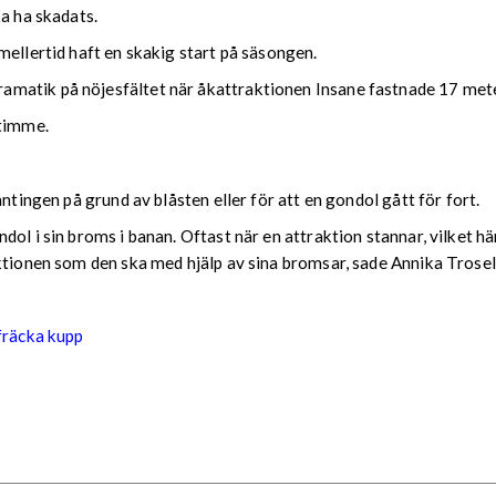
ka ha skadats.
mellertid haft en skakig start på säsongen.
matik på nöjesfältet när åkattraktionen Insane fastnade 17 meter
vtimme.
ntingen på grund av blåsten eller för att en gondol gått för fort.
ol i sin broms i banan. Oftast när en attraktion stannar, vilket h
tionen som den ska med hjälp av sina bromsar, sade Annika Troseliu
 fräcka kupp