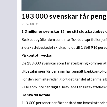
183 000 svenskar får penga
2026 08 06
1,3 miljoner svenskar får nu sitt slutskattebesk
Beskedet gäller dem som inte fick det i april eller juni
Slutskattebeskedet skickas nu ut till 1 368 916 per
På kontot i veckan
De 183 000 svenskar som får återbäring kommer att f
Utbetalningen för den som har anmält bankkonto ko
För den som inte redan gjort det går det att anmäla 
– De som inte har digital brevlåda får slutskattebes
Då ska du betala
113 000 personer har fått besked om kvarskatt och s