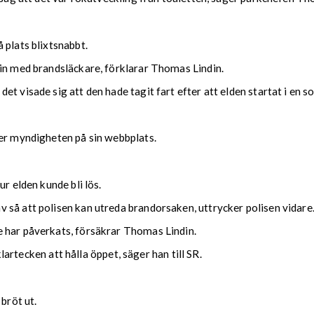
 plats blixtsnabbt.
 in med brandsläckare, förklarar Thomas Lindin.
t visade sig att den hade tagit fart efter att elden startat i en s
ler myndigheten på sin webbplats.
r elden kunde bli lös.
 så att polisen kan utreda brandorsaken, uttrycker polisen vidare
 har påverkats, försäkrar Thomas Lindin.
klartecken att hålla öppet, säger han till SR.
bröt ut.