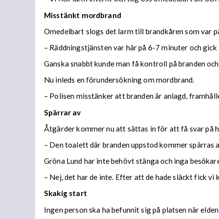
Misstänkt mordbrand
Omedelbart slogs det larm till brandkåren som var på
– Räddningstjänsten var här på 6-7 minuter och gick
Ganska snabbt kunde man få kontroll på branden och de
Nu inleds en förundersökning om mordbrand.
– Polisen misstänker att branden är anlagd, framhål
Spärrar av
Åtgärder kommer nu att sättas in för att få svar på hu
– Den toalett där branden uppstod kommer spärras av
Gröna Lund har inte behövt stänga och inga besökare
– Nej, det har de inte. Efter att de hade släckt fick vi 
Skakig start
Ingen person ska ha befunnit sig på platsen när elden 