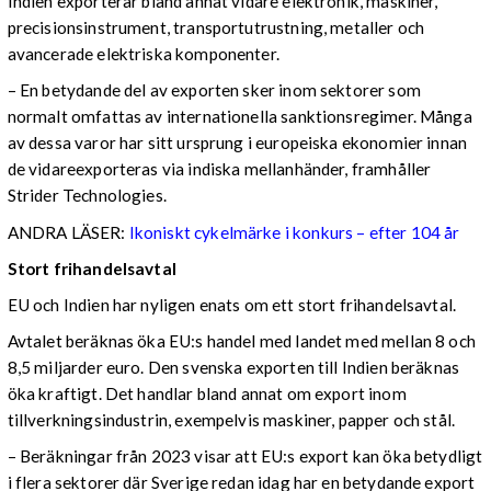
Indien exporterar bland annat vidare elektronik, maskiner,
precisionsinstrument, transportutrustning, metaller och
avancerade elektriska komponenter.
– En betydande del av exporten sker inom sektorer som
normalt omfattas av internationella sanktionsregimer. Många
av dessa varor har sitt ursprung i europeiska ekonomier innan
de vidareexporteras via indiska mellanhänder, framhåller
Strider Technologies.
ANDRA LÄSER:
Ikoniskt cykelmärke i konkurs – efter 104 år
Stort frihandelsavtal
EU och Indien har nyligen enats om ett stort frihandelsavtal.
Avtalet beräknas öka EU:s handel med landet med mellan 8 och
8,5 miljarder euro. Den svenska exporten till Indien beräknas
öka kraftigt. Det handlar bland annat om export inom
tillverkningsindustrin, exempelvis maskiner, papper och stål.
– Beräkningar från 2023 visar att EU:s export kan öka betydligt
i flera sektorer där Sverige redan idag har en betydande export