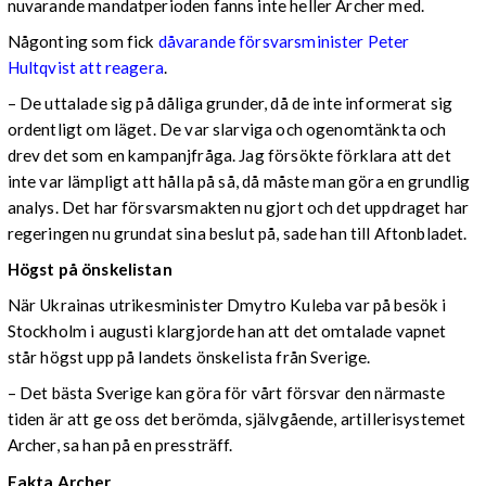
nuvarande mandatperioden fanns inte heller Archer med.
Någonting som fick
dåvarande försvarsminister Peter
Hultqvist att reagera
.
– De uttalade sig på dåliga grunder, då de inte informerat sig
ordentligt om läget. De var slarviga och ogenomtänkta och
drev det som en kampanjfråga. Jag försökte förklara att det
inte var lämpligt att hålla på så, då måste man göra en grundlig
analys. Det har försvarsmakten nu gjort och det uppdraget har
regeringen nu grundat sina beslut på, sade han till Aftonbladet.
Högst på önskelistan
När Ukrainas utrikesminister Dmytro Kuleba var på besök i
Stockholm i augusti klargjorde han att det omtalade vapnet
står högst upp på landets önskelista från Sverige.
– Det bästa Sverige kan göra för vårt försvar den närmaste
tiden är att ge oss det berömda, självgående, artillerisystemet
Archer, sa han på en pressträff.
Fakta Archer