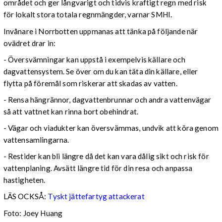
området och ger långvarigt och tidvis kraftigt regn med risk
för lokalt stora totala regnmängder, varnar SMHI.
Invånare i Norrbotten uppmanas att tänka på följande när
ovädret drar in:
- Översvämningar kan uppstå i exempelvis källare och
dagvattensystem. Se över om du kan täta din källare, eller
flytta på föremål som riskerar att skadas av vatten.
- Rensa hängrännor, dagvattenbrunnar och andra vattenvägar
så att vattnet kan rinna bort obehindrat.
- Vägar och viadukter kan översvämmas, undvik att köra genom
vattensamlingarna.
- Restider kan bli längre då det kan vara dålig sikt och risk för
vattenplaning. Avsätt längre tid för din resa och anpassa
hastigheten.
LÄS OCKSÅ:
Tyskt jättefartyg attackerat
Foto: Joey Huang