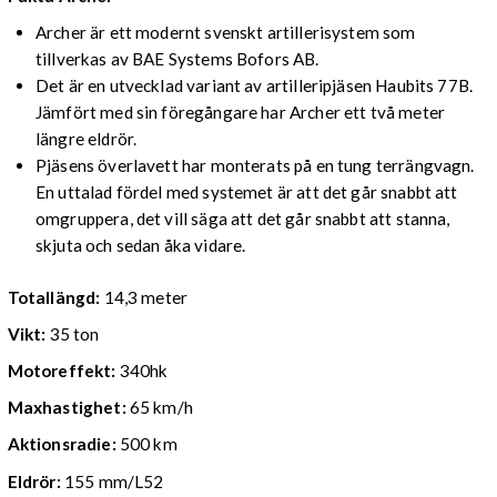
Archer är ett modernt svenskt artillerisystem som
tillverkas av BAE Systems Bofors AB.
Det är en utvecklad variant av artilleripjäsen Haubits 77B.
Jämfört med sin föregångare har Archer ett två meter
längre eldrör.
Pjäsens överlavett har monterats på en tung terrängvagn.
En uttalad fördel med systemet är att det går snabbt att
omgruppera, det vill säga att det går snabbt att stanna,
skjuta och sedan åka vidare.
Totallängd:
14,3 meter
Vikt:
35 ton
Motoreffekt:
340hk
Maxhastighet:
65 km/h
Aktionsradie:
500 km
Eldrör:
155 mm/L52