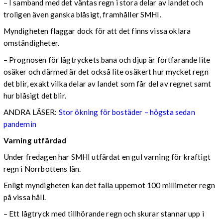
– I samband med det väntas regn i stora delar av landet och
troligen även ganska blåsigt, framhåller SMHI.
Myndigheten flaggar dock för att det finns vissa oklara
omständigheter.
– Prognosen för lågtryckets bana och djup är fortfarande lite
osäker och därmed är det också lite osäkert hur mycket regn
det blir, exakt vilka delar av landet som får del av regnet samt
hur blåsigt det blir.
ANDRA LÄSER:
Stor ökning för bostäder – högsta sedan
pandemin
Varning utfärdad
Under fredagen har SMHI utfärdat en gul varning för kraftigt
regn i Norrbottens län.
Enligt myndigheten kan det falla uppemot 100 millimeter regn
på vissa håll.
– Ett lågtryck med tillhörande regn och skurar stannar upp i