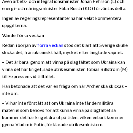
Även arbets- och integrationsminister Johan Pehrson (L) och
energi- och näringsminister Ebba Busch (KD) förväntas delta.
Ingen av regeringsrepresentanterna har velat kommentera
uppgifterna.
Vände förra veckan
Redan i början av
förra veckan
stod det klart att Sverige skulle
skicka det, från ukrainskt håll, mycket efterlängtade vapnet.
– Det är bara
genom att vinna på slagfältet som Ukraina kan
vinna det här kriget, sade utrikesminister Tobias Billström (M)
till Expressen vid tillfället.
Han betonade att det var en fråga om när Archer ska skickas –
inte om.
– Vi har inte förstått att om Ukraina inte får de militära
materiel som behövs för att kunna vinna på slagfältet så
kommer det här kriget dra ut på tiden, vilken enbart kommer
gynna Vladimir Putin, förklarade utrikesministern.