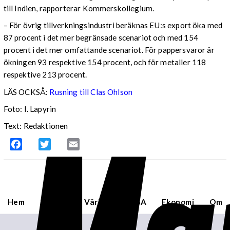
till Indien, rapporterar Kommerskollegium.
– För övrig tillverkningsindustri beräknas EU:s export öka med
87 procent i det mer begränsade scenariot och med 154
procent i det mer omfattande scenariot. För pappersvaror är
ökningen 93 respektive 154 procent, och för metaller 118
respektive 213 procent.
LÄS OCKSÅ:
Rusning till Clas Ohlson
Foto: I. Lapyrin
Text: Redaktionen
Facebook
Twitter
Email
Hem
Sverige
Världen
USA
Ekonomi
Om