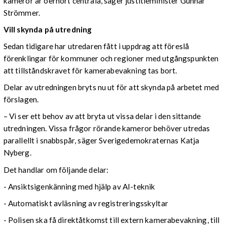
kameror är oerhört centrala, säger justitieminister Gunnar
Strömmer.
Vill skynda på utredning
Sedan tidigare har utredaren fått i uppdrag att föreslå
förenklingar för kommuner och regioner med utgångspunkten
att tillståndskravet för kamerabevakning tas bort.
Delar av utredningen bryts nu ut för att skynda på arbetet med
förslagen.
– Vi ser ett behov av att bryta ut vissa delar i den sittande
utredningen. Vissa frågor rörande kameror behöver utredas
parallellt i snabbspår, säger Sverigedemokraternas Katja
Nyberg.
Det handlar om följande delar:
- Ansiktsigenkänning med hjälp av AI-teknik
- Automatiskt avläsning av registreringsskyltar
- Polisen ska få direktåtkomst till extern kamerabevakning, till