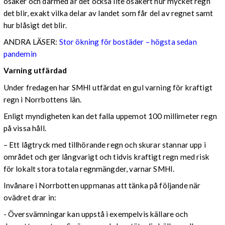
osäker och därmed är det också lite osäkert hur mycket regn
det blir, exakt vilka delar av landet som får del av regnet samt
hur blåsigt det blir.
ANDRA LÄSER:
Stor ökning för bostäder – högsta sedan
pandemin
Varning utfärdad
Under fredagen har SMHI utfärdat en gul varning för kraftigt
regn i Norrbottens län.
Enligt myndigheten kan det falla uppemot 100 millimeter regn
på vissa håll.
– Ett lågtryck med tillhörande regn och skurar stannar upp i
området och ger långvarigt och tidvis kraftigt regn med risk
för lokalt stora totala regnmängder, varnar SMHI.
Invånare i Norrbotten uppmanas att tänka på följande när
ovädret drar in:
- Översvämningar kan uppstå i exempelvis källare och