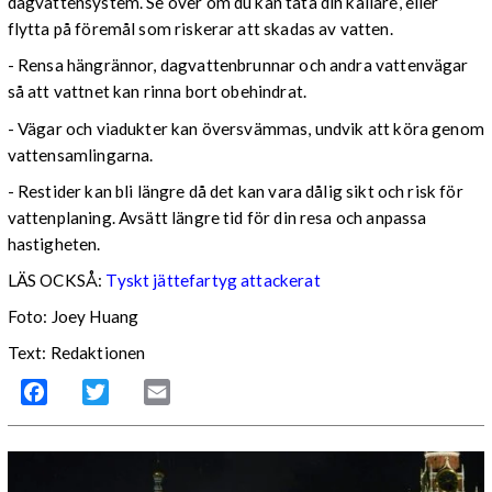
dagvattensystem. Se över om du kan täta din källare, eller
flytta på föremål som riskerar att skadas av vatten.
- Rensa hängrännor, dagvattenbrunnar och andra vattenvägar
så att vattnet kan rinna bort obehindrat.
- Vägar och viadukter kan översvämmas, undvik att köra genom
vattensamlingarna.
- Restider kan bli längre då det kan vara dålig sikt och risk för
vattenplaning. Avsätt längre tid för din resa och anpassa
hastigheten.
LÄS OCKSÅ:
Tyskt jättefartyg attackerat
Foto: Joey Huang
Text: Redaktionen
Facebook
Twitter
Email