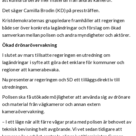
att kunna ta del av mer material från andras kameror.
Det säger Camilla Brodin (KD) på pressträffen.
Kristdemokraternas gruppledare framhåller att regeringen
både ser över konkreta lagändringar och förslag om ökad
samverkan mellan polisen och andra myndigheter och aktörer.
Ökad drönarövervakning
I slutet av mars tillsatte regeringen en utredning om
lagändringar i syfte att göra det enklare för kommuner och
regioner att kamerabevaka.
Nu presenterar regeringen och SD ett tilläggsdirektiv till
utredningen.
Polisen ska få utökade möjligheter att använda sig av drönare
och material från vägkameror och annan extern
kameraövervakning.
– I ett läge när allt färre vågar prata med polisen är behovet av
teknisk bevisning helt avgörande. Vi vet sedan tidigare att