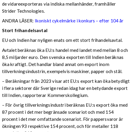
de vidareexporteras via indiska mellanhänder, framhåller
Strider Technologies.
ANDRA LÄSER:
Ikoniskt cykelmärke i konkurs – efter 104 år
Stort frihandelsavtal
EU och Indien har nyligen enats om ett stort frihandelsavtal.
Avtalet beräknas öka EU:s handel med landet med mellan 8 och
8,5 miljarder euro. Den svenska exporten till Indien beräknas
öka kraftigt. Det handlar bland annat om export inom
tillverkningsindustrin, exempelvis maskiner, papper och stål.
– Beräkningar från 2023 visar att EU:s export kan öka betydligt
i flera sektorer där Sverige redan idag har en betydande export
till Indien, rapporterar Kommerskollegium.
– För övrig tillverkningsindustri beräknas EU:s export öka med
87 procent i det mer begränsade scenariot och med 154
procent i det mer omfattande scenariot. För pappersvaror är
ökningen 93 respektive 154 procent, och för metaller 118