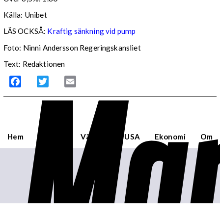
Källa: Unibet
LÄS OCKSÅ:
Kraftig sänkning vid pump
Foto: Ninni Andersson Regeringskansliet
Mar
Text: Redaktionen
Facebook
Twitter
Email
Hem
Sverige
Världen
USA
Ekonomi
Om