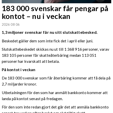
183 000 svenskar får pengar på
kontot – nu i veckan
2026 08 06
1,3 miljoner svenskar får nu sitt slutskattebesked.
Beskedet gäller dem som inte fick det i april eller juni.
Slutskattebeskedet skickas nu ut till 1 368 916 personer, varav
183 105 personer får skatteåterbäring medan 113 051
personer har kvarskatt att betala.
På kontot i veckan
De 183 000 svenskar som får återbäring kommer att få dela på
2,7 miljarder kronor.
Utbetalningen för den som har anmält bankkonto kommer att
landa på kontot senast på fredagen.
För den som inte redan gjort det går det att anmäla bankkonto
senast tre veckor efter beslut om slutgiltig skatt.