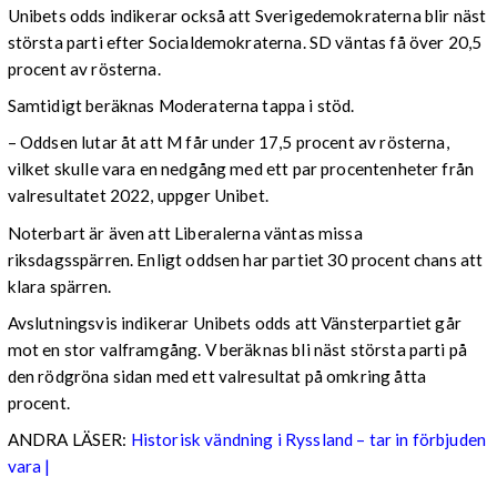
Unibets odds indikerar också att Sverigedemokraterna blir näst
största parti efter Socialdemokraterna. SD väntas få över 20,5
procent av rösterna.
Samtidigt beräknas Moderaterna tappa i stöd.
– Oddsen lutar åt att M får under 17,5 procent av rösterna,
vilket skulle vara en nedgång med ett par procentenheter från
valresultatet 2022, uppger Unibet.
Noterbart är även att Liberalerna väntas missa
riksdagsspärren. Enligt oddsen har partiet 30 procent chans att
klara spärren.
Avslutningsvis indikerar Unibets odds att Vänsterpartiet går
mot en stor valframgång. V beräknas bli näst största parti på
den rödgröna sidan med ett valresultat på omkring åtta
procent.
ANDRA LÄSER:
Historisk vändning i Ryssland – tar in förbjuden
vara |