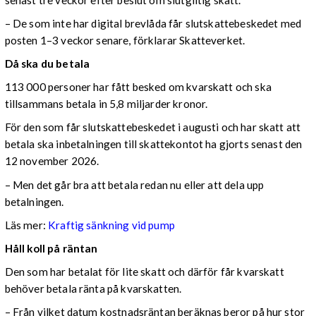
– De som inte har digital brevlåda får slutskattebeskedet med
posten 1–3 veckor senare, förklarar Skatteverket.
Då ska du betala
113 000 personer har fått besked om kvarskatt och ska
tillsammans betala in 5,8 miljarder kronor.
För den som får slutskattebeskedet i augusti och har skatt att
betala ska inbetalningen till skattekontot ha gjorts senast den
12 november 2026.
– Men det går bra att betala redan nu eller att dela upp
betalningen.
Läs mer:
Kraftig sänkning vid pump
Håll koll på räntan
Den som har betalat för lite skatt och därför får kvarskatt
behöver betala ränta på kvarskatten.
– Från vilket datum kostnadsräntan beräknas beror på hur stor