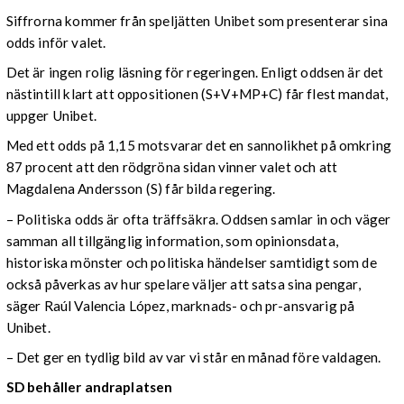
Siffrorna kommer från speljätten Unibet som presenterar sina
odds inför valet.
Det är ingen rolig läsning för regeringen. Enligt oddsen är det
nästintill klart att oppositionen (S+V+MP+C) får flest mandat,
uppger Unibet.
Med ett odds på 1,15 motsvarar det en sannolikhet på omkring
87 procent att den rödgröna sidan vinner valet och att
Magdalena Andersson (S) får bilda regering.
– Politiska odds är ofta träffsäkra. Oddsen samlar in och väger
samman all tillgänglig information, som opinionsdata,
historiska mönster och politiska händelser samtidigt som de
också påverkas av hur spelare väljer att satsa sina pengar,
säger Raúl Valencia López, marknads- och pr-ansvarig på
Unibet.
– Det ger en tydlig bild av var vi står en månad före valdagen.
SD behåller andraplatsen