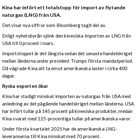
K
ina har infört ett totalstopp för import av flytande
naturgas (LNG) från USA.
Det visar nya siffror som Bloomberg tagit del av.
Enligt nyhetsbyrån sjönk den kinesiska importen av LNG från
USA till 0 procent i mars.
Importstoppet är det längsta sedan det senaste handelskriget
mellan länderna under president Trumps första mandatperiod.
Då vägrade Kina att ta emot amerikanska laster i cirka 400
dagar.
Ryska exporten ökar
Kina har stadigt minskat importen av naturgas från USA med
anledning av det pågående handelskriget mellan länderna. USA
har infört tullar på 145 procent på kinesiska produkter, medan
Kina svarat med 125-procentiga tullar på amerikanska varor.
Under första kvartalet 2025 har de amerikanska LNG-
leveranserna till Kina minskat med 70 procent.