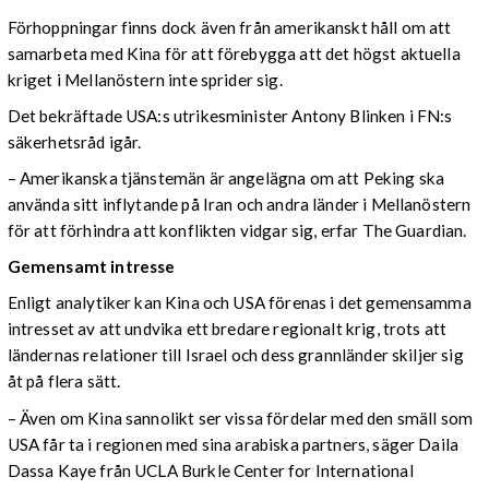
Förhoppningar finns dock även från amerikanskt håll om att
samarbeta med Kina för att förebygga att det högst aktuella
kriget i Mellanöstern inte sprider sig.
Det bekräftade USA:s utrikesminister Antony Blinken i FN:s
säkerhetsråd igår.
– Amerikanska tjänstemän är angelägna om att Peking ska
använda sitt inflytande på Iran och andra länder i Mellanöstern
för att förhindra att konflikten vidgar sig, erfar The Guardian.
Gemensamt intresse
Enligt analytiker kan Kina och USA förenas i det gemensamma
intresset av att undvika ett bredare regionalt krig, trots att
ländernas relationer till Israel och dess grannländer skiljer sig
åt på flera sätt.
– Även om Kina sannolikt ser vissa fördelar med den smäll som
USA får ta i regionen med sina arabiska partners, säger Daila
Dassa Kaye från UCLA Burkle Center for International