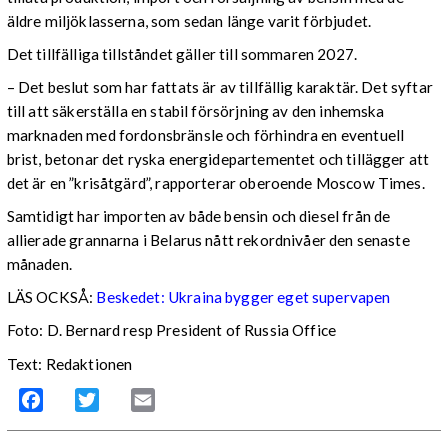
äldre miljöklasserna, som sedan länge varit förbjudet.
Det tillfälliga tillståndet gäller till sommaren 2027.
– Det beslut som har fattats är av tillfällig karaktär. Det syftar
till att säkerställa en stabil försörjning av den inhemska
marknaden med fordonsbränsle och förhindra en eventuell
brist, betonar det ryska energidepartementet och tillägger att
det är en ”krisåtgärd”, rapporterar oberoende Moscow Times.
Samtidigt har importen av både bensin och diesel från de
allierade grannarna i Belarus nått rekordnivåer den senaste
månaden.
LÄS OCKSÅ:
Beskedet: Ukraina bygger eget supervapen
Foto: D. Bernard resp President of Russia Office
Text: Redaktionen
Facebook
Twitter
Email