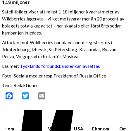
1,18 miljoner
Satellitbilder visar att minst 1,18 miljoner kvadratmeter av
Wildberries lageryta – vilket motsvarar mer än 20 procent av
bolagets totala kapacitet – har skadats eller förstörts sedan
kampanjen inleddes.
Attacker mot Wildberries har bland annat registrerats i
Jekaterinburg, Izhevsk, St. Petersburg, Krasnodar, Ryazan,
Penza, Volgograd och utanför Moskva.
Läs mer:
Tysklands förbundskansler kan avsättas
Foto:
Sociala medier resp President of Russia Office
Text: Redaktionen
Facebook
Twitter
Email
Hem
Sverige
Världen
USA
Ekonomi
Om