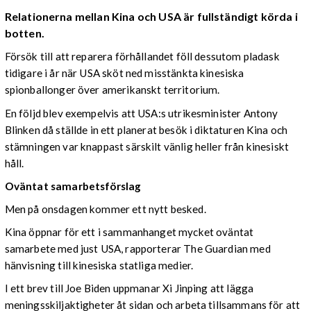
Relationerna mellan Kina och USA är fullständigt körda i
botten.
Försök till att reparera förhållandet föll dessutom pladask
tidigare i år när USA sköt ned misstänkta kinesiska
spionballonger över amerikanskt territorium.
En följd blev exempelvis att USA:s utrikesminister Antony
Blinken då ställde in ett planerat besök i diktaturen Kina och
stämningen var knappast särskilt vänlig heller från kinesiskt
håll.
Oväntat samarbetsförslag
Men på onsdagen kommer ett nytt besked.
Kina öppnar för ett i sammanhanget mycket oväntat
samarbete med just USA, rapporterar The Guardian med
hänvisning till kinesiska statliga medier.
I ett brev till Joe Biden uppmanar Xi Jinping att lägga
meningsskiljaktigheter åt sidan och arbeta tillsammans för att