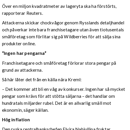
Över en miljon kvadratmeter av lageryta ska ha förstörts,
rapporterar Reuters.
Attackerna skickar chockvågor genom Rysslands detaljhandel
och påverkar inte bara franchisetagare utan även tiotusentals
småföretag som förlitar sig på Wildberries för att sälja sina
produkter online.
“Ingen har pengarna”
Franchisetagare och småföretag förlorar stora pengar på
grund av attackerna.
Så här låter det från en källa nära Kreml:
– Det kommer att bli en våg av konkurser. Ingen har så mycket
pengar som krävs för att stötta säljarna – det handlar om
hundratals miljarder rubel. Det är en allvarlig smäll mot
ekonomin, säger källan.
Hög inflation
Den ryska centralbankschefen Elvira Nabiullina fruktar