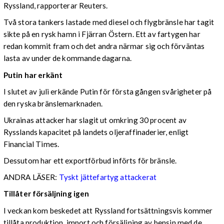
Ryssland, rapporterar Reuters.
Två stora tankers lastade med diesel och flygbränsle har tagit
sikte på en rysk hamn i Fjärran Östern. Ett av fartygen har
redan kommit fram och det andra närmar sig och förväntas
lasta av under de kommande dagarna.
Putin har erkänt
I slutet av juli erkände Putin för första gången svårigheter på
den ryska bränslemarknaden.
Ukrainas attacker har slagit ut omkring 30 procent av
Rysslands kapacitet på landets oljeraffinaderier, enligt
Financial Times.
Dessutom har ett exportförbud införts för bränsle.
ANDRA LÄSER:
Tyskt jättefartyg attackerat
Tillåter försäljning igen
I veckan kom beskedet att Ryssland fortsättningsvis kommer
tillåta produktion, import och försäljning av bensin med de