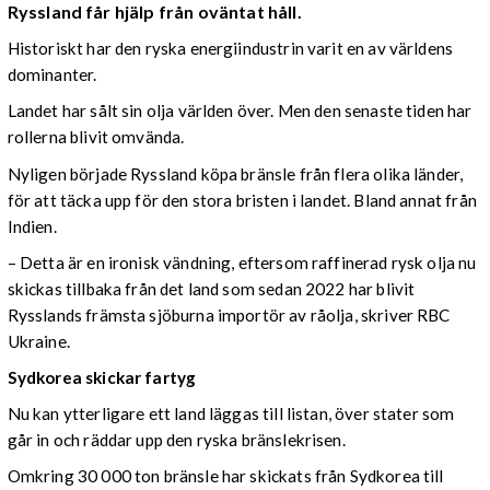
Ryssland får hjälp från oväntat håll.
Historiskt har den ryska energiindustrin varit en av världens
dominanter.
Landet har sålt sin olja världen över. Men den senaste tiden har
rollerna blivit omvända.
Nyligen började Ryssland köpa bränsle från flera olika länder,
för att täcka upp för den stora bristen i landet. Bland annat från
Indien.
– Detta är en ironisk vändning, eftersom raffinerad rysk olja nu
skickas tillbaka från det land som sedan 2022 har blivit
Rysslands främsta sjöburna importör av råolja, skriver RBC
Ukraine.
Sydkorea skickar fartyg
Nu kan ytterligare ett land läggas till listan, över stater som
går in och räddar upp den ryska bränslekrisen.
Omkring 30 000 ton bränsle har skickats från Sydkorea till