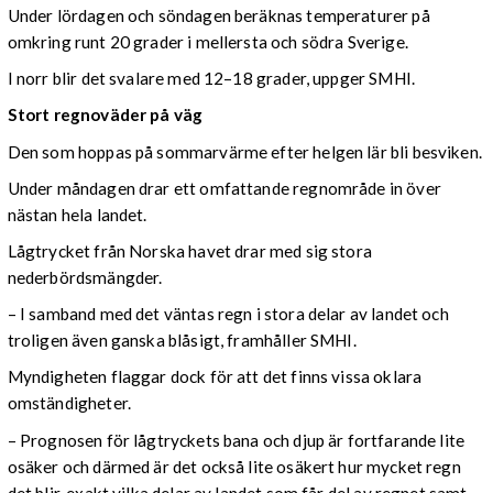
Under lördagen och söndagen beräknas temperaturer på
omkring runt 20 grader i mellersta och södra Sverige.
I norr blir det svalare med 12–18 grader, uppger SMHI.
Stort regnoväder på väg
Den som hoppas på sommarvärme efter helgen lär bli besviken.
Under måndagen drar ett omfattande regnområde in över
nästan hela landet.
Lågtrycket från Norska havet drar med sig stora
nederbördsmängder.
– I samband med det väntas regn i stora delar av landet och
troligen även ganska blåsigt, framhåller SMHI.
Myndigheten flaggar dock för att det finns vissa oklara
omständigheter.
– Prognosen för lågtryckets bana och djup är fortfarande lite
osäker och därmed är det också lite osäkert hur mycket regn
det blir, exakt vilka delar av landet som får del av regnet samt