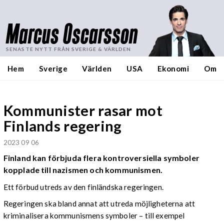
Marcus Oscarsson
SENASTE NYTT FRÅN SVERIGE & VÄRLDEN
Hem
Sverige
Världen
USA
Ekonomi
Om
Kommunister rasar mot
Finlands regering
2023 09 06
Finland kan förbjuda flera kontroversiella symboler
kopplade till nazismen och kommunismen.
Ett förbud utreds av den finländska regeringen.
Regeringen ska bland annat att utreda möjligheterna att
kriminalisera kommunismens symboler – till exempel