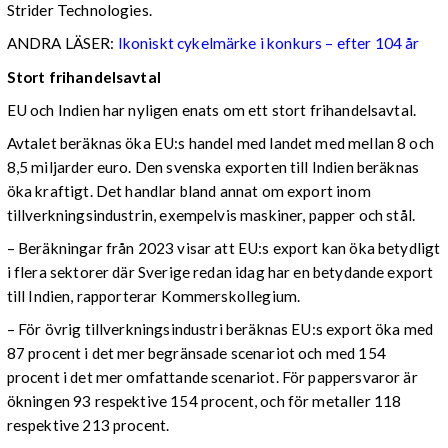
Strider Technologies.
ANDRA LÄSER:
Ikoniskt cykelmärke i konkurs – efter 104 år
Stort frihandelsavtal
EU och Indien har nyligen enats om ett stort frihandelsavtal.
Avtalet beräknas öka EU:s handel med landet med mellan 8 och
8,5 miljarder euro. Den svenska exporten till Indien beräknas
öka kraftigt. Det handlar bland annat om export inom
tillverkningsindustrin, exempelvis maskiner, papper och stål.
– Beräkningar från 2023 visar att EU:s export kan öka betydligt
i flera sektorer där Sverige redan idag har en betydande export
till Indien, rapporterar Kommerskollegium.
– För övrig tillverkningsindustri beräknas EU:s export öka med
87 procent i det mer begränsade scenariot och med 154
procent i det mer omfattande scenariot. För pappersvaror är
ökningen 93 respektive 154 procent, och för metaller 118
respektive 213 procent.