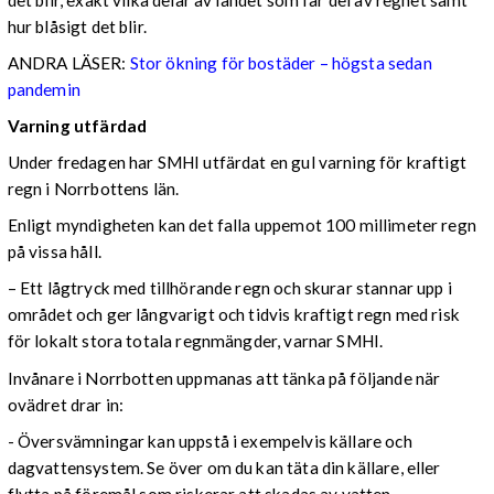
hur blåsigt det blir.
ANDRA LÄSER:
Stor ökning för bostäder – högsta sedan
pandemin
Varning utfärdad
Under fredagen har SMHI utfärdat en gul varning för kraftigt
regn i Norrbottens län.
Enligt myndigheten kan det falla uppemot 100 millimeter regn
på vissa håll.
– Ett lågtryck med tillhörande regn och skurar stannar upp i
området och ger långvarigt och tidvis kraftigt regn med risk
för lokalt stora totala regnmängder, varnar SMHI.
Invånare i Norrbotten uppmanas att tänka på följande när
ovädret drar in:
- Översvämningar kan uppstå i exempelvis källare och
dagvattensystem. Se över om du kan täta din källare, eller
flytta på föremål som riskerar att skadas av vatten.