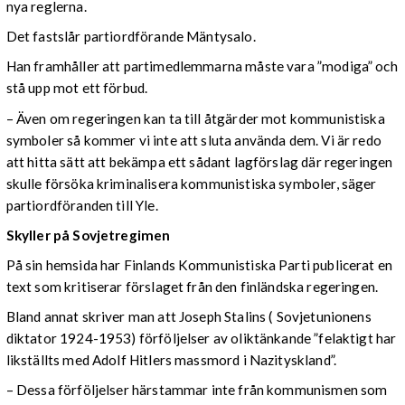
nya reglerna.
Det fastslår partiordförande Mäntysalo.
Han framhåller att partimedlemmarna måste vara ”modiga” och
stå upp mot ett förbud.
– Även om regeringen kan ta till åtgärder mot kommunistiska
symboler så kommer vi inte att sluta använda dem. Vi är redo
att hitta sätt att bekämpa ett sådant lagförslag där regeringen
skulle försöka kriminalisera kommunistiska symboler, säger
partiordföranden till Yle.
Skyller på Sovjetregimen
På sin hemsida har Finlands Kommunistiska Parti publicerat en
text som kritiserar förslaget från den finländska regeringen.
Bland annat skriver man att Joseph Stalins ( Sovjetunionens
diktator 1924-1953) förföljelser av oliktänkande ”felaktigt har
likställts med Adolf Hitlers massmord i Nazityskland”.
– Dessa förföljelser härstammar inte från kommunismen som