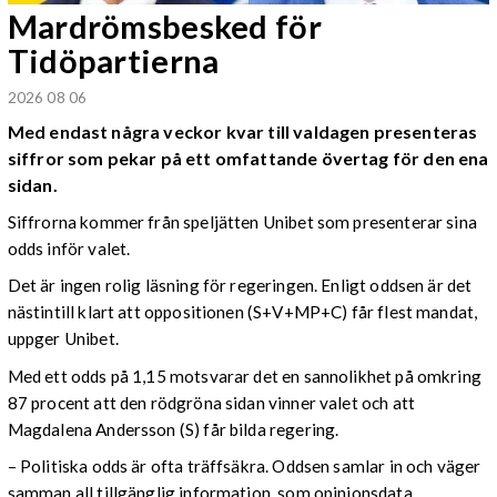
Mardrömsbesked för
Tidöpartierna
2026 08 06
Med endast några veckor kvar till valdagen presenteras
siffror som pekar på ett omfattande övertag för den ena
sidan.
Siffrorna kommer från speljätten Unibet som presenterar sina
odds inför valet.
Det är ingen rolig läsning för regeringen. Enligt oddsen är det
nästintill klart att oppositionen (S+V+MP+C) får flest mandat,
uppger Unibet.
Med ett odds på 1,15 motsvarar det en sannolikhet på omkring
87 procent att den rödgröna sidan vinner valet och att
Magdalena Andersson (S) får bilda regering.
– Politiska odds är ofta träffsäkra. Oddsen samlar in och väger
samman all tillgänglig information, som opinionsdata,