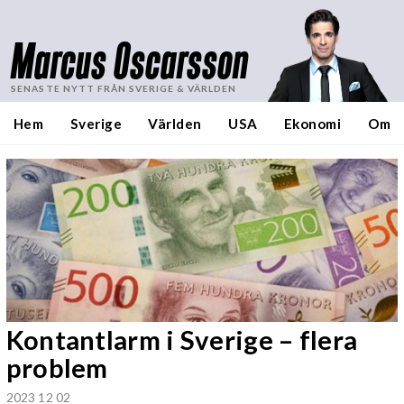
Marcus Oscarsson
SENASTE NYTT FRÅN SVERIGE & VÄRLDEN
Hem
Sverige
Världen
USA
Ekonomi
Om
Kontantlarm i Sverige – flera
problem
2023 12 02