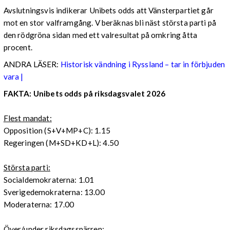
Avslutningsvis indikerar Unibets odds att Vänsterpartiet går
mot en stor valframgång. V beräknas bli näst största parti på
den rödgröna sidan med ett valresultat på omkring åtta
procent.
ANDRA LÄSER:
Historisk vändning i Ryssland – tar in förbjuden
vara |
FAKTA: Unibets odds på riksdagsvalet 2026
Flest mandat:
Opposition (S+V+MP+C): 1.15
Regeringen (M+SD+KD+L): 4.50
Största parti:
Socialdemokraterna: 1.01
Sverigedemokraterna: 13.00
Moderaterna: 17.00
Över/under riksdagsspärren: