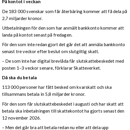
På kontot i veckan
De 183 000 svenskar som får återbäring kommer att få dela på
2,7 miljarder kronor.
Utbetalningen för den som har anmält bankkonto kommer att
landa på kontot senast på fredagen.
För den som inte redan gjort det går det att anmäla bankkonto
senast tre veckor efter beslut om slutgiltig skatt.
– De som inte har digital brevlåda får slutskattebeskedet med
posten 1–3 veckor senare, förklarar Skatteverket.
Då ska du betala
113 000 personer har fått besked om kvarskatt och ska
tillsammans betala in 5,8 miljarder kronor.
För den som får slutskattebeskedet i augusti och har skatt att
betala ska inbetalningen till skattekontot ha gjorts senast den
12 november 2026.
– Men det går bra att betala redan nu eller att dela upp