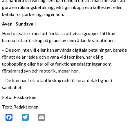
att hantera sin vardag. Det kan handla om att man får svårt att
göra en räkningsbetalning, viktiga inköp, resa kollektivt eller
betala för parkering. säger hon.
Även i Sundsvall
Hon fortsätter med att förklara att vissa grupper lätt kan
hamna i utanförskap på grund av den rådande situationen.
– De som inte vill eller kan använda digitala betalningar, kanske
för att de är rädda och ovana vid tekniken, har dålig
uppkoppling eller har olika funktionsnedsättningar som
försämrad syn och motorik, menar hon.
– De hamnar i ett utanförskap och förlorar delaktighet i
samhället.
Foto: Riksbanken
Text: Redaktionen
Facebook
Twitter
Email