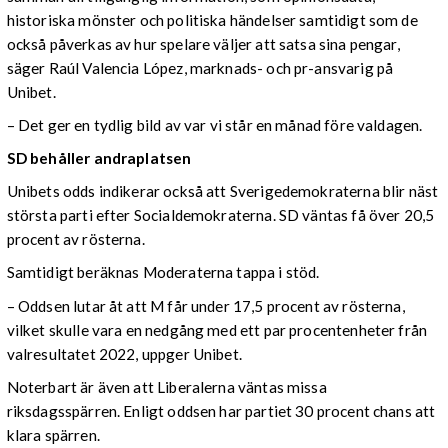
historiska mönster och politiska händelser samtidigt som de
också påverkas av hur spelare väljer att satsa sina pengar,
säger Raúl Valencia López, marknads- och pr-ansvarig på
Unibet.
– Det ger en tydlig bild av var vi står en månad före valdagen.
SD behåller andraplatsen
Unibets odds indikerar också att Sverigedemokraterna blir näst
största parti efter Socialdemokraterna. SD väntas få över 20,5
procent av rösterna.
Samtidigt beräknas Moderaterna tappa i stöd.
– Oddsen lutar åt att M får under 17,5 procent av rösterna,
vilket skulle vara en nedgång med ett par procentenheter från
valresultatet 2022, uppger Unibet.
Noterbart är även att Liberalerna väntas missa
riksdagsspärren. Enligt oddsen har partiet 30 procent chans att
klara spärren.