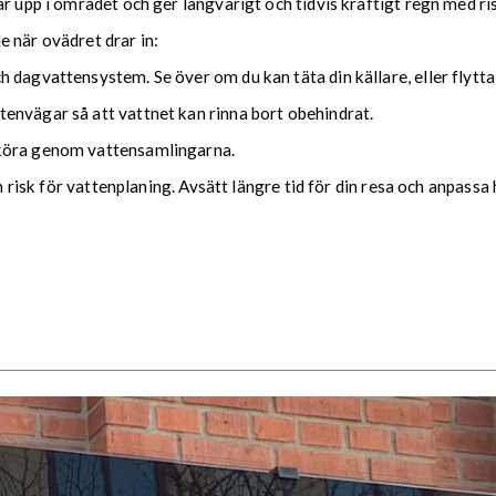
ar upp i området och ger långvarigt och tidvis kraftigt regn med r
nde när ovädret drar in:
 dagvattensystem. Se över om du kan täta din källare, eller flytta
envägar så att vattnet kan rinna bort obehindrat.
 köra genom vattensamlingarna.
ch risk för vattenplaning. Avsätt längre tid för din resa och anpassa