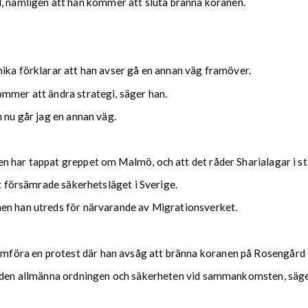
nämligen att han kommer att sluta bränna koranen.
mika förklarar att han avser gå en annan väg framöver.
ommer att ändra strategi, säger han.
n nu går jag en annan väg.
n har tappat greppet om Malmö, och att det råder Sharialagar i st
et försämrade säkerhetsläget i Sverige.
men han utreds för närvarande av Migrationsverket.
föra en protest där han avsåg att bränna koranen på Rosengård
a den allmänna ordningen och säkerheten vid sammankomsten, säger