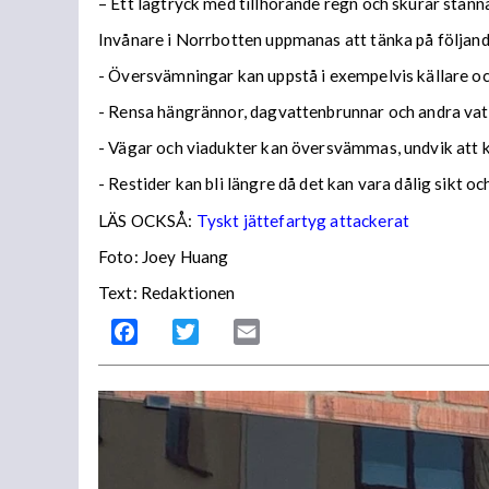
– Ett lågtryck med tillhörande regn och skurar stann
Invånare i Norrbotten uppmanas att tänka på följa
- Översvämningar kan uppstå i exempelvis källare och
- Rensa hängrännor, dagvattenbrunnar och andra vatt
- Vägar och viadukter kan översvämmas, undvik att
- Restider kan bli längre då det kan vara dålig sikt o
LÄS OCKSÅ:
Tyskt jättefartyg attackerat
Foto: Joey Huang
Text: Redaktionen
Facebook
Twitter
Email