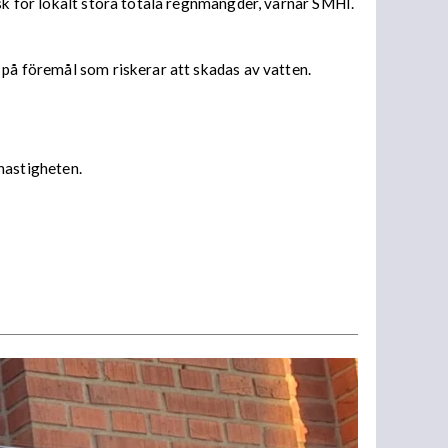
isk för lokalt stora totala regnmängder, varnar SMHI.
 på föremål som riskerar att skadas av vatten.
 hastigheten.