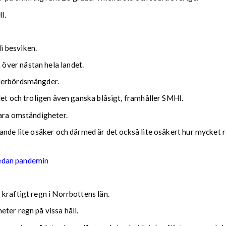
I.
i besviken.
över nästan hela landet.
ederbördsmängder.
det och troligen även ganska blåsigt, framhåller SMHI.
lara omständigheter.
nde lite osäker och därmed är det också lite osäkert hur mycket reg
sedan pandemin
kraftigt regn i Norrbottens län.
ter regn på vissa håll.