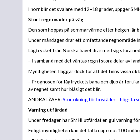
I norr blir det svalare med 12–18 grader, uppger SMH
Stort regnoväder på väg
Den som hoppas på sommarvärme efter helgen lär bl
Under måndagen drar ett omfattande regnområde in 
Lågtrycket från Norska havet drar med sig stora n
– I samband med det väntas regn i stora delar av lan
Myndigheten flaggar dock för att det finns vissa ok
– Prognosen för lågtryckets bana och djup är fortfara
av regnet samt hur blåsigt det blir.
ANDRA LÄSER:
Stor ökning för bostäder – högsta 
Varning utfärdad
Under fredagen har SMHI utfärdat en gul varning för 
Enligt myndigheten kan det falla uppemot 100 millime