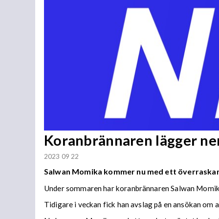
Koranbrännaren lägger ne
2023 09 22
Salwan Momika kommer nu med ett överraska
Under sommaren har koranbrännaren Salwan Momika 
Tidigare i veckan fick han avslag på en ansökan om