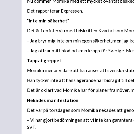
Nu kommer Momika med ett mycket oväntat besked, 
Det rapporterar Expressen.
“Inte min säkerhet”
Det är i en intervju med tidskriften Kvartal som Mo
– Jag bryr mig inte om min egen säkerhet, men jag k
– Jag offrar mitt blod och min kropp för Sverige. Me
Tappat greppet
Momika menar vidare att han anser att svenska state
Han tycker inte att hans agerande har bidragit till d
Det är oklart vad Momika har för planer framöver, 
Nekades manifestation
Det var på torsdagen som Momika nekades att genom
– Vi har gjort bedömningen att vi inte kan garanter
SVT.