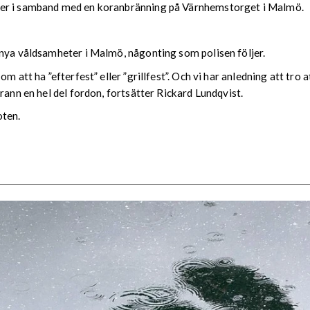
ter i samband med en koranbränning på Värnhemstorget i Malmö.
 nya våldsamheter i Malmö, någonting som polisen följer.
m att ha ”efterfest” eller ”grillfest”. Och vi har anledning att tro 
rann en hel del fordon, fortsätter Rickard Lundqvist.
oten.