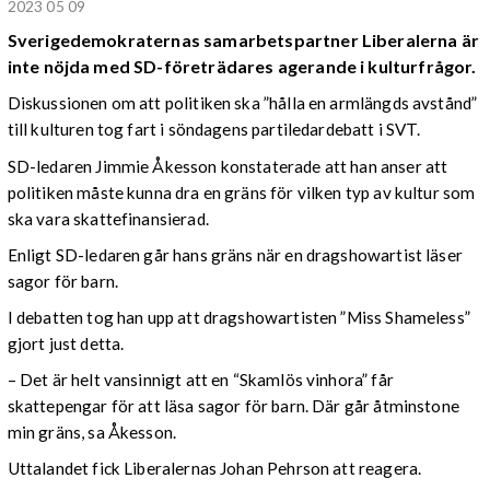
2023 05 09
Sverigedemokraternas samarbetspartner
Liberalerna
är
inte nöjda med SD-företrädares agerande i kulturfrågor.
Diskussionen om att politiken ska ”hålla en armlängds avstånd”
till kulturen tog fart i söndagens partiledardebatt i SVT.
SD-ledaren Jimmie Åkesson konstaterade att han anser att
politiken måste kunna dra en gräns för vilken typ av kultur som
ska vara skattefinansierad.
Enligt SD-ledaren går hans gräns när en dragshowartist läser
sagor för barn.
I debatten tog han upp att dragshowartisten ”Miss Shameless”
gjort just detta.
– Det är helt vansinnigt att en “Skamlös vinhora” får
skattepengar för att läsa sagor för barn. Där går åtminstone
min gräns, sa Åkesson.
Uttalandet fick Liberalernas Johan Pehrson att reagera.