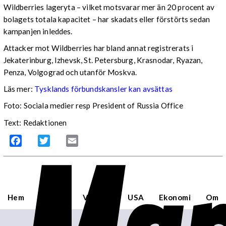
Wildberries lageryta – vilket motsvarar mer än 20 procent av
bolagets totala kapacitet – har skadats eller förstörts sedan
kampanjen inleddes.
Attacker mot Wildberries har bland annat registrerats i
Jekaterinburg, Izhevsk, St. Petersburg, Krasnodar, Ryazan,
Penza, Volgograd och utanför Moskva.
Läs mer:
Tysklands förbundskansler kan avsättas
Foto:
Sociala medier resp President of Russia Office
Text: Redaktionen
Facebook
Twitter
Email
Hem
Sverige
Världen
USA
Ekonomi
Om