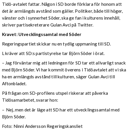
Tidö-avtalet fattar. Någon i SD borde förklara för honom att
det är armlängds avstånd som gäller. Politiker, både till höger,
vänster och i synnerhet Söder, ska ge fan i kulturens innehåll,
skriver partisekreterare Gulan Avci på Twitter.
Kravet: Utvecklingssamtal med Söder
Regeringspartiet skickar nu en tydlig uppmaning till SD.
L kräver att SD:s partistyrelse tar Björn Söder i örat.
– Jag förväntar mig att ledningen för SD tar ett allvarligt snack
med Björn Söder. Vi har kommit överens i Tidöavtalet att vi ska
ha en armlängds avstånd till kulturen, säger Gulan Avci till
Aftonbladet.
På frågan om SD-profilens utspel riskerar att påverka
Tidösamarbetet, svarar hon:
– Nej, men det är läge att SD har ett utvecklingssamtal med
Björn Söder.
Foto: Ninni Andersson Regeringskansliet