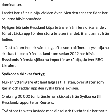
dominanter.
Landet har sålt sin olja världen över. Men den senaste tiden har
rollerna blivit omvända.
Nyligen började Ryssland köpa bränsle från flera olika länder,
för att täcka upp för den stora bristen i landet. Bland annat från
Indien.
– Detta är en ironisk vändning, eftersom raffinerad rysk olja nu
skickas tillbaka från det land som sedan 2022 har blivit
Rysslands främsta sjöburna importör av råolja, skriver RBC
Ukraine.
Sydkorea skickar fartyg
Nu kan ytterligare ett land läggas till listan, över stater som
går in och räddar upp den ryska bränslekrisen.
Omkring 30 000 ton bränsle har skickats från Sydkorea till
Ryssland, rapporterar Reuters.
Två stora tankers lastade med diesel och flygbränsle har tagit