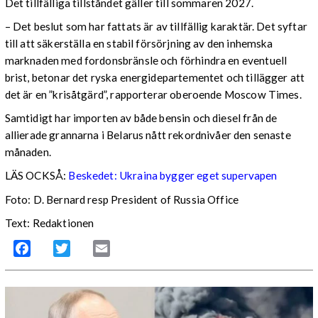
Det tillfälliga tillståndet gäller till sommaren 2027.
– Det beslut som har fattats är av tillfällig karaktär. Det syftar
till att säkerställa en stabil försörjning av den inhemska
marknaden med fordonsbränsle och förhindra en eventuell
brist, betonar det ryska energidepartementet och tillägger att
det är en ”krisåtgärd”, rapporterar oberoende Moscow Times.
Samtidigt har importen av både bensin och diesel från de
allierade grannarna i Belarus nått rekordnivåer den senaste
månaden.
LÄS OCKSÅ:
Beskedet: Ukraina bygger eget supervapen
Foto: D. Bernard resp President of Russia Office
Text: Redaktionen
Facebook
Twitter
Email