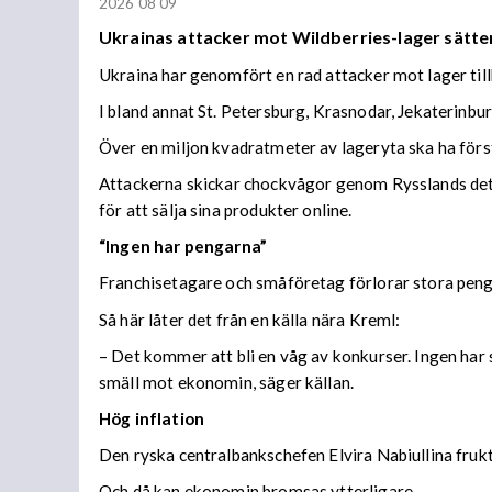
2026 08 09
Ukrainas attacker mot Wildberries-lager sätter
Ukraina har genomfört en rad attacker mot lager til
I bland annat St. Petersburg, Krasnodar, Jekaterinb
Över en miljon kvadratmeter av lageryta ska ha förs
Attackerna skickar chockvågor genom Rysslands detal
för att sälja sina produkter online.
“Ingen har pengarna”
Franchisetagare och småföretag förlorar stora peng
Så här låter det från en källa nära Kreml:
– Det kommer att bli en våg av konkurser. Ingen har s
smäll mot ekonomin, säger källan.
Hög inflation
Den ryska centralbankschefen Elvira Nabiullina frukta
Och då kan ekonomin bromsas ytterligare.