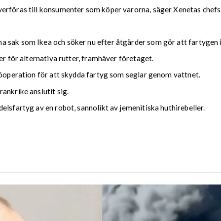
erföras till konsumenter som köper varorna, säger Xenetas chefsan
 sak som Ikea och söker nu efter åtgärder som gör att fartygen 
er för alternativa rutter, framhäver företaget.
sjöoperation för att skydda fartyg som seglar genom vattnet.
ankrike anslutit sig.
elsfartyg av en robot, sannolikt av jemenitiska huthirebeller.