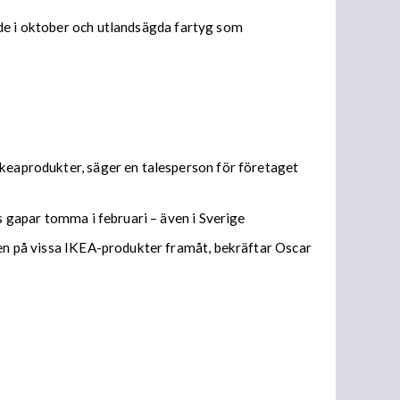
de i oktober och u
tlandsägda fartyg som
Ikeaprodukter, säger en talesperson för företaget
s gapar tomma i februari – även i Sverige
eten på vissa IKEA-produkter framåt, bekräftar Oscar