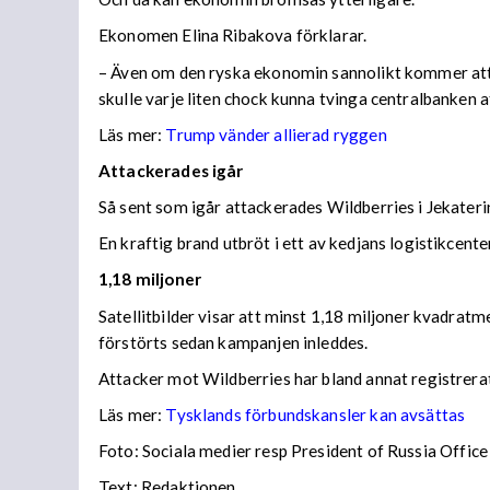
Ekonomen Elina Ribakova förklarar.
– Även om den ryska ekonomin sannolikt kommer att vis
skulle varje liten chock kunna tvinga centralbanken 
Läs mer:
Trump vänder allierad ryggen
Attackerades igår
Så sent som igår attackerades Wildberries i Jekateri
En kraftig brand utbröt i ett av kedjans logistikce
1,18 miljoner
Satellitbilder visar att minst 1,18 miljoner kvadratm
förstörts sedan kampanjen inleddes.
Attacker mot Wildberries har bland annat registrera
Läs mer:
Tysklands förbundskansler kan avsättas
Foto:
Sociala medier resp President of Russia Office
Text: Redaktionen