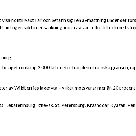
a nolltillväxt i år, och befann sig i en avmattning under det förs
att antingen sakta ner sänkningarna avsevärt eller till och med sto
nburg.
nter beläget omkring 2 000 kilometer från den ukrainska gränsen, 
eter av Wildberries lageryta – vilket motsvarar mer än 20 procent 
ts i Jekaterinburg, Izhevsk, St. Petersburg, Krasnodar, Ryazan, P