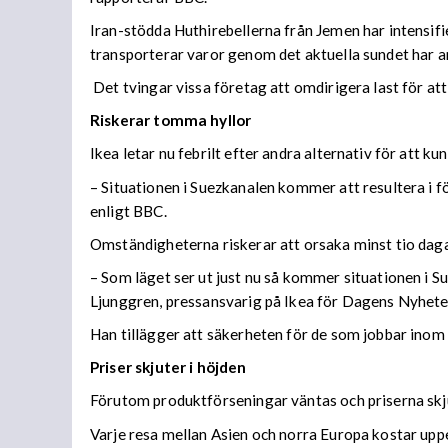
Iran-stödda Huthirebellerna från Jemen har intensifi
transporterar varor genom det aktuella sundet har an
Det tvingar vissa företag att omdirigera last för att
Riskerar tomma hyllor
Ikea letar nu febrilt efter andra alternativ för att 
– Situationen i Suezkanalen kommer att resultera i f
enligt BBC.
Omständigheterna riskerar att orsaka minst tio dagars
– Som läget ser ut just nu så kommer situationen i S
Ljunggren, pressansvarig på Ikea för Dagens Nyhete
Han tillägger att säkerheten för de som jobbar inom 
Priser skjuter i höjden
Förutom produktförseningar väntas och priserna skju
Varje resa mellan Asien och norra Europa kostar uppe