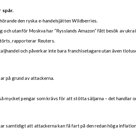
 spår.
lhörande den ryska e-handelsjätten Wildberries.
urg och utanför Moskva har “Rysslands Amazon” fått besök av ukra
törts, rapporterar Reuters.
jhandel och påverkar inte bara franchisetagare utan även tiotus
ar på grund av attackerna.
å mycket pengar som krävs för att stötta säljarna – det handlar om
r samtidigt att attackerna kan få fart på den redan höga inflation