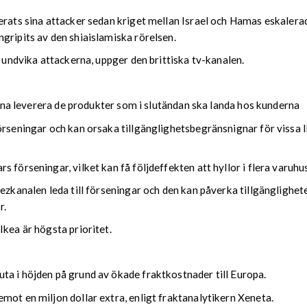
erats sina attacker sedan kriget mellan Israel och Hamas eskalera
gripits av den shiaislamiska rörelsen.
 undvika attackerna, uppger den brittiska tv-kanalen.
kunna leverera de produkter som i slutändan ska landa hos kunderna
örseningar och kan orsaka tillgänglighetsbegränsnignar för vissa 
 förseningar, vilket kan få följdeffekten att hyllor i flera varuhu
uezkanalen leda till förseningar och den kan påverka tillgängligh
r.
Ikea är högsta prioritet.
ta i höjden på grund av ökade fraktkostnader till Europa.
mot en miljon dollar extra, enligt fraktanalytikern Xeneta.