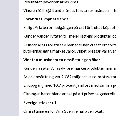
Resultatet påverkar Arlas vinst.
Vinsten föll rejält under årets första sex månader – f
Förändrat köpbeteende
Enligt Arla beror nedgången på ett förändrat köpbe
Kunder vänder ryggen till mejerijättens produkter och
– Under årets första sex månader har vi sett ett forts
butikernas egna märkesvaror, vilket pressar våra v
Vinsten minskar men omsättningen ökar
Kunderna ratar Arlas dyrare märkesprodukter, men m
Arlas omsättning var 7 067 miljoner euro, motsvaran
En uppgång med 10,7 procent jämfört med samma peri
Ökningen beror bland annat på att priserna generellt
Sverige sticker ut
Omsättningen för Arla Sverige har även ökat.