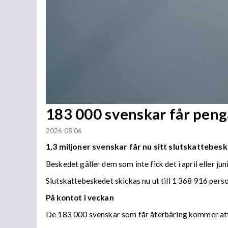
183 000 svenskar får penga
2026 08 06
1,3 miljoner svenskar får nu sitt slutskattebesk
Beskedet gäller dem som inte fick det i april eller juni
Slutskattebeskedet skickas nu ut till 1 368 916 per
På kontot i veckan
De 183 000 svenskar som får återbäring kommer att f