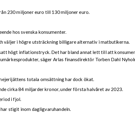
rån 230 miljoner euro till 130 miljoner euro.
teende hos svenska konsumenter.
 väljer i högre utsträckning billigare alternativ i matbutikerna.
att högt inflationstryck. Det har bland annat lett till att konsume
arumärkesprodukter, säger Arlas finansdirektör Torben Dahl Nyho
ejerijättens totala omsättning har dock ökat.
de cirka 84 miljarder kronor, under första halvåret av 2023.
od i fjol.
 har stigit inom dagligvaruhandeln.