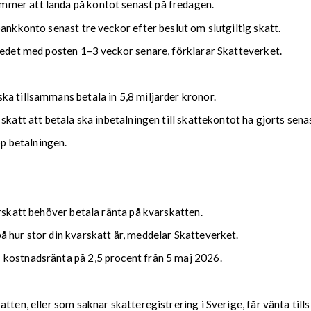
mmer att landa på kontot senast på fredagen.
bankkonto senast tre veckor efter beslut om slutgiltig skatt.
kedet med posten 1–3 veckor senare, förklarar Skatteverket.
ka tillsammans betala in 5,8 miljarder kronor.
 skatt att betala ska inbetalningen till skattekontot ha gjorts se
upp betalningen.
arskatt behöver betala ränta på kvarskatten.
 hur stor din kvarskatt är, meddelar Skatteverket.
 kostnadsränta på 2,5 procent från 5 maj 2026.
tten, eller som saknar skatteregistrering i Sverige, får vänta till