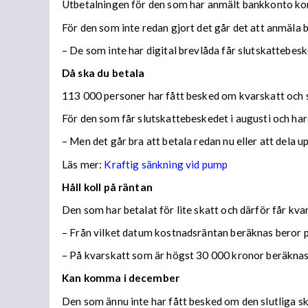
Utbetalningen för den som har anmält bankkonto ko
För den som inte redan gjort det går det att anmäla 
– De som inte har digital brevlåda får slutskattebes
Då ska du betala
113 000 personer har fått besked om kvarskatt och s
För den som får slutskattebeskedet i augusti och har
– Men det går bra att betala redan nu eller att dela 
Läs mer:
Kraftig sänkning vid pump
Håll koll på räntan
Den som har betalat för lite skatt och därför får kv
– Från vilket datum kostnadsräntan beräknas beror på
– På kvarskatt som är högst 30 000 kronor beräknas
Kan komma i december
Den som ännu inte har fått besked om den slutliga ska