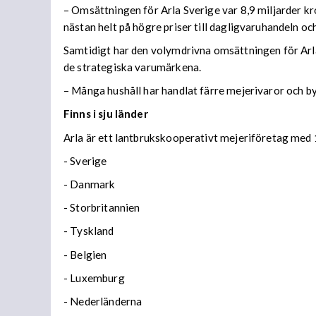
– Omsättningen för Arla Sverige var 8,9 miljarder kro
nästan helt på högre priser till dagligvaruhandeln oc
Samtidigt har den volymdrivna omsättningen för Arl
de strategiska varumärkena.
– Många hushåll har handlat färre mejerivaror och bytt
Finns i sju länder
Arla är ett lantbrukskooperativt mejeriföretag med 
- Sverige
- Danmark
- Storbritannien
- Tyskland
- Belgien
- Luxemburg
- Nederländerna