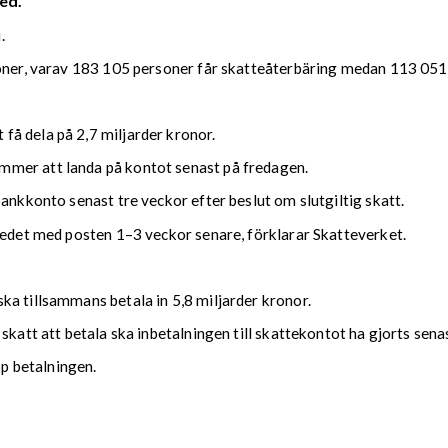
ed.
.
soner, varav 183 105 personer får skatteåterbäring medan 113 051 
å dela på 2,7 miljarder kronor.
mmer att landa på kontot senast på fredagen.
bankkonto senast tre veckor efter beslut om slutgiltig skatt.
kedet med posten 1–3 veckor senare, förklarar Skatteverket.
ka tillsammans betala in 5,8 miljarder kronor.
 skatt att betala ska inbetalningen till skattekontot ha gjorts se
upp betalningen.