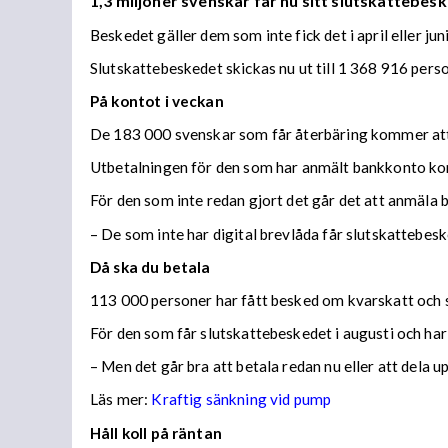
1,3 miljoner svenskar får nu sitt slutskattebesk
Beskedet gäller dem som inte fick det i april eller juni
Slutskattebeskedet skickas nu ut till 1 368 916 per
På kontot i veckan
De 183 000 svenskar som får återbäring kommer att f
Utbetalningen för den som har anmält bankkonto ko
För den som inte redan gjort det går det att anmäla 
– De som inte har digital brevlåda får slutskattebes
Då ska du betala
113 000 personer har fått besked om kvarskatt och s
För den som får slutskattebeskedet i augusti och har
– Men det går bra att betala redan nu eller att dela 
Läs mer:
Kraftig sänkning vid pump
Håll koll på räntan