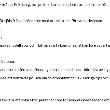
rådet Eriksberg, och polisen har nu inlett en stor sökinsats för a
få hjälp från allmänheten med att hitta den försvunna kvinnan.
.
n.
njacka modell stor och fluffig, svarta kängor samt kan ha en svart 
lmänheten.
nnan kan tänkas befinna sig, eller har sett henne, bör höra av sig 
nas att kontakta polisen via telefonnummer 112. Övriga tips och o
ser för att söka efter personer som försvunnit under sådana omstä