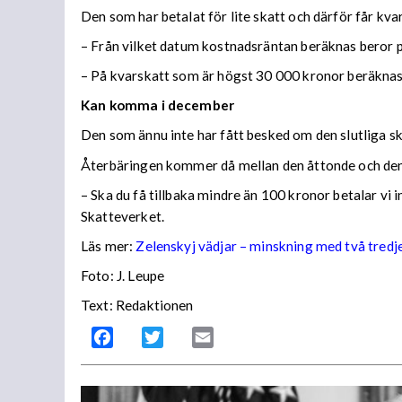
Den som har betalat för lite skatt och därför får kv
– Från vilket datum kostnadsräntan beräknas beror på
– På kvarskatt som är högst 30 000 kronor beräknas
Kan komma i december
Den som ännu inte har fått besked om den slutliga ska
Återbäringen kommer då mellan den åttonde och den
– Ska du få tillbaka mindre än 100 kronor betalar vi
Skatteverket.
Läs mer:
Zelenskyj vädjar – minskning med två tredj
Foto:
J. Leupe
Text: Redaktionen
Facebook
Twitter
Email