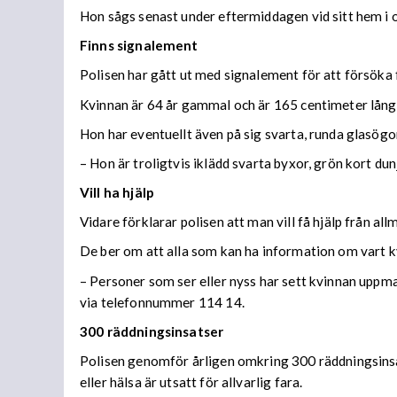
Hon sågs senast under eftermiddagen vid sitt hem i om
Finns signalement
Polisen har gått ut med signalement för att försöka 
Kvinnan är 64 år gammal och är 165 centimeter lång
Hon har eventuellt även på sig svarta, runda glasögo
– Hon är troligtvis iklädd svarta byxor, grön kort du
Vill ha hjälp
Vidare förklarar polisen att man vill få hjälp från al
De ber om att alla som kan ha information om vart kvi
– Personer som ser eller nyss har sett kvinnan uppma
via telefonnummer 114 14.
300 räddningsinsatser
Polisen genomför årligen omkring 300 räddningsinsat
eller hälsa är utsatt för allvarlig fara.