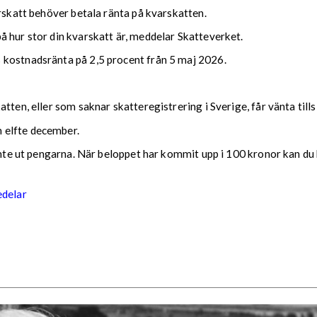
arskatt behöver betala ränta på kvarskatten.
 hur stor din kvarskatt är, meddelar Skatteverket.
 kostnadsränta på 2,5 procent från 5 maj 2026.
tten, eller som saknar skatteregistrering i Sverige, får vänta till
 elfte december.
 inte ut pengarna. När beloppet har kommit upp i 100 kronor kan du 
edelar