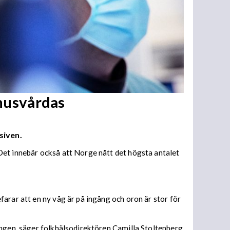
khusvårdas
siven.
Det innebär också att Norge nått det högsta antalet
arar att en ny våg är på ingång och oron är stor för
ingen, säger folkhälsodirektören Camilla Stoltenberg