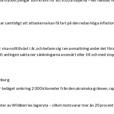
å mycket pengar som krävs för att stötta säljarna – det handlar om
r samtidigt att attackerna kan få fart på den redan höga inflation
a nolltillväxt i år, och befann sig i en avmattning under det förs
att antingen sakta ner sänkningarna avsevärt eller till och med sto
nburg.
nter beläget omkring 2 000 kilometer från den ukrainska gränsen, 
eter av Wildberries lageryta – vilket motsvarar mer än 20 procent 