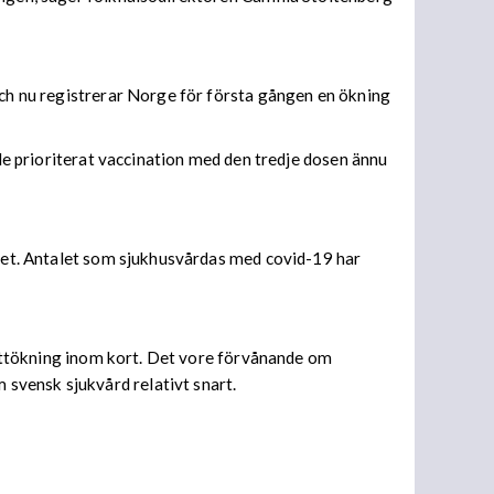
och nu registrerar Norge för första gången en ökning
lle prioriterat vaccination med den tredje dosen ännu
ndet. Antalet som sjukhusvårdas med covid-19 har
smittökning inom kort. Det vore förvånande om
svensk sjukvård relativt snart.