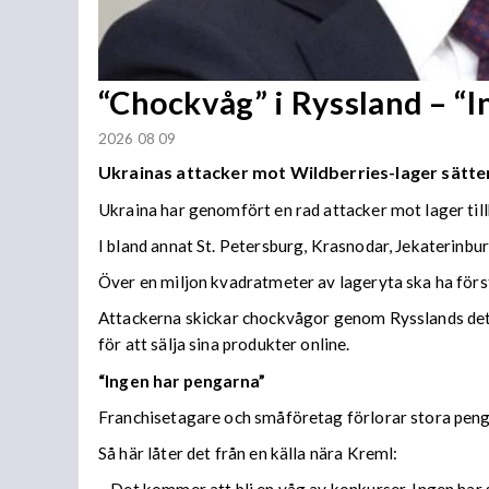
“Chockvåg” i Ryssland – “
2026 08 09
Ukrainas attacker mot Wildberries-lager sätter
Ukraina har genomfört en rad attacker mot lager til
I bland annat St. Petersburg, Krasnodar, Jekaterinb
Över en miljon kvadratmeter av lageryta ska ha förs
Attackerna skickar chockvågor genom Rysslands detal
för att sälja sina produkter online.
“Ingen har pengarna”
Franchisetagare och småföretag förlorar stora peng
Så här låter det från en källa nära Kreml: