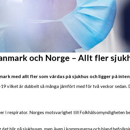
anmark och Norge – Allt fler sju
rk med allt fler som vårdas på sjukhus och ligger på inten
-19 vilket är dubbelt så många jämfört med för två veckor sedan. 
er i respirator. Norges motsvarighet till Folkhälsomyndigheten bef
ng det blir på sjukhusen, men även i kommunerna och bland befolkn