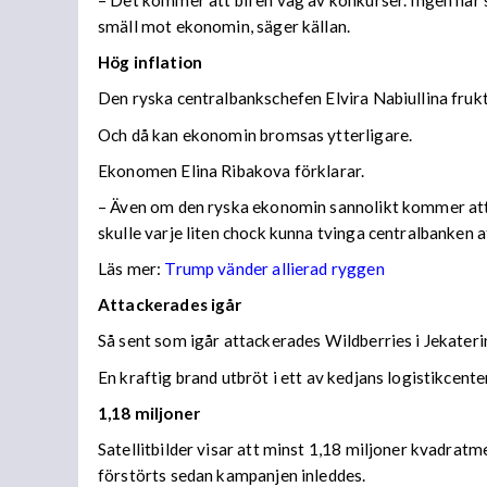
– Det kommer att bli en våg av konkurser. Ingen har s
smäll mot ekonomin, säger källan.
Hög inflation
Den ryska centralbankschefen Elvira Nabiullina frukta
Och då kan ekonomin bromsas ytterligare.
Ekonomen Elina Ribakova förklarar.
– Även om den ryska ekonomin sannolikt kommer att vis
skulle varje liten chock kunna tvinga centralbanken 
Läs mer:
Trump vänder allierad ryggen
Attackerades igår
Så sent som igår attackerades Wildberries i Jekateri
En kraftig brand utbröt i ett av kedjans logistikce
1,18 miljoner
Satellitbilder visar att minst 1,18 miljoner kvadratm
förstörts sedan kampanjen inleddes.