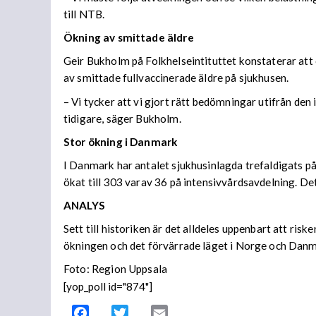
till NTB.
Ökning av smittade äldre
Geir Bukholm på Folkhelseintituttet konstaterar att 
av smittade fullvaccinerade äldre på sjukhusen.
– Vi tycker att vi gjort rätt bedömningar utifrån den
tidigare, säger Bukholm.
Stor ökning i Danmark
I Danmark har antalet sjukhusinlagda trefaldigats på
ökat till 303 varav 36 på intensivvårdsavdelning. De
ANALYS
Sett till historiken är det alldeles uppenbart att ri
ökningen och det förvärrade läget i Norge och Danma
Foto: Region Uppsala
[yop_poll id="874"]
Facebook
Twitter
Email