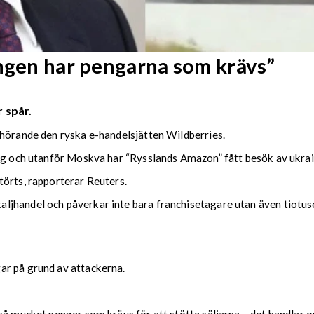
Ingen har pengarna som krävs”
 spår.
lhörande den ryska e-handelsjätten Wildberries.
urg och utanför Moskva har “Rysslands Amazon” fått besök av ukra
törts, rapporterar Reuters.
jhandel och påverkar inte bara franchisetagare utan även tiotus
ar på grund av attackerna.