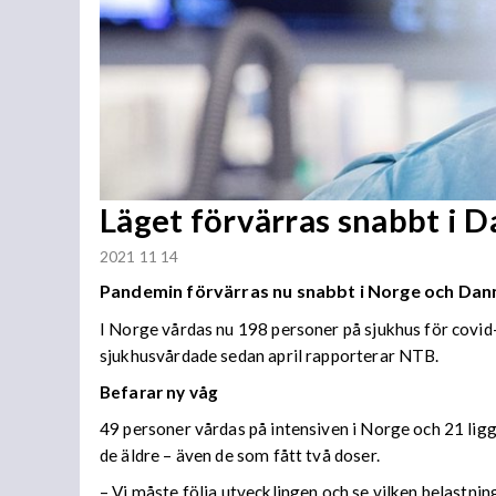
Läget förvärras snabbt i D
2021 11 14
Pandemin förvärras nu snabbt i Norge och Danma
I Norge vårdas nu 198 personer på sjukhus för covid
sjukhusvårdade sedan april rapporterar NTB.
Befarar ny våg
49 personer vårdas på intensiven i Norge och 21 ligg
de äldre – även de som fått två doser.
– Vi måste följa utvecklingen och se vilken belastni