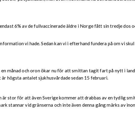
endast 6% av de fullvaccinerade äldre i Norge fått sin tredje dos 
 information vi hade. Sedan kan vi i efterhand fundera på om vi sku
 en månad och oron ökar nu för att smittan tagit fart på nytt i la
t är högsta antalet sjukhusvårdade sedan 15 februari.
sken är stor för att även Sverige kommer att drabbas av en tydlig 
rk stannar vid gränserna och inte även denna gång märks av inom 