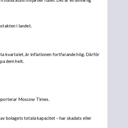
 hundratals miljarder rubel. Det är en allvarlig
stakten i landet.
ta kvartalet, är inflationen fortfarande hög. Därför
ppa dem helt.
rapporterar Moscow Times.
av bolagets totala kapacitet – har skadats eller