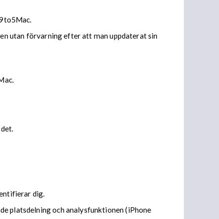
n 9to5Mac.
gen utan förvarning efter att man uppdaterat sin
Mac.
det.
ntifierar dig.
åde platsdelning och analysfunktionen (iPhone