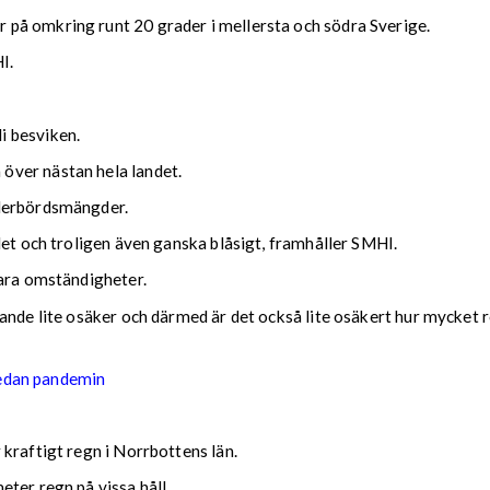
på omkring runt 20 grader i mellersta och södra Sverige.
I.
i besviken.
över nästan hela landet.
ederbördsmängder.
det och troligen även ganska blåsigt, framhåller SMHI.
lara omständigheter.
nde lite osäker och därmed är det också lite osäkert hur mycket reg
sedan pandemin
kraftigt regn i Norrbottens län.
ter regn på vissa håll.