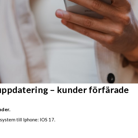
uppdatering – kunder förfärade
nder.
ystem till Iphone: IOS 17.