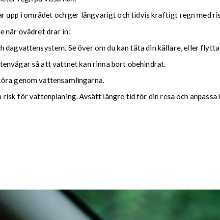
ar upp i området och ger långvarigt och tidvis kraftigt regn med r
nde när ovädret drar in:
 dagvattensystem. Se över om du kan täta din källare, eller flytta
envägar så att vattnet kan rinna bort obehindrat.
 köra genom vattensamlingarna.
ch risk för vattenplaning. Avsätt längre tid för din resa och anpassa