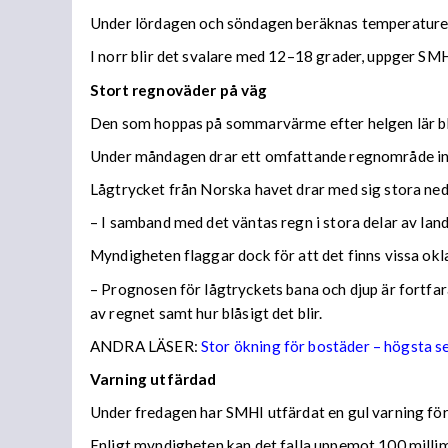
Under lördagen och söndagen beräknas temperaturer 
I norr blir det svalare med 12–18 grader, uppger SMH
Stort regnoväder på väg
Den som hoppas på sommarvärme efter helgen lär bl
Under måndagen drar ett omfattande regnområde in 
Lågtrycket från Norska havet drar med sig stora n
– I samband med det väntas regn i stora delar av lan
Myndigheten flaggar dock för att det finns vissa ok
– Prognosen för lågtryckets bana och djup är fortfara
av regnet samt hur blåsigt det blir.
ANDRA LÄSER:
Stor ökning för bostäder – högsta 
Varning utfärdad
Under fredagen har SMHI utfärdat en gul varning för 
Enligt myndigheten kan det falla uppemot 100 millime