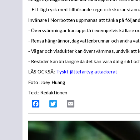
– Ett lågtryck med tillhörande regn och skurar stann
Invånare i Norrbotten uppmanas att tänka på följa
- Översvämningar kan uppstå i exempelvis källare och
- Rensa hängrännor, dagvattenbrunnar och andra vatt
- Vägar och viadukter kan översvämmas, undvik att
- Restider kan bli längre då det kan vara dålig sikt o
LÄS OCKSÅ:
Tyskt jättefartyg attackerat
Foto: Joey Huang
Text: Redaktionen
Facebook
Twitter
Email