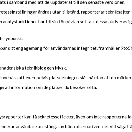
ts i samband med att de uppdaterat till den senaste versionen.
retessinställningar ändras utan tillstånd, rapporterar tekniksajte
analysfunktioner har till sin förtvivlan sett att dessa aktiveras i
etssynpunkt.
epar sitt engagemang för användarnas integritet, framhåller 9to5
anadensiska teknikbloggen Mysk.
innebära att exempelvis platsdelningen slås på utan att du märker 
jerad information om de platser du besöker ofta.
ysrapporter kan få sekretesseffekter, även om inte rapporterna ide
derar användare att stänga av båda alternativen, det vill säga b