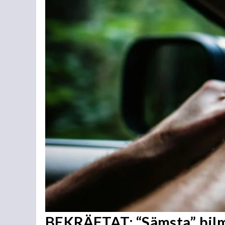
BEKRÄFTAT: “Sämsta” bilmä