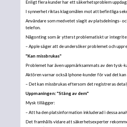
Enligt flera kunder har ett säkerhetsproblem uppdaga
I synnerhet riktas klagomålen mot att befintliga sek
Användare som medvetet slagit av platsdelnings- och 
telefon.
Någonting som är ytterst problematiskt ur integrit
– Apple säger att de undersöker problemet och uppr
"Kan missbrukas"
Problemet har även uppmärksammats av den tysk-k
Aktören varnar också Iphone-kunder för vad det kan 
– Det kan missbrukas eftersom det registreras detal
Uppmaningen: "Stäng av dem"
Mysk tillägger:
– Att ha den platsinformation inkluderad i dessa anal
Det framhålls vidare att säkerhetsexperter rekommen