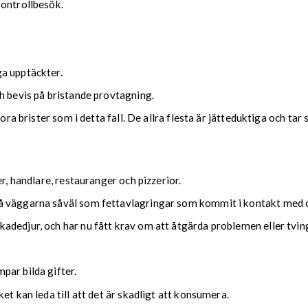
kontrollbesök.
a upptäckter.
h bevis på bristande provtagning.
tora brister som i detta fall. De allra flesta är jätteduktiga och t
r, handlare, restauranger och pizzerior.
å väggarna såväl som fettavlagringar som kommit i kontakt med 
dedjur, och har nu fått krav om att åtgärda problemen eller tving
par bilda gifter.
et kan leda till att det är skadligt att konsumera.