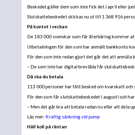
Beskedet gäller dem som inte fick det i april eller juni
Slutskattebeskedet skickas nu ut till 1 368 916 per
På kontot i veckan
De 183 000 svenskar som får återbäring kommer att f
Utbetalningen för den som har anmält bankkonto ko
För den som inte redan gjort det går det att anmäla 
– De som inte har digital brevlåda får slutskattebes
Då ska du betala
113 000 personer har fått besked om kvarskatt och s
För den som får slutskattebeskedet i augusti och har
– Men det går bra att betala redan nu eller att dela 
Läs mer:
Kraftig sänkning vid pump
Håll koll på räntan