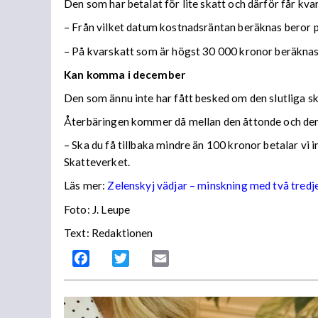
Den som har betalat för lite skatt och därför får kv
– Från vilket datum kostnadsräntan beräknas beror på
– På kvarskatt som är högst 30 000 kronor beräknas
Kan komma i december
Den som ännu inte har fått besked om den slutliga ska
Återbäringen kommer då mellan den åttonde och den
– Ska du få tillbaka mindre än 100 kronor betalar vi
Skatteverket.
Läs mer:
Zelenskyj vädjar – minskning med två tredj
Foto:
J. Leupe
Text: Redaktionen
Facebook
Twitter
Email