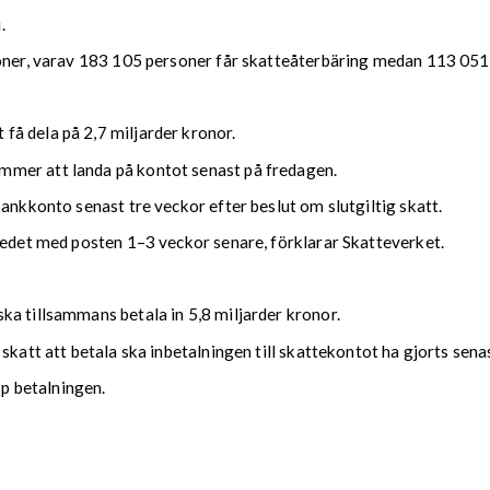
.
soner, varav 183 105 personer får skatteåterbäring medan 113 051 
å dela på 2,7 miljarder kronor.
mmer att landa på kontot senast på fredagen.
bankkonto senast tre veckor efter beslut om slutgiltig skatt.
kedet med posten 1–3 veckor senare, förklarar Skatteverket.
ka tillsammans betala in 5,8 miljarder kronor.
 skatt att betala ska inbetalningen till skattekontot ha gjorts se
upp betalningen.