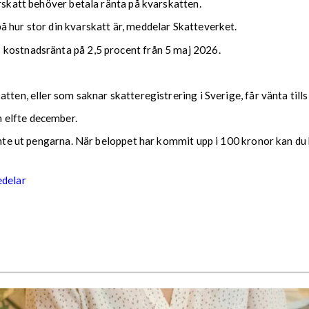
arskatt behöver betala ränta på kvarskatten.
 hur stor din kvarskatt är, meddelar Skatteverket.
 kostnadsränta på 2,5 procent från 5 maj 2026.
tten, eller som saknar skatteregistrering i Sverige, får vänta till
 elfte december.
 inte ut pengarna. När beloppet har kommit upp i 100 kronor kan du 
edelar