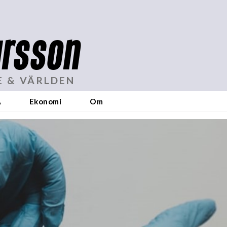
rsson
E & VÄRLDEN
A
Ekonomi
Om