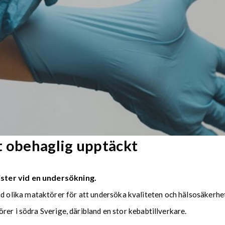
t obehaglig upptäckt
ster vid en undersökning.
olika mataktörer för att undersöka kvaliteten och hälsosäkerhe
rer i södra Sverige, däribland en stor kebabtillverkare.