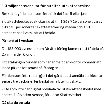
1,3 miljoner svenskar får nu sitt slutskattebesked.
Beskedet gäller dem som inte fick det i april eller juni.
Slutskattebeskedet skickas nu ut till 1 368 916 personer, varav
183 105 personer får skatteåterbäring medan 113 051
personer har kvarskatt att betala.
På kontot i veckan
De 183 000 svenskar som får återbäring kommer att få dela på
2,7 miljarder kronor.
Utbetalningen för den som har anmält bankkonto kommer att
landa på kontot senast på fredagen.
För den som inte redan gjort det går det att anmäla bankkonto
senast tre veckor efter beslut om slutgiltig skatt.
– De som inte har digital brevlåda får slutskattebeskedet med
posten 1–3 veckor senare, förklarar Skatteverket.
Då ska du betala