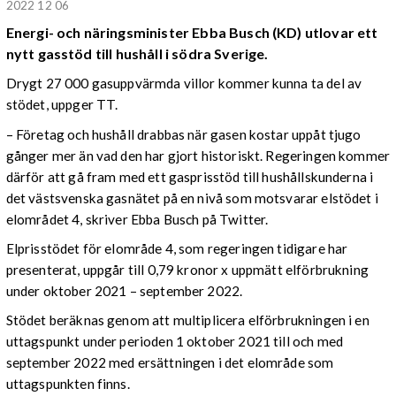
2022 12 06
Energi- och näringsminister Ebba Busch (KD) utlovar ett
nytt gasstöd till hushåll i södra Sverige.
Drygt 27 000 gasuppvärmda villor kommer kunna ta del av
stödet, uppger TT.
– Företag och hushåll drabbas när gasen kostar uppåt tjugo
gånger mer än vad den har gjort historiskt. Regeringen kommer
därför att gå fram med ett gasprisstöd till hushållskunderna i
det västsvenska gasnätet på en nivå som motsvarar elstödet i
elområdet 4, skriver Ebba Busch på Twitter.
Elprisstödet för elområde 4, som regeringen tidigare har
presenterat, uppgår till 0,79 kronor x uppmätt elförbrukning
under oktober 2021 – september 2022.
Stödet beräknas genom att multiplicera elförbrukningen i en
uttagspunkt under perioden 1 oktober 2021 till och med
september 2022 med ersättningen i det elområde som
uttagspunkten finns.