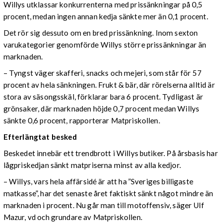
Willys utklassar konkurrenterna med prissänkningar på 0,5
procent, medan ingen annan kedja sänkte mer än 0,1 procent.
Det rör sig dessuto om en bred prissänkning. Inom sexton
varukategorier genomförde Willys större prissänkningar än
marknaden.
– Tyngst väger skafferi, snacks och mejeri, som står för 57
procent av hela sänkningen. Frukt & bär, där rörelserna alltid är
stora av säsongsskäl, förklarar bara 6 procent. Tydligast är
grönsaker, där marknaden höjde 0,7 procent medan Willys
sänkte 0,6 procent, rapporterar Matpriskollen.
Efterlängtat besked
Beskedet innebär ett trendbrott i Willys butiker. På årsbasis har
lågpriskedjan sänkt matpriserna minst av alla kedjor.
– Willys, vars hela affärsidé är att ha ”Sveriges billigaste
matkasse”, har det senaste året faktiskt sänkt något mindre än
marknaden i procent. Nu går man till motoffensiv, säger Ulf
Mazur, vd och grundare av Matpriskollen.