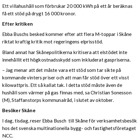
Ett villahushåll som förbrukar 20 000 kWh på ett år beräknas
få ett stöd på drygt 16 000 kronor.
Efter kritiken
Ebba Buschs besked kommer efter att flera M-toppar i Skåne
riktat kraftig kritik mot regeringens elprisstöd.
Bland annat har Skånepolitikerna kritisera att elstödet inte
innehållit ett högkostnadsskydd som inkluderat gaspriserna.
– Jag menar att det måste vara ett stöd som tar sikte på
kommande vinters priser och att man får stöd över ett visst
kilowattpris. Ett så kallat tak. I detta stöd måste även de
hushåll som värmer på gas finnas med, sa Christian Sonesson
(M), Staffanstorps kommunalråd, i slutet av oktober.
Besöker Skåne
I dag, tisdag, reser Ebba Busch till Skåne för verksamhetsbesök
hos det svenska multinationella bygg- och fastighetsföretaget
NCC.