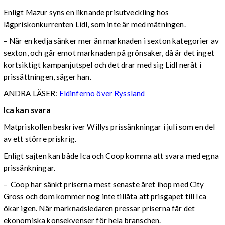
Enligt Mazur syns en liknande prisutveckling hos
lågpriskonkurrenten Lidl, som inte är med mätningen.
– När en kedja sänker mer än marknaden i sexton kategorier av
sexton, och går emot marknaden på grönsaker, då är det inget
kortsiktigt kampanjutspel och det drar med sig Lidl neråt i
prissättningen, säger han.
ANDRA LÄSER:
Eldinferno över Ryssland
Ica kan svara
Matpriskollen beskriver Willys prissänkningar i juli som en del
av ett större priskrig.
Enligt sajten kan både Ica och Coop komma att svara med egna
prissänkningar.
– Coop har sänkt priserna mest senaste året ihop med City
Gross och dom kommer nog inte tillåta att prisgapet till Ica
ökar igen. När marknadsledaren pressar priserna får det
ekonomiska konsekvenser för hela branschen.