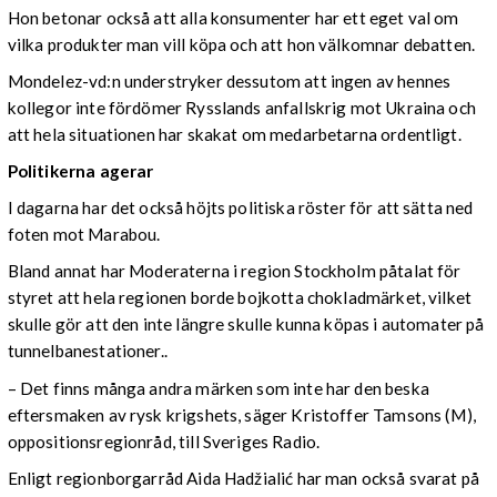
Hon betonar också att alla konsumenter har ett eget val om
vilka produkter man vill köpa och att hon välkomnar debatten.
Mondelez-vd:n understryker dessutom att ingen av hennes
kollegor inte fördömer Rysslands anfallskrig mot Ukraina och
att hela situationen har skakat om medarbetarna ordentligt.
Politikerna agerar
I dagarna har det också höjts politiska röster för att sätta ned
foten mot Marabou.
Bland annat har Moderaterna i region Stockholm påtalat för
styret att hela regionen borde bojkotta chokladmärket, vilket
skulle gör att den inte längre skulle kunna köpas i automater på
tunnelbanestationer..
– Det finns många andra märken som inte har den beska
eftersmaken av rysk krigshets, säger Kristoffer Tamsons (M),
oppositionsregionråd, till Sveriges Radio.
Enligt regionborgarråd Aida
Hadžialić har man också svarat på