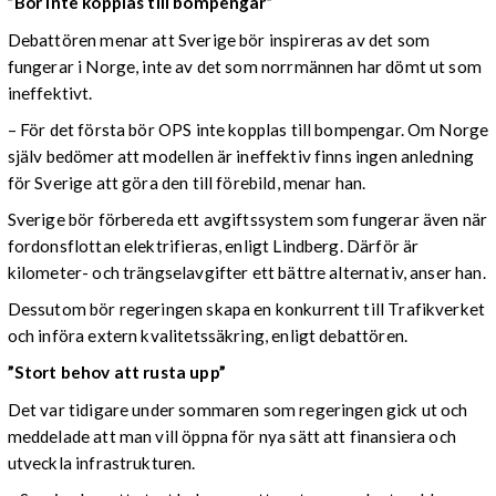
”Bör inte kopplas till bompengar”
Debattören menar att Sverige bör inspireras av det som
fungerar i Norge, inte av det som norrmännen har dömt ut som
ineffektivt.
– För det första bör OPS inte kopplas till bompengar. Om Norge
själv bedömer att modellen är ineffektiv finns ingen anledning
för Sverige att göra den till förebild, menar han.
Sverige bör förbereda ett avgiftssystem som fungerar även när
fordonsflottan elektrifieras, enligt Lindberg. Därför är
kilometer- och trängselavgifter ett bättre alternativ, anser han.
Dessutom bör regeringen skapa en konkurrent till Trafikverket
och införa extern kvalitetssäkring, enligt debattören.
”Stort behov att rusta upp”
Det var tidigare under sommaren som regeringen gick ut och
meddelade att man vill öppna för nya sätt att finansiera och
utveckla infrastrukturen.