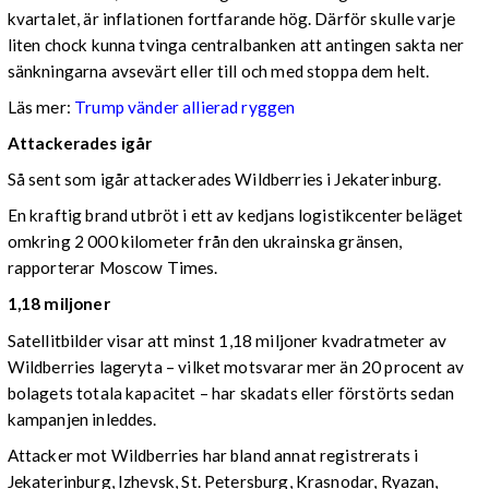
kvartalet, är inflationen fortfarande hög. Därför skulle varje
liten chock kunna tvinga centralbanken att antingen sakta ner
sänkningarna avsevärt eller till och med stoppa dem helt.
Läs mer:
Trump vänder allierad ryggen
Attackerades igår
Så sent som igår attackerades Wildberries i Jekaterinburg.
En kraftig brand utbröt i ett av kedjans logistikcenter beläget
omkring 2 000 kilometer från den ukrainska gränsen,
rapporterar Moscow Times.
1,18 miljoner
Satellitbilder visar att minst 1,18 miljoner kvadratmeter av
Wildberries lageryta – vilket motsvarar mer än 20 procent av
bolagets totala kapacitet – har skadats eller förstörts sedan
kampanjen inleddes.
Attacker mot Wildberries har bland annat registrerats i
Jekaterinburg, Izhevsk, St. Petersburg, Krasnodar, Ryazan,