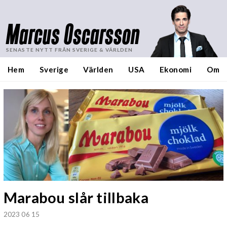
Marcus Oscarsson
SENASTE NYTT FRÅN SVERIGE & VÄRLDEN
Hem
Sverige
Världen
USA
Ekonomi
Om
Marabou slår tillbaka
2023 06 15