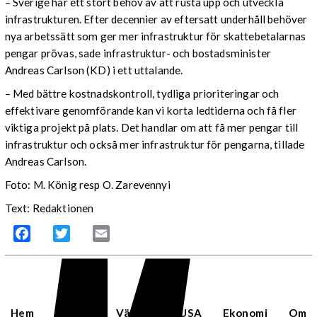
– Sverige har ett stort behov av att rusta upp och utveckla
infrastrukturen. Efter decennier av eftersatt underhåll behöver
nya arbetssätt som ger mer infrastruktur för skattebetalarnas
pengar prövas, sade infrastruktur- och bostadsminister
Andreas Carlson (KD) i ett uttalande.
– Med bättre kostnadskontroll, tydliga prioriteringar och
effektivare genomförande kan vi korta ledtiderna och få fler
viktiga projekt på plats. Det handlar om att få mer pengar till
infrastruktur och också mer infrastruktur för pengarna, tillade
Andreas Carlson.
Foto: M. König resp O. Zarevennyi
Text: Redaktionen
Facebook
Twitter
Email
Hem
Sverige
Världen
USA
Ekonomi
Om