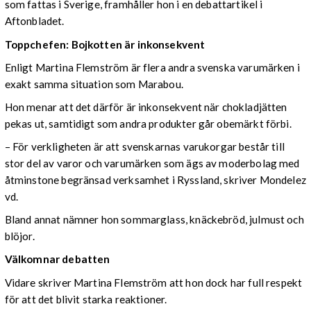
som fattas i Sverige, framhåller hon i en debattartikel i
Aftonbladet.
Toppchefen: Bojkotten är inkonsekvent
Enligt Martina Flemström är flera andra svenska varumärken i
exakt samma situation som Marabou.
Hon menar att det därför är inkonsekvent när chokladjätten
pekas ut, samtidigt som andra produkter går obemärkt förbi.
– För verkligheten är att svenskarnas varukorgar består till
stor del av varor och varumärken som ägs av moderbolag med
åtminstone begränsad verksamhet i Ryssland, skriver Mondelez
vd.
Bland annat nämner hon sommarglass, knäckebröd, julmust och
blöjor.
Välkomnar debatten
Vidare skriver Martina Flemström att hon dock har full respekt
för att det blivit starka reaktioner.