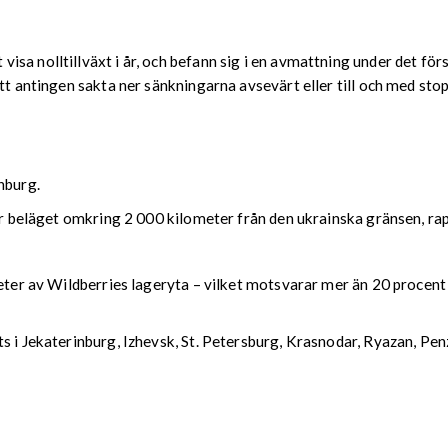
a nolltillväxt i år, och befann sig i en avmattning under det förs
att antingen sakta ner sänkningarna avsevärt eller till och med sto
nburg.
nter beläget omkring 2 000 kilometer från den ukrainska gränsen, 
eter av Wildberries lageryta – vilket motsvarar mer än 20 procent 
ts i Jekaterinburg, Izhevsk, St. Petersburg, Krasnodar, Ryazan, P