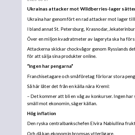
Ukrainas attacker mot Wildberries-lager sätter
Ukraina har genomfört en rad attacker mot lager til
I bland annat St. Petersburg, Krasnodar, Jekaterinb
Över en miljon kvadratmeter av lageryta ska ha förs
Attackerna skickar chockvågor genom Rysslands detal
för att sälja sina produkter online.
“Ingen har pengarna”
Franchisetagare och småföretag förlorar stora peng
Så här låter det från en källa nära Kreml:
– Det kommer att bli en våg av konkurser. Ingen har s
smäll mot ekonomin, säger källan.
Hög inflation
Den ryska centralbankschefen Elvira Nabiullina frukta
Och då kan ekonomin bromsas ytterligare.