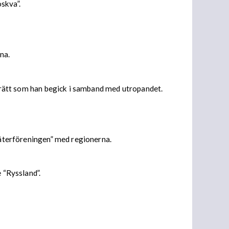
skva”.
na.
ll rätt som han begick i samband med utropandet.
 “återföreningen” med regionerna.
 “Ryssland”.