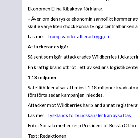
Ekonomen Elina Ribakova förklarar.
– Även om den ryska ekonomin sannolikt kommer att vis
skulle varje liten chock kunna tvinga centralbanken 
Läs mer:
Trump vänder allierad ryggen
Attackerades igår
Så sent som igår attackerades Wildberries i Jekateri
En kraftig brand utbröt i ett av kedjans logistikce
1,18 miljoner
Satellitbilder visar att minst 1,18 miljoner kvadratm
förstörts sedan kampanjen inleddes.
Attacker mot Wildberries har bland annat registrera
Läs mer:
Tysklands förbundskansler kan avsättas
Foto:
Sociala medier resp President of Russia Office
Text: Redaktionen