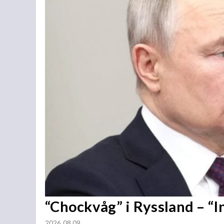
“Chockvåg” i Ryssland – “
2026 08 09