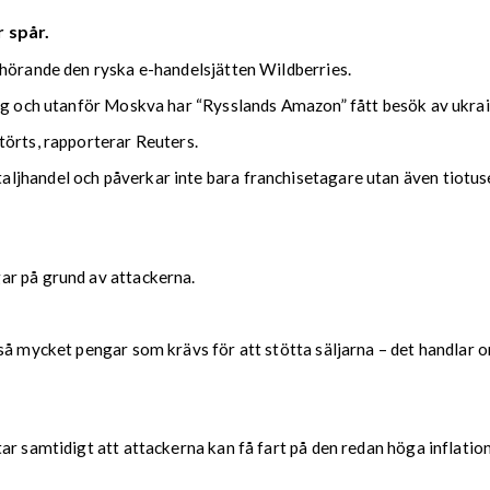
 spår.
lhörande den ryska e-handelsjätten Wildberries.
urg och utanför Moskva har “Rysslands Amazon” fått besök av ukra
törts, rapporterar Reuters.
jhandel och påverkar inte bara franchisetagare utan även tiotus
ar på grund av attackerna.
å mycket pengar som krävs för att stötta säljarna – det handlar om
r samtidigt att attackerna kan få fart på den redan höga inflation