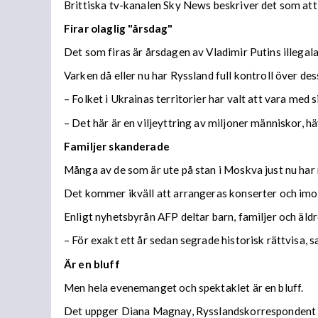
Brittiska tv-kanalen Sky News beskriver det som att 
Firar olaglig "årsdag"
Det som firas är årsdagen av Vladimir Putins illegal
Varken då eller nu har Ryssland full kontroll över de
– Folket i Ukrainas territorier har valt att vara med
– Det här är en viljeyttring av miljoner människor, 
Familjer skanderade
Många av de som är ute på stan i Moskva just nu har rö
Det kommer ikväll att arrangeras konserter och imorg
Enligt nyhetsbyrån AFP deltar barn, familjer och äldre
– För exakt ett år sedan segrade historisk rättvisa, 
Är en bluff
Men hela evenemanget och spektaklet är en bluff.
Det uppger Diana Magnay, Rysslandskorrespondent f