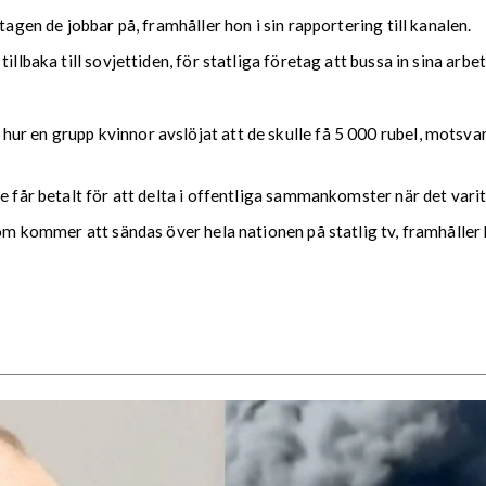
tagen de jobbar på, framhåller hon i sin rapportering till kanalen.
illbaka till sovjettiden, för statliga företag att bussa in sina ar
r en grupp kvinnor avslöjat att de skulle få 5 000 rubel, motsvar
e får betalt för att delta i offentliga sammankomster när det varit 
som kommer att sändas över hela nationen på statlig tv, framhåller