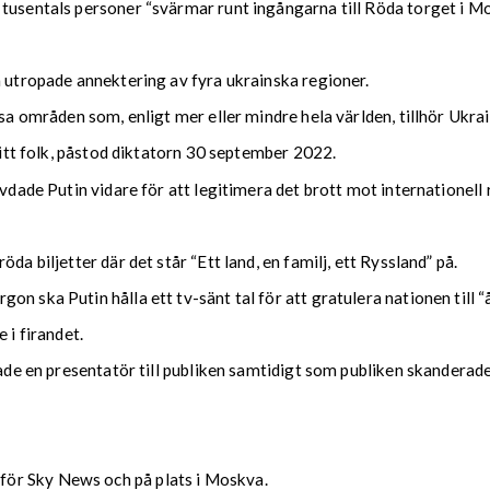
tusentals personer “svärmar runt ingångarna till Röda torget i Mo
a utropade annektering av fyra ukrainska regioner.
ssa områden som, enligt mer eller mindre hela världen, tillhör Ukrai
 sitt folk, påstod diktatorn 30 september 2022.
hävdade Putin vidare för att legitimera det brott mot internatione
da biljetter där det står “Ett land, en familj, ett Ryssland” på.
on ska Putin hålla ett tv-sänt tal för att gratulera nationen till
 i firandet.
sade en presentatör till publiken samtidigt som publiken skanderade
ör Sky News och på plats i Moskva.