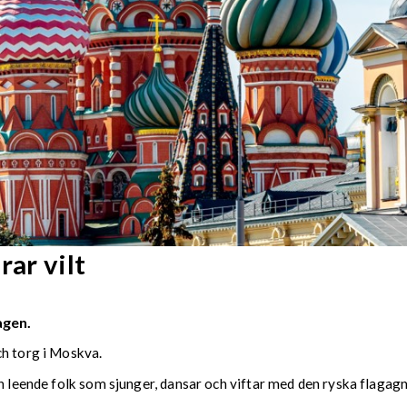
rar vilt
agen.
ch torg i Moskva.
h leende folk som sjunger, dansar och viftar med den ryska flagagn