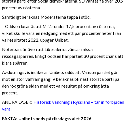
största parti efter Socialdemokraterna. SD väntas få över 20,5
procent av rösterna.
Samtidigt beräknas Moderaterna tappa i stöd.
– Oddsen lutar åt att M får under 17,5 procent av rösterna,
vilket skulle vara en nedgång med ett par procentenheter från
valresultatet 2022, uppger Unibet.
Noterbart är även att Liberalerna väntas missa
riksdagsspärren. Enligt oddsen har partiet 30 procent chans att
klara spärren.
Avslutningsvis indikerar Unibets odds att Vänsterpartiet går
mot en stor valframgång. V beräknas bli näst största parti på
den rödgröna sidan med ett valresultat på omkring åtta
procent.
ANDRA LÄSER:
Historisk vändning i Ryssland – tar in förbjuden
vara |
FAKTA: Unibets odds på riksdagsvalet 2026