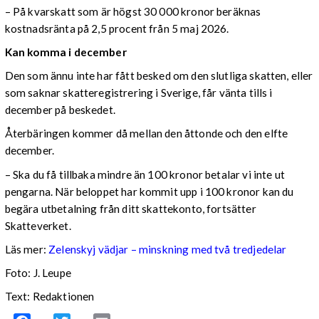
– På kvarskatt som är högst 30 000 kronor beräknas
kostnadsränta på 2,5 procent från 5 maj 2026.
Kan komma i december
Den som ännu inte har fått besked om den slutliga skatten, eller
som saknar skatteregistrering i Sverige, får vänta tills i
december på beskedet.
Återbäringen kommer då mellan den åttonde och den elfte
december.
– Ska du få tillbaka mindre än 100 kronor betalar vi inte ut
pengarna. När beloppet har kommit upp i 100 kronor kan du
begära utbetalning från ditt skattekonto, fortsätter
Skatteverket.
Läs mer:
Zelenskyj vädjar – minskning med två tredjedelar
Foto:
J. Leupe
Text: Redaktionen