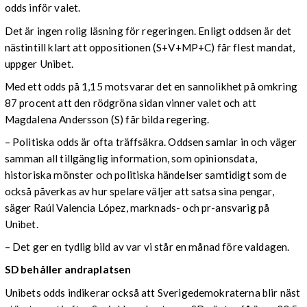
odds inför valet.
Det är ingen rolig läsning för regeringen. Enligt oddsen är det
nästintill klart att oppositionen (S+V+MP+C) får flest mandat,
uppger Unibet.
Med ett odds på 1,15 motsvarar det en sannolikhet på omkring
87 procent att den rödgröna sidan vinner valet och att
Magdalena Andersson (S) får bilda regering.
– Politiska odds är ofta träffsäkra. Oddsen samlar in och väger
samman all tillgänglig information, som opinionsdata,
historiska mönster och politiska händelser samtidigt som de
också påverkas av hur spelare väljer att satsa sina pengar,
säger Raúl Valencia López, marknads- och pr-ansvarig på
Unibet.
– Det ger en tydlig bild av var vi står en månad före valdagen.
SD behåller andraplatsen
Unibets odds indikerar också att Sverigedemokraterna blir näst