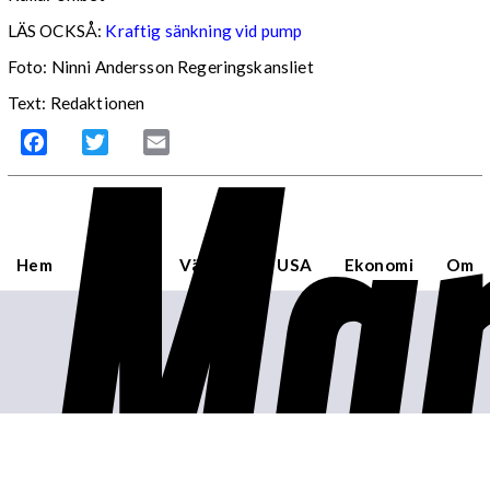
LÄS OCKSÅ:
Kraftig sänkning vid pump
Foto: Ninni Andersson Regeringskansliet
Mar
Text: Redaktionen
Facebook
Twitter
Email
Hem
Sverige
Världen
USA
Ekonomi
Om