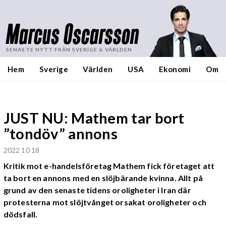
Marcus Oscarsson
SENASTE NYTT FRÅN SVERIGE & VÄRLDEN
Hem
Sverige
Världen
USA
Ekonomi
Om
JUST NU: Mathem tar bort
”tondöv” annons
2022 10 18
Kritik mot e-handelsföretag Mathem fick företaget att
ta bort en annons med en slöjbärande kvinna. Allt på
grund av den senaste tidens oroligheter i Iran där
protesterna mot slöjtvånget orsakat oroligheter och
dödsfall.