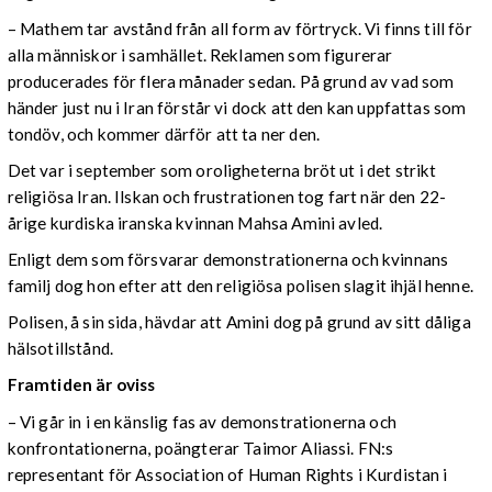
– Mathem tar avstånd från all form av förtryck. Vi finns till för
alla människor i samhället. Reklamen som figurerar
producerades för flera månader sedan. På grund av vad som
händer just nu i Iran förstår vi dock att den kan uppfattas som
tondöv, och kommer därför att ta ner den.
Det var i september som oroligheterna bröt ut i det strikt
religiösa Iran. Ilskan och frustrationen tog fart när den 22-
årige kurdiska iranska kvinnan Mahsa Amini avled.
Enligt dem som försvarar demonstrationerna och kvinnans
familj dog hon efter att den religiösa polisen slagit ihjäl henne.
Polisen, å sin sida, hävdar att Amini dog på grund av sitt dåliga
hälsotillstånd.
Framtiden är oviss
– Vi går in i en känslig fas av demonstrationerna och
konfrontationerna, poängterar Taimor Aliassi. FN:s
representant för Association of Human Rights i Kurdistan i