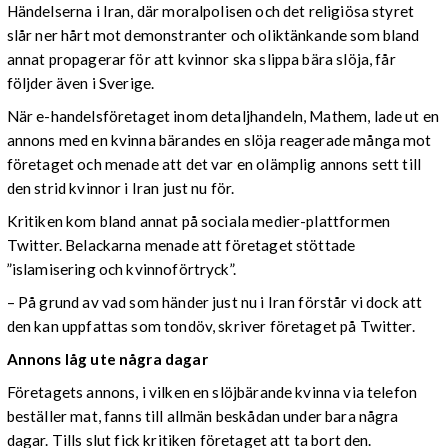
Händelserna i Iran, där moralpolisen och det religiösa styret
slår ner hårt mot demonstranter och oliktänkande som bland
annat propagerar för att kvinnor ska slippa bära slöja, får
följder även i Sverige.
När e-handelsföretaget inom detaljhandeln, Mathem, lade ut en
annons med en kvinna bärandes en slöja reagerade många mot
företaget och menade att det var en olämplig annons sett till
den strid kvinnor i Iran just nu för.
Kritiken kom bland annat på sociala medier-plattformen
Twitter. Belackarna menade att företaget stöttade
”islamisering och kvinnoförtryck”.
– På grund av vad som händer just nu i Iran förstår vi dock att
den kan uppfattas som tondöv, skriver företaget på Twitter.
Annons låg ute några dagar
Företagets annons, i vilken en slöjbärande kvinna via telefon
beställer mat, fanns till allmän beskådan under bara några
dagar. Tills slut fick kritiken företaget att ta bort den.