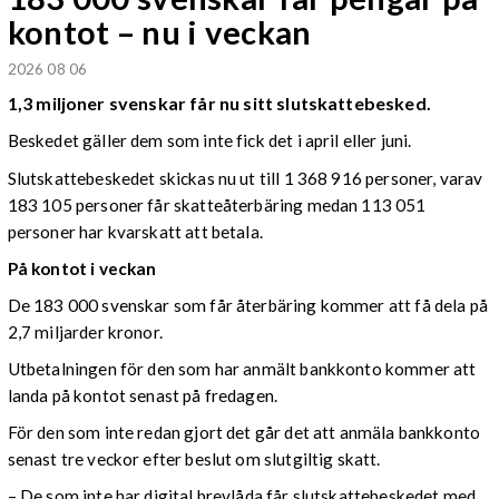
kontot – nu i veckan
2026 08 06
1,3 miljoner svenskar får nu sitt slutskattebesked.
Beskedet gäller dem som inte fick det i april eller juni.
Slutskattebeskedet skickas nu ut till 1 368 916 personer, varav
183 105 personer får skatteåterbäring medan 113 051
personer har kvarskatt att betala.
På kontot i veckan
De 183 000 svenskar som får återbäring kommer att få dela på
2,7 miljarder kronor.
Utbetalningen för den som har anmält bankkonto kommer att
landa på kontot senast på fredagen.
För den som inte redan gjort det går det att anmäla bankkonto
senast tre veckor efter beslut om slutgiltig skatt.
– De som inte har digital brevlåda får slutskattebeskedet med