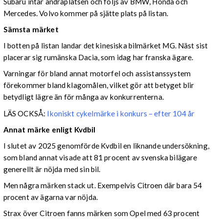
Subaru intar andraplatsen och följs av BMW, Honda och
Mercedes. Volvo kommer på sjätte plats på listan.
Sämsta märket
I botten på listan landar det kinesiska bilmärket MG. Näst sist
placerar sig rumänska Dacia, som idag har franska ägare.
Varningar för bland annat motorfel och assistanssystem
förekommer bland klagomålen, vilket gör att betyget blir
betydligt lägre än för många av konkurrenterna.
LÄS OCKSÅ:
Ikoniskt cykelmärke i konkurs – efter 104 år
Annat märke enligt Kvdbil
I slutet av 2025 genomförde Kvdbil en liknande undersökning,
som bland annat visade att 81 procent av svenska bilägare
generellt är nöjda med sin bil.
Men några märken stack ut. Exempelvis Citroen där bara 54
procent av ägarna var nöjda.
Strax över Citroen fanns märken som Opel med 63 procent