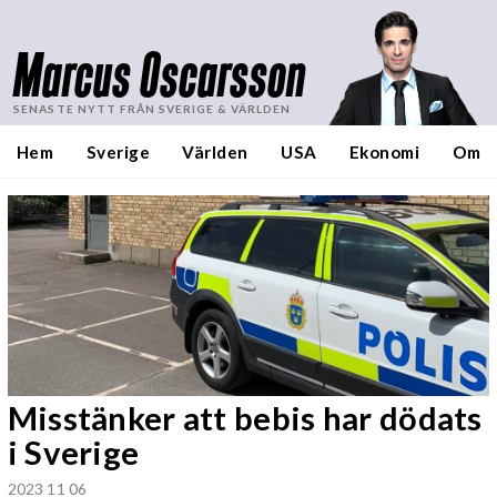
Marcus Oscarsson
SENASTE NYTT FRÅN SVERIGE & VÄRLDEN
Hem
Sverige
Världen
USA
Ekonomi
Om
Misstänker att bebis har dödats
i Sverige
2023 11 06