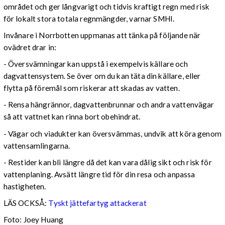
området och ger långvarigt och tidvis kraftigt regn med risk
för lokalt stora totala regnmängder, varnar SMHI.
Invånare i Norrbotten uppmanas att tänka på följande när
ovädret drar in:
- Översvämningar kan uppstå i exempelvis källare och
dagvattensystem. Se över om du kan täta din källare, eller
flytta på föremål som riskerar att skadas av vatten.
- Rensa hängrännor, dagvattenbrunnar och andra vattenvägar
så att vattnet kan rinna bort obehindrat.
- Vägar och viadukter kan översvämmas, undvik att köra genom
vattensamlingarna.
- Restider kan bli längre då det kan vara dålig sikt och risk för
vattenplaning. Avsätt längre tid för din resa och anpassa
hastigheten.
LÄS OCKSÅ:
Tyskt jättefartyg attackerat
Foto: Joey Huang