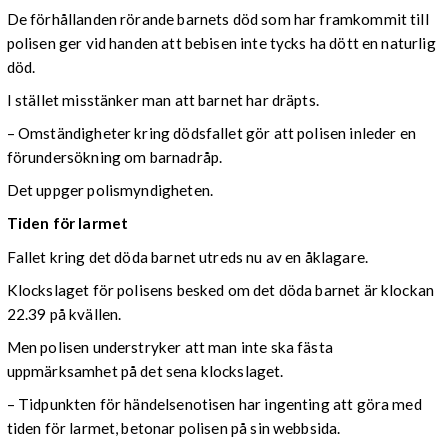
De förhållanden rörande barnets död som har framkommit till
polisen ger vid handen att bebisen inte tycks ha dött en naturlig
död.
I stället misstänker man att barnet har dräpts.
– Omständigheter kring dödsfallet gör att polisen inleder en
förundersökning om barnadråp.
Det uppger polismyndigheten.
Tiden för larmet
Fallet kring det döda barnet utreds nu av en åklagare.
Klockslaget för polisens besked om det döda barnet är klockan
22.39 på kvällen.
Men polisen understryker att man inte ska fästa
uppmärksamhet på det sena klockslaget.
– Tidpunkten för händelsenotisen har ingenting att göra med
tiden för larmet, betonar polisen på sin webbsida.