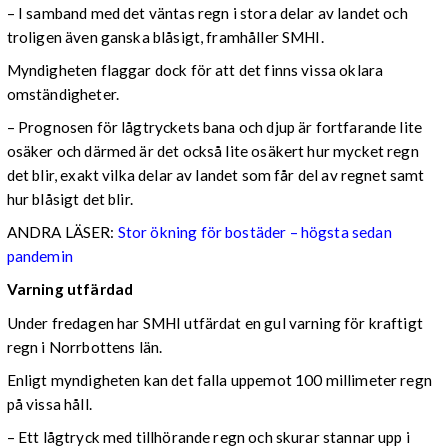
– I samband med det väntas regn i stora delar av landet och
troligen även ganska blåsigt, framhåller SMHI.
Myndigheten flaggar dock för att det finns vissa oklara
omständigheter.
– Prognosen för lågtryckets bana och djup är fortfarande lite
osäker och därmed är det också lite osäkert hur mycket regn
det blir, exakt vilka delar av landet som får del av regnet samt
hur blåsigt det blir.
ANDRA LÄSER:
Stor ökning för bostäder – högsta sedan
pandemin
Varning utfärdad
Under fredagen har SMHI utfärdat en gul varning för kraftigt
regn i Norrbottens län.
Enligt myndigheten kan det falla uppemot 100 millimeter regn
på vissa håll.
– Ett lågtryck med tillhörande regn och skurar stannar upp i