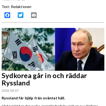
Text: Redaktionen
Facebook
Twitter
Email
Sydkorea går in och räddar
Ryssland
2026 08 07
Ryssland får hjälp från oväntat håll.
Historiskt har den ryska energiindustrin varit en av världens