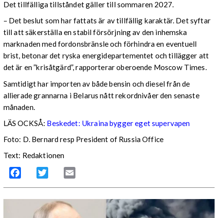
Det tillfälliga tillståndet gäller till sommaren 2027.
– Det beslut som har fattats är av tillfällig karaktär. Det syftar
till att säkerställa en stabil försörjning av den inhemska
marknaden med fordonsbränsle och förhindra en eventuell
brist, betonar det ryska energidepartementet och tillägger att
det är en ”krisåtgärd”, rapporterar oberoende Moscow Times.
Samtidigt har importen av både bensin och diesel från de
allierade grannarna i Belarus nått rekordnivåer den senaste
månaden.
LÄS OCKSÅ:
Beskedet: Ukraina bygger eget supervapen
Foto: D. Bernard resp President of Russia Office
Text: Redaktionen
Facebook
Twitter
Email