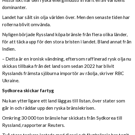
dominanter.
Landet har sålt sin olja världen över. Men den senaste tiden har
rollerna blivit omvända.
Nyligen började Ryssland köpa bränsle från flera olika länder,
för att täcka upp för den stora bristen i landet. Bland annat från
Indien.
– Detta är en ironisk vändning, eftersom raffinerad rysk olja nu
skickas tillbaka från det land som sedan 2022 har blivit
Rysslands främsta sjöburna importör av råolja, skriver RBC
Ukraine.
Sydkorea skickar fartyg
Nu kan ytterligare ett land läggas till listan, över stater som
går in och räddar upp den ryska bränslekrisen.
Omkring 30 000 ton bränsle har skickats från Sydkorea till
Ryssland, rapporterar Reuters.
Två stora tankers lastade med diesel och flygbränsle har tagit