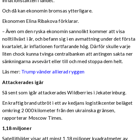
inflationstakten i landet.
Och då kan ekonomin bromsas ytterligare.
Ekonomen Elina Ribakova förklarar.
– Även om den ryska ekonomin sannolikt kommer att visa
nolltillväxt i år, och befann sig i en avmattning under det första
kvartalet, är inflationen fortfarande hög. Därför skulle varje
liten chock kunna tvinga centralbanken att antingen sakta ner
sänkningarna avsevärt eller till och med stoppa dem helt.
Läs mer:
Trump vänder allierad ryggen
Attackerades igår
Så sent som igår attackerades Wildberries i Jekaterinburg.
En kraftig brand utbröt i ett av kedjans logistikcenter beläget
omkring 2 000 kilometer från den ukrainska gränsen,
rapporterar Moscow Times.
1,18 miljoner
Satellitbilder visar att minst 1,18 miljoner kvadratmeter av