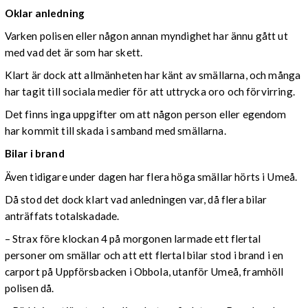
Oklar anledning
Varken polisen eller någon annan myndighet har ännu gått ut
med vad det är som har skett.
Klart är dock att allmänheten har känt av smällarna, och många
har tagit till sociala medier för att uttrycka oro och förvirring.
Det finns inga uppgifter om att någon person eller egendom
har kommit till skada i samband med smällarna.
Bilar i brand
Även tidigare under dagen har flera höga smällar hörts i Umeå.
Då stod det dock klart vad anledningen var, då flera bilar
anträffats totalskadade.
– Strax före klockan 4 på morgonen larmade ett flertal
personer om smällar och att ett flertal bilar stod i brand i en
carport på Uppförsbacken i Obbola, utanför Umeå, framhöll
polisen då.