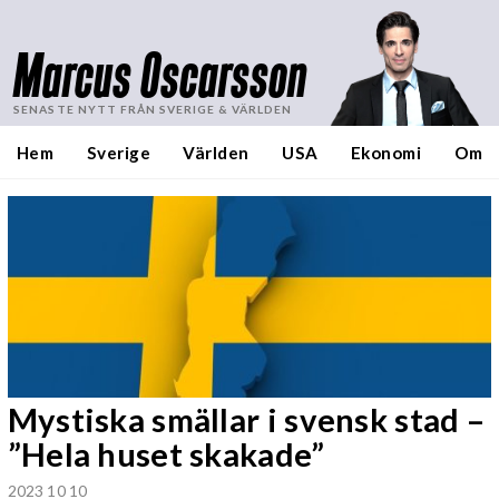
Marcus Oscarsson
SENASTE NYTT FRÅN SVERIGE & VÄRLDEN
Hem
Sverige
Världen
USA
Ekonomi
Om
Mystiska smällar i svensk stad –
”Hela huset skakade”
2023 10 10