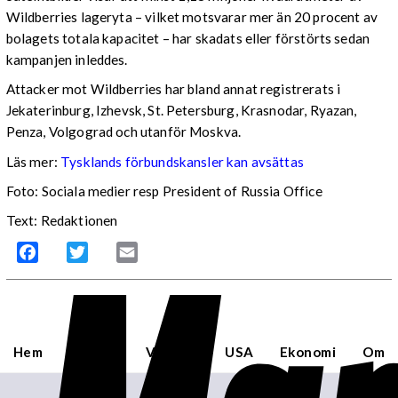
Wildberries lageryta – vilket motsvarar mer än 20 procent av
bolagets totala kapacitet – har skadats eller förstörts sedan
kampanjen inleddes.
Attacker mot Wildberries har bland annat registrerats i
Jekaterinburg, Izhevsk, St. Petersburg, Krasnodar, Ryazan,
Penza, Volgograd och utanför Moskva.
Läs mer:
Tysklands förbundskansler kan avsättas
Foto:
Sociala medier resp President of Russia Office
Text: Redaktionen
Facebook
Twitter
Email
Hem
Sverige
Världen
USA
Ekonomi
Om