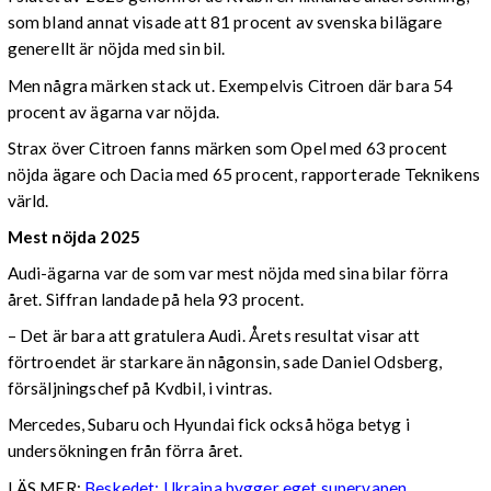
som bland annat visade att 81 procent av svenska bilägare
generellt är nöjda med sin bil.
Men några märken stack ut. Exempelvis Citroen där bara 54
procent av ägarna var nöjda.
Strax över Citroen fanns märken som Opel med 63 procent
nöjda ägare och Dacia med 65 procent, rapporterade Teknikens
värld.
Mest nöjda 2025
Audi-ägarna var de som var mest nöjda med sina bilar förra
året. Siffran landade på hela 93 procent.
– Det är bara att gratulera Audi. Årets resultat visar att
förtroendet är starkare än någonsin, sade Daniel Odsberg,
försäljningschef på Kvdbil, i vintras.
Mercedes, Subaru och Hyundai fick också höga betyg i
undersökningen från förra året.
LÄS MER:
Beskedet: Ukraina bygger eget supervapen