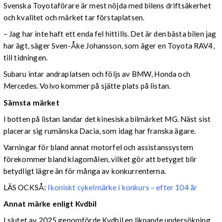
Svenska Toyotaförare är mest nöjda med bilens driftsäkerhet
och kvalitet och märket tar förstaplatsen.
– Jag har inte haft ett enda fel hittills. Det är den bästa bilen jag
har ägt, säger Sven-Åke Johansson, som äger en Toyota RAV4,
till tidningen.
Subaru intar andraplatsen och följs av BMW, Honda och
Mercedes. Volvo kommer på sjätte plats på listan.
Sämsta märket
I botten på listan landar det kinesiska bilmärket MG. Näst sist
placerar sig rumänska Dacia, som idag har franska ägare.
Varningar för bland annat motorfel och assistanssystem
förekommer bland klagomålen, vilket gör att betyget blir
betydligt lägre än för många av konkurrenterna.
LÄS OCKSÅ:
Ikoniskt cykelmärke i konkurs – efter 104 år
Annat märke enligt Kvdbil
I slutet av 2025 genomförde Kvdbil en liknande undersökning,