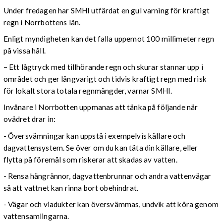
Under fredagen har SMHI utfärdat en gul varning för kraftigt
regn i Norrbottens län.
Enligt myndigheten kan det falla uppemot 100 millimeter regn
på vissa håll.
– Ett lågtryck med tillhörande regn och skurar stannar upp i
området och ger långvarigt och tidvis kraftigt regn med risk
för lokalt stora totala regnmängder, varnar SMHI.
Invånare i Norrbotten uppmanas att tänka på följande när
ovädret drar in:
- Översvämningar kan uppstå i exempelvis källare och
dagvattensystem. Se över om du kan täta din källare, eller
flytta på föremål som riskerar att skadas av vatten.
- Rensa hängrännor, dagvattenbrunnar och andra vattenvägar
så att vattnet kan rinna bort obehindrat.
- Vägar och viadukter kan översvämmas, undvik att köra genom
vattensamlingarna.