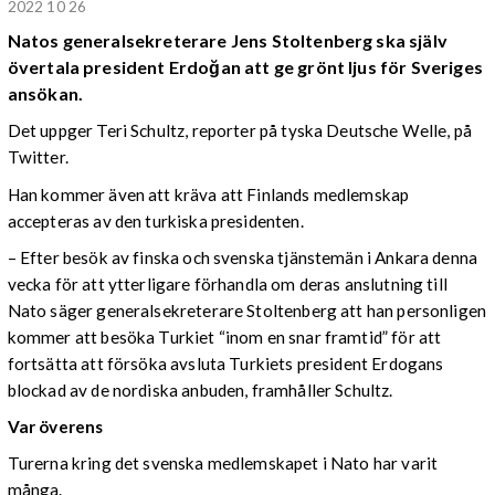
2022 10 26
Natos generalsekreterare Jens Stoltenberg ska själv
övertala president
Erdoğan
att ge grönt ljus för Sveriges
ansökan.
Det uppger Teri Schultz, reporter på tyska Deutsche Welle, på
Twitter.
Han kommer även att kräva att Finlands medlemskap
accepteras av den turkiska presidenten.
– Efter besök av finska och svenska tjänstemän i Ankara denna
vecka för att ytterligare förhandla om deras anslutning till
Nato säger generalsekreterare Stoltenberg att han personligen
kommer att besöka Turkiet “inom en snar framtid” för att
fortsätta att försöka avsluta Turkiets president Erdogans
blockad av de nordiska anbuden, framhåller Schultz.
Var överens
Turerna kring det svenska medlemskapet i Nato har varit
många.