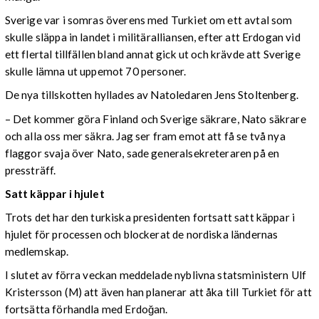
Sverige var i somras överens med Turkiet om ett avtal som
skulle släppa in landet i militäralliansen, efter att Erdogan vid
ett flertal tillfällen bland annat gick ut och krävde att Sverige
skulle lämna ut uppemot 70 personer.
De nya tillskotten hyllades av Natoledaren Jens Stoltenberg.
– Det kommer göra Finland och Sverige säkrare, Nato säkrare
och alla oss mer säkra. Jag ser fram emot att få se två nya
flaggor svaja över Nato, sade generalsekreteraren på en
pressträff.
Satt käppar i hjulet
Trots det har den turkiska presidenten fortsatt satt käppar i
hjulet för processen och blockerat de nordiska ländernas
medlemskap.
I slutet av förra veckan meddelade nyblivna statsministern Ulf
Kristersson (M) att även han planerar att åka till Turkiet för att
fortsätta förhandla med Erdoğan.