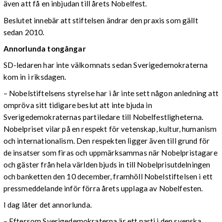
även att få en inbjudan till årets Nobelfest.
Beslutet innebär att stiftelsen ändrar den praxis som gällt
sedan 2010.
Annorlunda tongångar
SD-ledaren har inte välkomnats sedan Sverigedemokraterna
kom in i riksdagen.
– Nobelstiftelsens styrelse har i år inte sett någon anledning att
ompröva sitt tidigare beslut att inte bjuda in
Sverigedemokraternas partiledare till Nobelfestligheterna.
Nobelpriset vilar på en respekt för vetenskap, kultur, humanism
och internationalism. Den respekten ligger även till grund för
de insatser som firas och uppmärksammas när Nobelpristagare
och gäster från hela världen bjuds in till Nobelprisutdelningen
och banketten den 10 december, framhöll Nobelstiftelsen i ett
pressmeddelande inför förra årets upplaga av Nobelfesten.
I dag låter det annorlunda.
– Eftersom Sverigedemokraterna är ett parti i den svenska