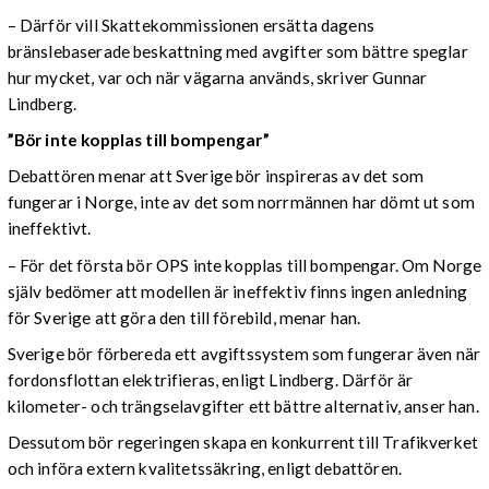
– Därför vill Skattekommissionen ersätta dagens
bränslebaserade beskattning med avgifter som bättre speglar
hur mycket, var och när vägarna används, skriver Gunnar
Lindberg.
”Bör inte kopplas till bompengar”
Debattören menar att Sverige bör inspireras av det som
fungerar i Norge, inte av det som norrmännen har dömt ut som
ineffektivt.
– För det första bör OPS inte kopplas till bompengar. Om Norge
själv bedömer att modellen är ineffektiv finns ingen anledning
för Sverige att göra den till förebild, menar han.
Sverige bör förbereda ett avgiftssystem som fungerar även när
fordonsflottan elektrifieras, enligt Lindberg. Därför är
kilometer- och trängselavgifter ett bättre alternativ, anser han.
Dessutom bör regeringen skapa en konkurrent till Trafikverket
och införa extern kvalitetssäkring, enligt debattören.