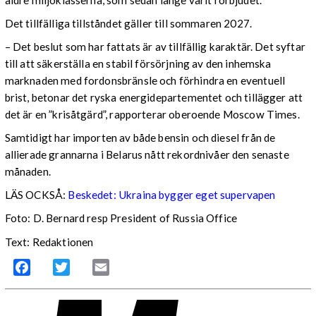
Det tillfälliga tillståndet gäller till sommaren 2027.
– Det beslut som har fattats är av tillfällig karaktär. Det syftar
till att säkerställa en stabil försörjning av den inhemska
marknaden med fordonsbränsle och förhindra en eventuell
brist, betonar det ryska energidepartementet och tillägger att
det är en ”krisåtgärd”, rapporterar oberoende Moscow Times.
Samtidigt har importen av både bensin och diesel från de
allierade grannarna i Belarus nått rekordnivåer den senaste
månaden.
LÄS OCKSÅ:
Beskedet: Ukraina bygger eget supervapen
Foto: D. Bernard resp President of Russia Office
Text: Redaktionen
Facebook
Twitter
Email