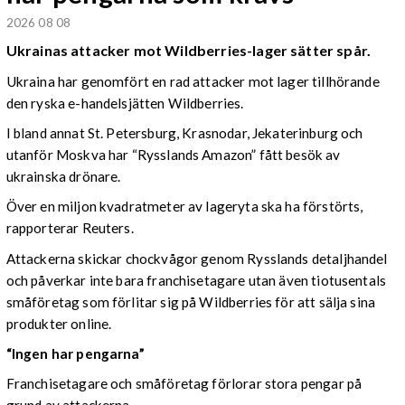
2026 08 08
Ukrainas attacker mot Wildberries-lager sätter spår.
Ukraina har genomfört en rad attacker mot lager tillhörande
den ryska e-handelsjätten Wildberries.
I bland annat St. Petersburg, Krasnodar, Jekaterinburg och
utanför Moskva har “Rysslands Amazon” fått besök av
ukrainska drönare.
Över en miljon kvadratmeter av lageryta ska ha förstörts,
rapporterar Reuters.
Attackerna skickar chockvågor genom Rysslands detaljhandel
och påverkar inte bara franchisetagare utan även tiotusentals
småföretag som förlitar sig på Wildberries för att sälja sina
produkter online.
“Ingen har pengarna”
Franchisetagare och småföretag förlorar stora pengar på
grund av attackerna.