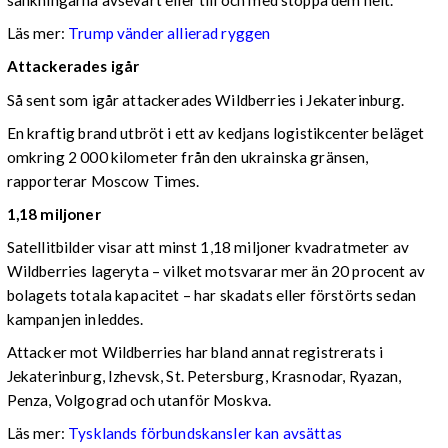
sänkningarna avsevärt eller till och med stoppa dem helt.
Läs mer:
Trump vänder allierad ryggen
Attackerades igår
Så sent som igår attackerades Wildberries i Jekaterinburg.
En kraftig brand utbröt i ett av kedjans logistikcenter beläget
omkring 2 000 kilometer från den ukrainska gränsen,
rapporterar Moscow Times.
1,18 miljoner
Satellitbilder visar att minst 1,18 miljoner kvadratmeter av
Wildberries lageryta – vilket motsvarar mer än 20 procent av
bolagets totala kapacitet – har skadats eller förstörts sedan
kampanjen inleddes.
Attacker mot Wildberries har bland annat registrerats i
Jekaterinburg, Izhevsk, St. Petersburg, Krasnodar, Ryazan,
Penza, Volgograd och utanför Moskva.
Läs mer:
Tysklands förbundskansler kan avsättas