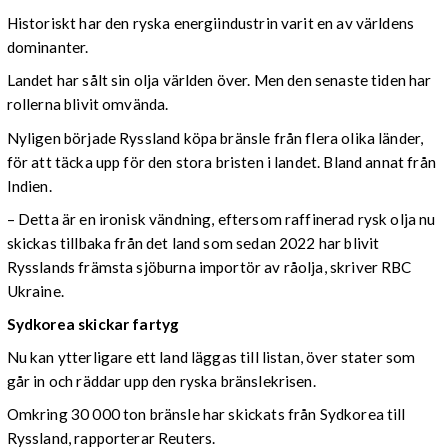
Historiskt har den ryska energiindustrin varit en av världens
dominanter.
Landet har sålt sin olja världen över. Men den senaste tiden har
rollerna blivit omvända.
Nyligen började Ryssland köpa bränsle från flera olika länder,
för att täcka upp för den stora bristen i landet. Bland annat från
Indien.
– Detta är en ironisk vändning, eftersom raffinerad rysk olja nu
skickas tillbaka från det land som sedan 2022 har blivit
Rysslands främsta sjöburna importör av råolja, skriver RBC
Ukraine.
Sydkorea skickar fartyg
Nu kan ytterligare ett land läggas till listan, över stater som
går in och räddar upp den ryska bränslekrisen.
Omkring 30 000 ton bränsle har skickats från Sydkorea till
Ryssland, rapporterar Reuters.