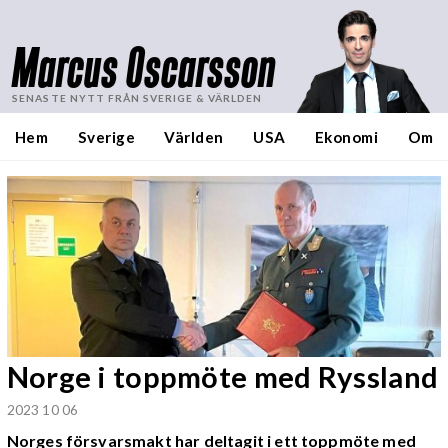
Marcus Oscarsson
SENASTE NYTT FRÅN SVERIGE & VÄRLDEN
Hem
Sverige
Världen
USA
Ekonomi
Om
Norge i toppmöte med Ryssland
2023 10 06
Norges försvarsmakt har deltagit i ett toppmöte med