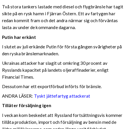
Två stora tankers lastade med diesel och flygbränsle har tagit
sikte på en rysk hamn i Fjärran Östern. Ett av fartygen har
redan kommit fram och det andra närmar sig och förväntas
lasta av under de kommande dagarna.
Putin har erkänt
I slutet av juli erkände Putin för första gången svårigheter på
den ryska bränslemarknaden.
Ukrainas attacker har slagit ut omkring 30 procent av
Rysslands kapacitet på landets oljeraffinaderier, enligt
Financial Times.
Dessutom har ett exportförbud införts för bränsle.
ANDRA LÄSER:
Tyskt jättefartyg attackerat
Tillåter försäljning igen
I veckan kom beskedet att Ryssland fortsättningsvis kommer
tillåta produktion, import och försäljning av bensin med de
äldre miljöklasserna, som sedan länge varit förbjudet.