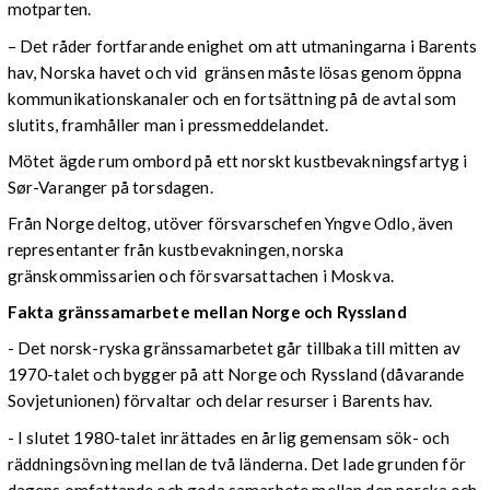
motparten.
– Det råder fortfarande enighet om att utmaningarna i Barents
hav, Norska havet och vid gränsen måste lösas genom öppna
kommunikationskanaler och en fortsättning på de avtal som
slutits, framhåller man i pressmeddelandet.
Mötet ägde rum ombord på ett norskt kustbevakningsfartyg i
Sør-Varanger på torsdagen.
Från Norge deltog, utöver försvarschefen Yngve Odlo, även
representanter från kustbevakningen, norska
gränskommissarien och försvarsattachen i Moskva.
Fakta gränssamarbete mellan Norge och Ryssland
- Det norsk-ryska gränssamarbetet går tillbaka till mitten av
1970-talet och bygger på att Norge och Ryssland (dåvarande
Sovjetunionen) förvaltar och delar resurser i Barents hav.
- I slutet 1980-talet inrättades en årlig gemensam sök- och
räddningsövning mellan de två länderna. Det lade grunden för
dagens omfattande och goda samarbete mellan den norska och