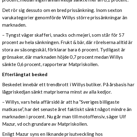
Det rör sig dessuto om en bred prissänkning. Inom sexton
varukategorier genomförde Willys större prissänkningar än
marknaden.
– Tyngst väger skafferi, snacks och mejeri, som står för 57
procent av hela sänkningen. Frukt & bär, där rörelserna alltid är
stora av säsongsskäl, förklarar bara 6 procent. Tydligast är
grönsaker, där marknaden höjde 0,7 procent medan Willys
sänkte 0,6 procent, rapporterar Matpriskollen.
Efterlängtat besked
Beskedet innebär ett trendbrott i Willys butiker. På årsbasis har
lågpriskedjan sänkt matpriserna minst av alla kedjor.
– Willys, vars hela affärsidé är att ha ”Sveriges billigaste
matkasse”, har det senaste året faktiskt sänkt något mindre än
marknaden i procent. Nu går man till motoffensiv, säger Ulf
Mazur, vd och grundare av Matpriskollen.
Enligt Mazur syns en liknande prisutveckling hos