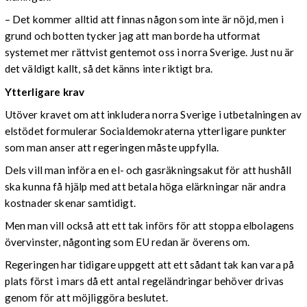
– Det kommer alltid att finnas någon som inte är nöjd, men i
grund och botten tycker jag att man borde ha utformat
systemet mer rättvist gentemot oss i norra Sverige. Just nu är
det väldigt kallt, så det känns inte riktigt bra.
Ytterligare krav
Utöver kravet om att inkludera norra Sverige i utbetalningen av
elstödet formulerar Socialdemokraterna ytterligare punkter
som man anser att regeringen måste uppfylla.
Dels vill man införa en el- och gasräkningsakut för att hushåll
ska kunna få hjälp med att betala höga elärkningar när andra
kostnader skenar samtidigt.
Men man vill också att ett tak införs för att stoppa elbolagens
övervinster, någonting som EU redan är överens om.
Regeringen har tidigare uppgett att ett sådant tak kan vara på
plats först i mars då ett antal regeländringar behöver drivas
genom för att möjliggöra beslutet.