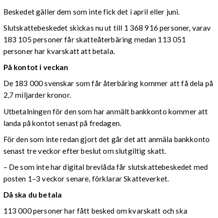
Beskedet gäller dem som inte fick det i april eller juni.
Slutskattebeskedet skickas nu ut till 1 368 916 personer, varav
183 105 personer får skatteåterbäring medan 113 051
personer har kvarskatt att betala.
På kontot i veckan
De 183 000 svenskar som får återbäring kommer att få dela på
2,7 miljarder kronor.
Utbetalningen för den som har anmält bankkonto kommer att
landa på kontot senast på fredagen.
För den som inte redan gjort det går det att anmäla bankkonto
senast tre veckor efter beslut om slutgiltig skatt.
– De som inte har digital brevlåda får slutskattebeskedet med
posten 1–3 veckor senare, förklarar Skatteverket.
Då ska du betala
113 000 personer har fått besked om kvarskatt och ska