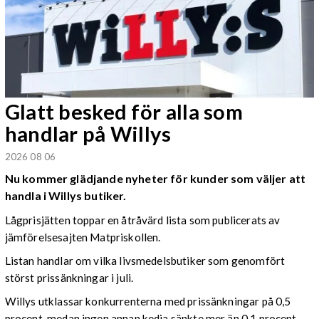
Glatt besked för alla som
handlar på Willys
2026 08 06
Nu kommer glädjande nyheter för kunder som väljer att
handla i Willys butiker.
Lågprisjätten toppar en åtråvärd lista som publicerats av
jämförelsesajten Matpriskollen.
Listan handlar om vilka livsmedelsbutiker som genomfört
störst prissänkningar i juli.
Willys utklassar konkurrenterna med prissänkningar på 0,5
procent, medan ingen annan kedja sänkte mer än 0,1 procent.