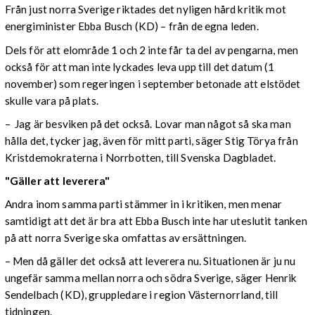
Från just norra Sverige riktades det nyligen hård kritik mot
energiminister Ebba Busch (KD) – från de egna leden.
Dels för att elområde 1 och 2 inte får ta del av pengarna, men
också för att man inte lyckades leva upp till det datum (1
november) som regeringen i september betonade att elstödet
skulle vara på plats.
– Jag är besviken på det också. Lovar man något så ska man
hålla det, tycker jag, även för mitt parti, säger Stig Törya från
Kristdemokraterna i Norrbotten, till Svenska Dagbladet.
"Gäller att leverera"
Andra inom samma parti stämmer in i kritiken, men menar
samtidigt att det är bra att Ebba Busch inte har uteslutit tanken
på att norra Sverige ska omfattas av ersättningen.
– Men då gäller det också att leverera nu. Situationen är ju nu
ungefär samma mellan norra och södra Sverige, säger Henrik
Sendelbach (KD), gruppledare i region Västernorrland, till
tidningen.