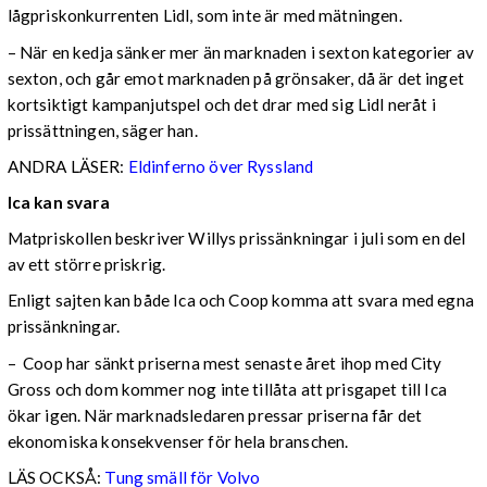
lågpriskonkurrenten Lidl, som inte är med mätningen.
– När en kedja sänker mer än marknaden i sexton kategorier av
sexton, och går emot marknaden på grönsaker, då är det inget
kortsiktigt kampanjutspel och det drar med sig Lidl neråt i
prissättningen, säger han.
ANDRA LÄSER:
Eldinferno över Ryssland
Ica kan svara
Matpriskollen beskriver Willys prissänkningar i juli som en del
av ett större priskrig.
Enligt sajten kan både Ica och Coop komma att svara med egna
prissänkningar.
– Coop har sänkt priserna mest senaste året ihop med City
Gross och dom kommer nog inte tillåta att prisgapet till Ica
ökar igen. När marknadsledaren pressar priserna får det
ekonomiska konsekvenser för hela branschen.
LÄS OCKSÅ:
Tung smäll för Volvo