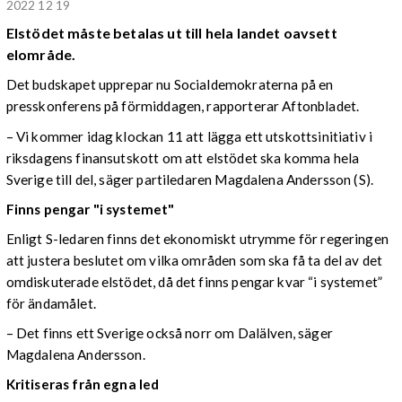
2022 12 19
Elstödet måste betalas ut till hela landet oavsett
elområde.
Det budskapet upprepar nu Socialdemokraterna på en
presskonferens på förmiddagen, rapporterar Aftonbladet.
– Vi kommer idag klockan 11 att lägga ett utskottsinitiativ i
riksdagens finansutskott om att elstödet ska komma hela
Sverige till del, säger partiledaren Magdalena Andersson (S).
Finns pengar "i systemet"
Enligt S-ledaren finns det ekonomiskt utrymme för regeringen
att justera beslutet om vilka områden som ska få ta del av det
omdiskuterade elstödet, då det finns pengar kvar “i systemet”
för ändamålet.
– Det finns ett Sverige också norr om Dalälven, säger
Magdalena Andersson.
Kritiseras från egna led