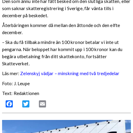
Den som ännu inte har fått besked om den slutliga skatten, eller
som saknar skatteregistrering i Sverige, får vänta tills i
december på beskedet.
Återbäringen kommer då mellan den åttonde och den elfte
december.
– Ska du få tillbaka mindre än 100 kronor betalar vi inte ut
pengarna. När beloppet har kommit upp i 100 kronor kan du
begära utbetalning från ditt skattekonto, fortsätter
Skatteverket.
Läs mer:
Zelenskyj vädjar – minskning med två tredjedelar
Foto:
J. Leupe
Text: Redaktionen
Facebook
Twitter
Email