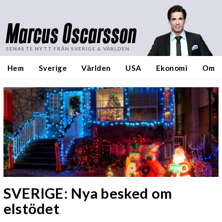
Marcus Oscarsson
SENASTE NYTT FRÅN SVERIGE & VÄRLDEN
Hem
Sverige
Världen
USA
Ekonomi
Om
SVERIGE: Nya besked om
elstödet