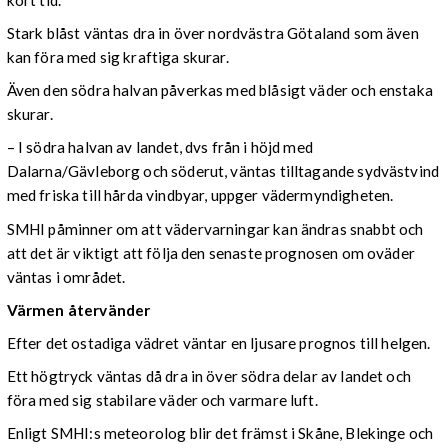
Stark blåst väntas dra in över nordvästra Götaland som även
kan föra med sig kraftiga skurar.
Även den södra halvan påverkas med blåsigt väder och enstaka
skurar.
– I södra halvan av landet, dvs från i höjd med
Dalarna/Gävleborg och söderut, väntas tilltagande sydvästvind
med friska till hårda vindbyar, uppger vädermyndigheten.
SMHI påminner om att vädervarningar kan ändras snabbt och
att det är viktigt att följa den senaste prognosen om oväder
väntas i området.
Värmen återvänder
Efter det ostadiga vädret väntar en ljusare prognos till helgen.
Ett högtryck väntas då dra in över södra delar av landet och
föra med sig stabilare väder och varmare luft.
Enligt SMHI:s meteorolog blir det främst i Skåne, Blekinge och