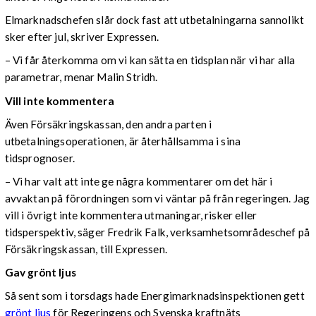
Elmarknadschefen slår dock fast att utbetalningarna sannolikt
sker efter jul, skriver Expressen.
– Vi får återkomma om vi kan sätta en tidsplan när vi har alla
parametrar, menar Malin Stridh.
Vill
inte kommentera
Även Försäkringskassan, den andra parten i
utbetalningsoperationen, är återhållsamma i sina
tidsprognoser.
– Vi har valt att inte ge några kommentarer om det här i
avvaktan på förordningen som vi väntar på från regeringen. Jag
vill i övrigt inte kommentera utmaningar, risker eller
tidsperspektiv, säger Fredrik Falk, verksamhetsområdeschef på
Försäkringskassan, till Expressen.
Gav grönt ljus
Så sent som i torsdags hade Energimarknadsinspektionen gett
grönt ljus
för Regeringens och Svenska kraftnäts