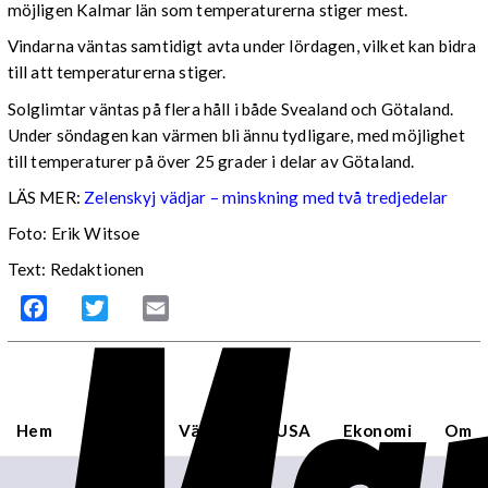
möjligen Kalmar län som temperaturerna stiger mest.
Vindarna väntas samtidigt avta under lördagen, vilket kan bidra
till att temperaturerna stiger.
Solglimtar väntas på flera håll i både Svealand och Götaland.
Under söndagen kan värmen bli ännu tydligare, med möjlighet
till temperaturer på över 25 grader i delar av Götaland.
LÄS MER:
Zelenskyj vädjar – minskning med två tredjedelar
Foto: Erik Witsoe
Text: Redaktionen
Facebook
Twitter
Email
Hem
Sverige
Världen
USA
Ekonomi
Om