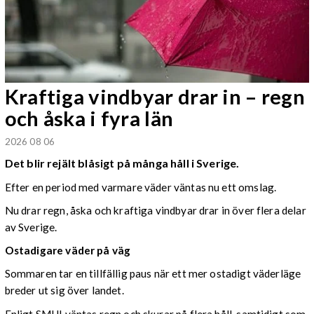
Kraftiga vindbyar drar in – regn
och åska i fyra län
2026 08 06
Det blir rejält blåsigt på många håll i Sverige.
Efter en period med varmare väder väntas nu ett omslag.
Nu drar regn, åska och kraftiga vindbyar drar in över flera delar
av Sverige.
Ostadigare väder på väg
Sommaren tar en tillfällig paus när ett mer ostadigt väderläge
breder ut sig över landet.
Enligt SMHI väntas regn och skurar på flera håll, samtidigt som