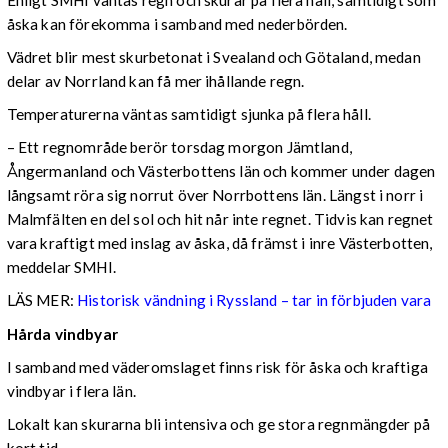
åska kan förekomma i samband med nederbörden.
Vädret blir mest skurbetonat i Svealand och Götaland, medan
delar av Norrland kan få mer ihållande regn.
Temperaturerna väntas samtidigt sjunka på flera håll.
– Ett regnområde berör torsdag morgon Jämtland,
Ångermanland och Västerbottens län och kommer under dagen
långsamt röra sig norrut över Norrbottens län. Längst i norr i
Malmfälten en del sol och hit når inte regnet. Tidvis kan regnet
vara kraftigt med inslag av åska, då främst i inre Västerbotten,
meddelar SMHI.
LÄS MER:
Historisk vändning i Ryssland – tar in förbjuden vara
Hårda vindbyar
I samband med väderomslaget finns risk för åska och kraftiga
vindbyar i flera län.
Lokalt kan skurarna bli intensiva och ge stora regnmängder på
kort tid.