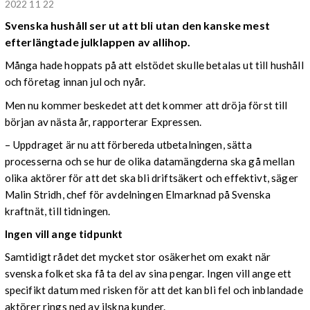
2022 11 22
Svenska hushåll ser ut att bli utan den kanske mest
efterlängtade julklappen av allihop.
Många hade hoppats på att elstödet skulle betalas ut till hushåll
och företag innan jul och nyår.
Men nu kommer beskedet att det kommer att dröja först till
början av nästa år, rapporterar Expressen.
– Uppdraget är nu att förbereda utbetalningen, sätta
processerna och se hur de olika datamängderna ska gå mellan
olika aktörer för att det ska bli driftsäkert och effektivt, säger
Malin Stridh, chef för avdelningen Elmarknad på Svenska
kraftnät, till tidningen.
Ingen vill ange tidpunkt
Samtidigt rådet det mycket stor osäkerhet om exakt när
svenska folket ska få ta del av sina pengar. Ingen vill ange ett
specifikt datum med risken för att det kan bli fel och inblandade
aktörer rings ned av ilskna kunder.