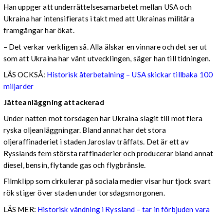
Han uppger att underrättelsesamarbetet mellan USA och
Ukraina har intensifierats i takt med att Ukrainas militära
framgångar har ökat.
– Det verkar verkligen så. Alla älskar en vinnare och det ser ut
som att Ukraina har vänt utvecklingen, säger han till tidningen.
LÄS OCKSÅ:
Historisk återbetalning – USA skickar tillbaka 100
miljarder
Jätteanläggning attackerad
Under natten mot torsdagen har Ukraina slagit till mot flera
ryska oljeanläggningar. Bland annat har det stora
oljeraffinaderiet i staden Jaroslav träffats. Det är ett av
Rysslands fem största raffinaderier och producerar bland annat
diesel, bensin, flytande gas och flygbränsle.
Filmklipp som cirkulerar på sociala medier visar hur tjock svart
rök stiger över staden under torsdagsmorgonen.
LÄS MER:
Historisk vändning i Ryssland – tar in förbjuden vara