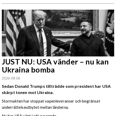
JUST NU: USA vänder – nu kan
Ukraina bomba
2026 08 06
Sedan Donald Trumps tillträdde som president har USA
skärpt tonen mot Ukraina.
Stormakten har stoppat vapenleveranser och begränsat
underrättelseutbytet mellan länderna.
Nu har USA vänt i ett avseende.