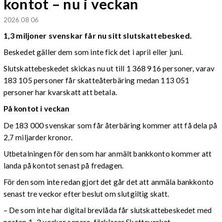
kontot – nu i veckan
2026 08 06
1,3 miljoner svenskar får nu sitt slutskattebesked.
Beskedet gäller dem som inte fick det i april eller juni.
Slutskattebeskedet skickas nu ut till 1 368 916 personer, varav
183 105 personer får skatteåterbäring medan 113 051
personer har kvarskatt att betala.
På kontot i veckan
De 183 000 svenskar som får återbäring kommer att få dela på
2,7 miljarder kronor.
Utbetalningen för den som har anmält bankkonto kommer att
landa på kontot senast på fredagen.
För den som inte redan gjort det går det att anmäla bankkonto
senast tre veckor efter beslut om slutgiltig skatt.
– De som inte har digital brevlåda får slutskattebeskedet med