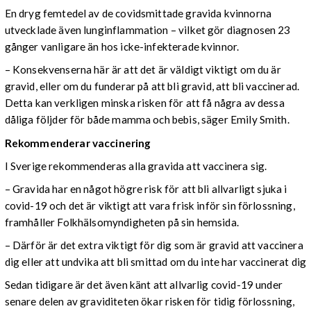
En dryg femtedel av de covidsmittade gravida kvinnorna
utvecklade även lunginflammation – vilket gör diagnosen 23
gånger vanligare än hos icke-infekterade kvinnor.
– Konsekvenserna här är att det är väldigt viktigt om du är
gravid, eller om du funderar på att bli gravid, att bli vaccinerad.
Detta kan verkligen minska risken för att få några av dessa
dåliga följder för både mamma och bebis, säger Emily Smith.
Rekommenderar vaccinering
I Sverige rekommenderas alla gravida att vaccinera sig.
– Gravida har en något högre risk för att bli allvarligt sjuka i
covid-19 och det är viktigt att vara frisk inför sin förlossning,
framhåller Folkhälsomyndigheten på sin hemsida.
– Därför är det extra viktigt för dig som är gravid att vaccinera
dig eller att undvika att bli smittad om du inte har vaccinerat dig
Sedan tidigare är det även känt att allvarlig covid-19 under
senare delen av graviditeten ökar risken för tidig förlossning,