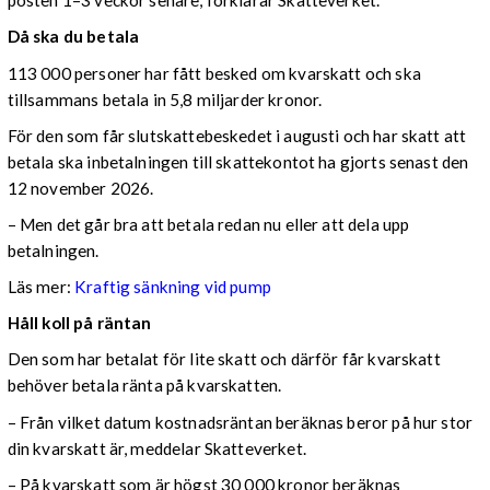
posten 1–3 veckor senare, förklarar Skatteverket.
Då ska du betala
113 000 personer har fått besked om kvarskatt och ska
tillsammans betala in 5,8 miljarder kronor.
För den som får slutskattebeskedet i augusti och har skatt att
betala ska inbetalningen till skattekontot ha gjorts senast den
12 november 2026.
– Men det går bra att betala redan nu eller att dela upp
betalningen.
Läs mer:
Kraftig sänkning vid pump
Håll koll på räntan
Den som har betalat för lite skatt och därför får kvarskatt
behöver betala ränta på kvarskatten.
– Från vilket datum kostnadsräntan beräknas beror på hur stor
din kvarskatt är, meddelar Skatteverket.
– På kvarskatt som är högst 30 000 kronor beräknas