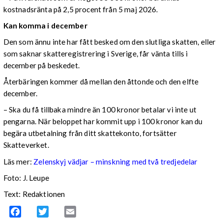
kostnadsränta på 2,5 procent från 5 maj 2026.
Kan komma i december
Den som ännu inte har fått besked om den slutliga skatten, eller
som saknar skatteregistrering i Sverige, får vänta tills i
december på beskedet.
Återbäringen kommer då mellan den åttonde och den elfte
december.
– Ska du få tillbaka mindre än 100 kronor betalar vi inte ut
pengarna. När beloppet har kommit upp i 100 kronor kan du
begära utbetalning från ditt skattekonto, fortsätter
Skatteverket.
Läs mer:
Zelenskyj vädjar – minskning med två tredjedelar
Foto:
J. Leupe
Text: Redaktionen
Facebook
Twitter
Email