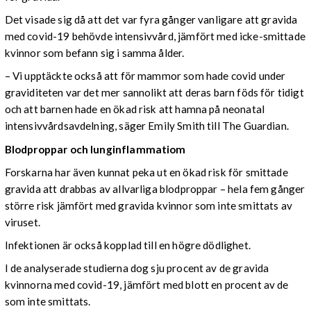
Det visade sig då att det var fyra gånger vanligare att gravida
med covid-19 behövde intensivvård, jämfört med icke-smittade
kvinnor som befann sig i samma ålder.
– Vi upptäckte också att för mammor som hade covid under
graviditeten var det mer sannolikt att deras barn föds för tidigt
och att barnen hade en ökad risk att hamna på neonatal
intensivvårdsavdelning, säger Emily Smith till The Guardian.
Blodproppar och lunginflammatiom
Forskarna har även kunnat peka ut en ökad risk för smittade
gravida att drabbas av allvarliga blodproppar – hela fem gånger
större risk jämfört med gravida kvinnor som inte smittats av
viruset.
Infektionen är också kopplad till en högre dödlighet.
I de analyserade studierna dog sju procent av de gravida
kvinnorna med covid-19, jämfört med blott en procent av de
som inte smittats.