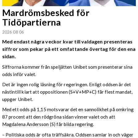
Mardrömsbesked för
Tidöpartierna
2026 08 06
Med endast några veckor kvar till valdagen presenteras
siffror som pekar på ett omfattande övertag för den ena
sidan.
Siffrorna kommer från speljätten Unibet som presenterar sina
odds inför valet.
Det är ingen rolig läsning för regeringen. Enligt oddsen är det
nästintill klart att oppositionen (S+V+MP+C) får flest mandat,
uppger Unibet.
Med ett odds på 1,15 motsvarar det en sannolikhet på omkring
87 procent att den rödgröna sidan vinner valet och att
Magdalena Andersson (S) får bilda regering.
– Politiska odds är ofta träffsäkra. Oddsen samlar in och väger