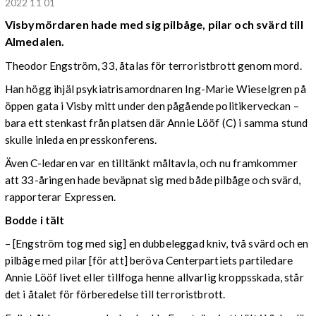
2022 11 01
Visbymördaren hade med sig
pilbåge
, pilar och svärd till
Almedalen.
Theodor Engström, 33, åtalas för terroristbrott genom mord.
Han högg ihjäl psykiatrisamordnaren Ing-Marie Wieselgren på
öppen gata i Visby mitt under den pågående politikerveckan –
bara ett stenkast från platsen där Annie Lööf (C) i samma stund
skulle inleda en presskonferens.
Även C-ledaren var en tilltänkt måltavla, och nu framkommer
att 33-åringen hade beväpnat sig med både pilbåge och svärd,
rapporterar Expressen.
Bodde i tält
– [Engström tog med sig] en dubbeleggad kniv, två svärd och en
pilbåge med pilar [för att] beröva Centerpartiets partiledare
Annie Lööf livet eller tillfoga henne allvarlig kroppsskada, står
det i åtalet för förberedelse till terroristbrott.