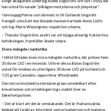
Enligt åklagarens underlag bodde Engström i ett tält i Visby där
han också förvarade “pilbågen med pilarna och pilspetsar”.
I bevisuppgifterna som lämnats in till Gotlands tingsrätt
framgår också att den åtalade mannen kartlade Annie Lööfs
och Ing-Marie Wieselgrens respektive schema.
– Theodor Engströms avsikt var att injaga allvarlig fruktan hos
befolkningen, framhåller åtalet vidare.
Stora mängder narkotika
I tältet hittades även stora mängder narkotika, där polisen fann
20 doser LSD i en necessär. Utöver dessa åtalas Engström
också för innehav av ytterligare 30 doser LSD på Gotland och
7,01 gram Cannabis, rapporterar Aftonbladet.
Den terrormisstänkta mördaren greps omedelbart efter
knivattacken och utredningen togs snabbt över av
Säkerhetspolisen.
– Det är klart att det är omskakande. Det är fruktansvärda
besked att ta del av, inte minst som privatperson och mamma.