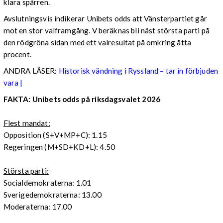
klara spärren.
Avslutningsvis indikerar Unibets odds att Vänsterpartiet går
mot en stor valframgång. V beräknas bli näst största parti på
den rödgröna sidan med ett valresultat på omkring åtta
procent.
ANDRA LÄSER:
Historisk vändning i Ryssland – tar in förbjuden
vara |
FAKTA: Unibets odds på riksdagsvalet 2026
Flest mandat:
Opposition (S+V+MP+C): 1.15
Regeringen (M+SD+KD+L): 4.50
Största parti:
Socialdemokraterna: 1.01
Sverigedemokraterna: 13.00
Moderaterna: 17.00