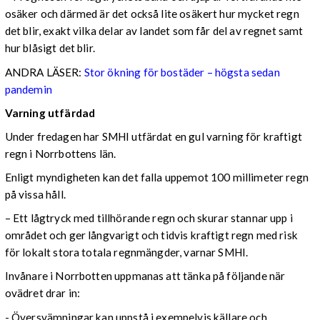
osäker och därmed är det också lite osäkert hur mycket regn
det blir, exakt vilka delar av landet som får del av regnet samt
hur blåsigt det blir.
ANDRA LÄSER:
Stor ökning för bostäder – högsta sedan
pandemin
Varning utfärdad
Under fredagen har SMHI utfärdat en gul varning för kraftigt
regn i Norrbottens län.
Enligt myndigheten kan det falla uppemot 100 millimeter regn
på vissa håll.
– Ett lågtryck med tillhörande regn och skurar stannar upp i
området och ger långvarigt och tidvis kraftigt regn med risk
för lokalt stora totala regnmängder, varnar SMHI.
Invånare i Norrbotten uppmanas att tänka på följande när
ovädret drar in:
- Översvämningar kan uppstå i exempelvis källare och