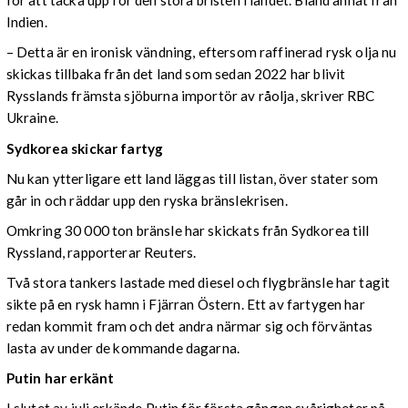
för att täcka upp för den stora bristen i landet. Bland annat från
Indien.
– Detta är en ironisk vändning, eftersom raffinerad rysk olja nu
skickas tillbaka från det land som sedan 2022 har blivit
Rysslands främsta sjöburna importör av råolja, skriver RBC
Ukraine.
Sydkorea skickar fartyg
Nu kan ytterligare ett land läggas till listan, över stater som
går in och räddar upp den ryska bränslekrisen.
Omkring 30 000 ton bränsle har skickats från Sydkorea till
Ryssland, rapporterar Reuters.
Två stora tankers lastade med diesel och flygbränsle har tagit
sikte på en rysk hamn i Fjärran Östern. Ett av fartygen har
redan kommit fram och det andra närmar sig och förväntas
lasta av under de kommande dagarna.
Putin har erkänt