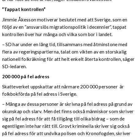
”Tappat kontrollen”
Jimmie Åkesson motiverar beslutet med att Sverige, som en
följd av en ”ansvarslös migrationspolitik i decennier”, tappat
kontrollen över hur många och vilka som bor i landet.
– SD har under en lång tid, tillsammans med åtminstone med
flera av regeringspartierna, talat om vikten av en storskalig
nationell folkräkning för att helt enkelt återta kontrollen, säger
SD-ledaren.
200 000 på fel adress
Skatteverket uppskattar att närmare 200 000 personer är
folkbokförda på fel adress i Sverige.
– Många av dessa personer är skrivna på fel adress på grund av
okunskap och slarv. Men det finns också människor som skriver
sig på fel adress för att få tillgång till olika bidrag – som de
egentligen inte har rätt till. Grovt kriminella skriver sig också
på fel adress för att undvika polisen och Kronofogden, skriver