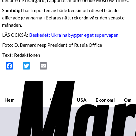
det är en ”krisåtgärd”, rapporterar oberoende Moscow Times.
Samtidigt har importen av både bensin och diesel från de
allierade grannarna i Belarus nått rekordnivåer den senaste
månaden.
LÄS OCKSÅ:
Beskedet: Ukraina bygger eget supervapen
Foto: D. Bernard resp President of Russia Office
Text: Redaktionen
Mar
Facebook
Twitter
Email
Hem
Sverige
Världen
USA
Ekonomi
Om