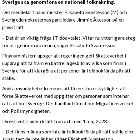
Sverige ska genomföra en nationell folkräkning.
Det meddelar finansminister Elisabeth Svantesson (M) och
Sverigedemokraternas partiledare Jimmie Åkesson på en
pressträff.
– Det är en viktig fråga i Tidöavtalet. Vi tar nu ytterligare steg
för att genomföra denna, säger Elisabeth Svantesson.
Finansministern uppger att regeringen gett Skatteverket i
uppdrag att ta fram en bättre lägesbild av vilka som finns i
Sverige för att klargöra att personer är folkbokförda på rätt
ställe.
Andra myndigheter kommer att få en större skyldighet att
förse Skatteverket med uppgifter om personer som inte har
rätt att bo i Sverige. Det handlar främst om Migrationsverket
och Polismyndigheten.
Direktivet träder i kraft från och med 1 maj 2023.
– Det finns många som inte är folkbokförda på rätt ställe eller
är här fast de inte är här, säger Elisabeth Svantesson.