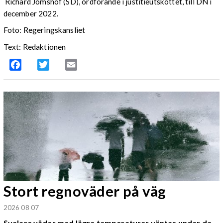
Richard Jomshof (SD), ordförande i justitieutskottet, till DN i
december 2022.
Foto: Regeringskansliet
Text: Redaktionen
Facebook
Twitter
Email
Stort regnoväder på väg
2026 08 07
Svalare väder med lägre temperaturer väntas under de