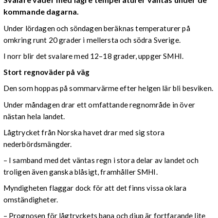
kommande dagarna.
Under lördagen och söndagen beräknas temperaturer på
omkring runt 20 grader i mellersta och södra Sverige.
I norr blir det svalare med 12–18 grader, uppger SMHI.
Stort regnoväder på väg
Den som hoppas på sommarvärme efter helgen lär bli besviken.
Under måndagen drar ett omfattande regnområde in över
nästan hela landet.
Lågtrycket från Norska havet drar med sig stora
nederbördsmängder.
– I samband med det väntas regn i stora delar av landet och
troligen även ganska blåsigt, framhåller SMHI.
Myndigheten flaggar dock för att det finns vissa oklara
omständigheter.
– Prognosen för lågtryckets bana och djup är fortfarande lite