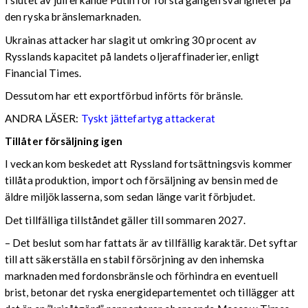
I slutet av juli erkände Putin för första gången svårigheter på
den ryska bränslemarknaden.
Ukrainas attacker har slagit ut omkring 30 procent av
Rysslands kapacitet på landets oljeraffinaderier, enligt
Financial Times.
Dessutom har ett exportförbud införts för bränsle.
ANDRA LÄSER:
Tyskt jättefartyg attackerat
Tillåter försäljning igen
I veckan kom beskedet att Ryssland fortsättningsvis kommer
tillåta produktion, import och försäljning av bensin med de
äldre miljöklasserna, som sedan länge varit förbjudet.
Det tillfälliga tillståndet gäller till sommaren 2027.
– Det beslut som har fattats är av tillfällig karaktär. Det syftar
till att säkerställa en stabil försörjning av den inhemska
marknaden med fordonsbränsle och förhindra en eventuell
brist, betonar det ryska energidepartementet och tillägger att