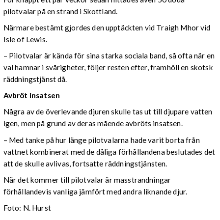
pilotvalar på en strand i Skottland.
Närmare bestämt gjordes den upptäckten vid Traigh Mhor vid
Isle of Lewis.
– Pilotvalar är kända för sina starka sociala band, så ofta när en
val hamnar i svårigheter, följer resten efter, framhöll en skotsk
räddningstjänst då.
Avbröt insatsen
Några av de överlevande djuren skulle tas ut till djupare vatten
igen, men på grund av deras mående avbröts insatsen.
– Med tanke på hur länge pilotvalarna hade varit borta från
vattnet kombinerat med de dåliga förhållandena beslutades det
att de skulle avlivas, fortsatte räddningstjänsten.
När det kommer till pilotvalar är masstrandningar
förhållandevis vanliga jämfört med andra liknande djur.
Foto: N. Hurst