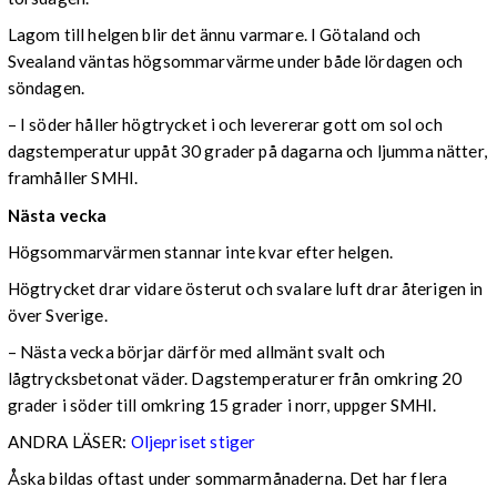
Lagom till helgen blir det ännu varmare. I Götaland och
Svealand väntas högsommarvärme under både lördagen och
söndagen.
– I söder håller högtrycket i och levererar gott om sol och
dagstemperatur uppåt 30 grader på dagarna och ljumma nätter,
framhåller SMHI.
Nästa vecka
Högsommarvärmen stannar inte kvar efter helgen.
Högtrycket drar vidare österut och svalare luft drar återigen in
över Sverige.
– Nästa vecka börjar därför med allmänt svalt och
lågtrycksbetonat väder. Dagstemperaturer från omkring 20
grader i söder till omkring 15 grader i norr, uppger SMHI.
ANDRA LÄSER:
Oljepriset stiger
Åska bildas oftast under sommarmånaderna. Det har flera