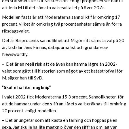
och statsminister Ulf Kristersson. Enligt prognosen ser han ut
att leda M till det sämsta valresultatet på över 20 år.
Modellen fastslår att Moderaterna sannolikt får omkring 17
procent, vilket är omkring två procentenheter sämre än förra
riksdagsvalet.
Det är 85 procents sannolikhet att M gör sitt sämsta val på 20
år, fastslår Jens Finnäs, datajournalist och grundare av
Newsworthy.
– Det är en reell risk att de även kan hamna lägre än 2002-
valet som gått till historien som något av ett katastrofval för
M, säger han till SvD.
”Skulle ha lite magknip”
I valet 2002 fick Moderaterna 15,3 procent. Sannolikheten för
att de hamnar under den siffran i årets val beräknas till omkring
20 procent, enligt modellen.
– Det är ungefär som att kasta en tärning och hoppas på en
sexa. Jag skulle ha lite magknip över den siffran om jag var