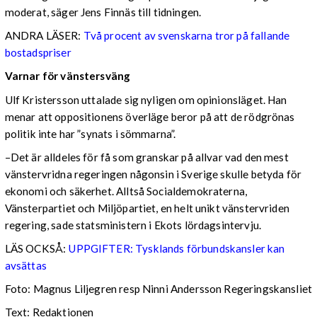
moderat, säger Jens Finnäs till tidningen.
ANDRA LÄSER:
Två procent av svenskarna tror på fallande
bostadspriser
Varnar för vänstersväng
Ulf Kristersson uttalade sig nyligen om opinionsläget. Han
menar att oppositionens överläge beror på att de rödgrönas
politik inte har ”synats i sömmarna”.
–Det är alldeles för få som granskar på allvar vad den mest
vänstervridna regeringen någonsin i Sverige skulle betyda för
ekonomi och säkerhet. Alltså Socialdemokraterna,
Vänsterpartiet och Miljöpartiet, en helt unikt vänstervriden
regering, sade statsministern i Ekots lördagsintervju.
LÄS OCKSÅ:
UPPGIFTER: Tysklands förbundskansler kan
avsättas
Foto: Magnus Liljegren resp Ninni Andersson Regeringskansliet
Text: Redaktionen