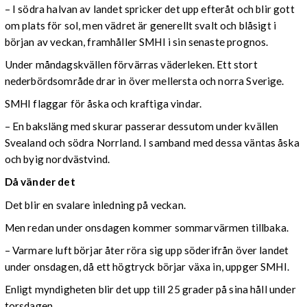
– I södra halvan av landet spricker det upp efteråt och blir gott
om plats för sol, men vädret är generellt svalt och blåsigt i
början av veckan, framhåller SMHI i sin senaste prognos.
Under måndagskvällen förvärras väderleken. Ett stort
nederbördsområde drar in över mellersta och norra Sverige.
SMHI flaggar för åska och kraftiga vindar.
– En baksläng med skurar passerar dessutom under kvällen
Svealand och södra Norrland. I samband med dessa väntas åska
och byig nordvästvind.
Då vänder det
Det blir en svalare inledning på veckan.
Men redan under onsdagen kommer sommarvärmen tillbaka.
– Varmare luft börjar åter röra sig upp söderifrån över landet
under onsdagen, då ett högtryck börjar växa in, uppger SMHI.
Enligt myndigheten blir det upp till 25 grader på sina håll under
torsdagen.