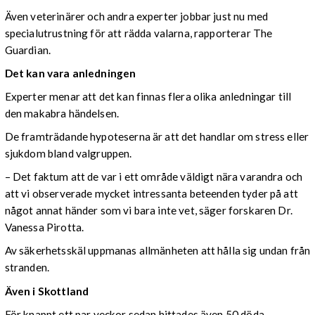
Även veterinärer och andra experter jobbar just nu med
specialutrustning för att rädda valarna, rapporterar The
Guardian.
Det kan vara anledningen
Experter menar att det kan finnas flera olika anledningar till
den makabra händelsen.
De framträdande hypoteserna är att det handlar om stress eller
sjukdom bland valgruppen.
– Det faktum att de var i ett område väldigt nära varandra och
att vi observerade mycket intressanta beteenden tyder på att
något annat händer som vi bara inte vet, säger forskaren Dr.
Vanessa Pirotta.
Av säkerhetsskäl uppmanas allmänheten att hålla sig undan från
stranden.
Även i Skottland
För knappt ett par veckor sedan hittades även 50 döda