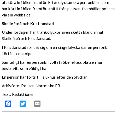
att köra in i bilen framför. Efter olyckan ska personbilen som
har kört in i bilen framför smitit från platsen, framhåller polisen
via sin webbsida.
Skellefteå och Kristianstad
Under lördagen har trafikolyckor även skett i bland annat
Skellefteå och Kristianstad.
I Kristianstad rör det sig om en singelolycka där en personbil
kört in i en stolpe.
Samtidigt har en personbil voltat i Skellefteå, platsen har
beskrivits som väldigt hal.
En person har förts till sjukhus efter den olyckan.
Arkivfoto: Polisen Norrmalm FB
Text: Redaktionen
Facebook
Twitter
Email