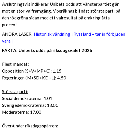
Avslutningsvis indikerar Unibets odds att Vänsterpartiet går
mot en stor valframgång. V beräknas bli näst största parti på
den rödgröna sidan med ett valresultat på omkring åtta
procent.
ANDRA LÄSER:
Historisk vändning i Ryssland – tar in förbjuden
vara |
FAKTA: Unibets odds på riksdagsvalet 2026
Flest mandat:
Opposition (S+V+MP+C): 1.15
Regeringen (M+SD+KD+L): 4.50
Största parti:
Socialdemokraterna: 1.01
Sverigedemokraterna: 13.00
Moderaterna: 17.00
Över/under riksdagsspärren: