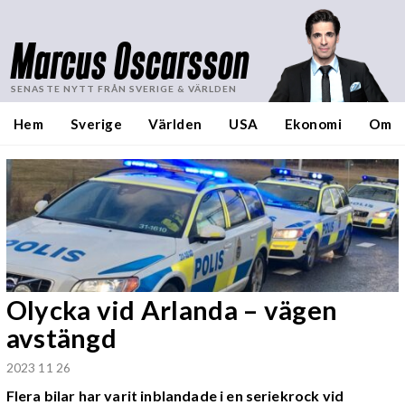
Marcus Oscarsson
SENASTE NYTT FRÅN SVERIGE & VÄRLDEN
Hem
Sverige
Världen
USA
Ekonomi
Om
Olycka vid Arlanda – vägen
avstängd
2023 11 26
Flera bilar har varit inblandade i en seriekrock vid