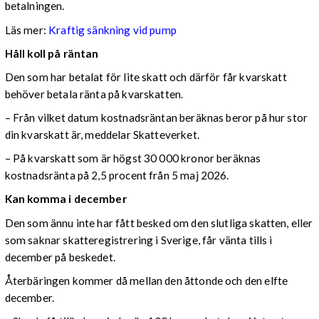
betalningen.
Läs mer:
Kraftig sänkning vid pump
Håll koll på räntan
Den som har betalat för lite skatt och därför får kvarskatt
behöver betala ränta på kvarskatten.
– Från vilket datum kostnadsräntan beräknas beror på hur stor
din kvarskatt är, meddelar Skatteverket.
– På kvarskatt som är högst 30 000 kronor beräknas
kostnadsränta på 2,5 procent från 5 maj 2026.
Kan komma i december
Den som ännu inte har fått besked om den slutliga skatten, eller
som saknar skatteregistrering i Sverige, får vänta tills i
december på beskedet.
Återbäringen kommer då mellan den åttonde och den elfte
december.