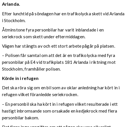
Arlanda.
Efter lunchtid på söndagen har en trafikolycka skett vid Arlanda
i Stockholm.
Åtminstone fyra personbilar har varit inblandade i en
seriekrock som skett under eftermiddagen.
Vägen har stängts av och ett stort arbete pågår på platsen.
– Polisen får samtal om att det är en trafikolycka med fyra
personbilar på E4 vid trafikplats 181 Arlanda i riktning mot
Stockholm, framhåller polisen.
Körde in i refugen
Det ska röra sig om en bil som av oklar anledning har kört in i
refugen vilket föranledde seriekrocken.
– En personbil ska ha kört in i refugen vilket resulterade i ett
hastigt inbromsande som orsakade en kedjekrock med flera
personbilar bakom.
Det finns inga uppgifter om att någon ska vara allvarligt