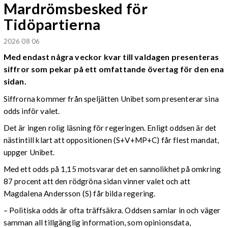
Mardrömsbesked för
Tidöpartierna
2026 08 06
Med endast några veckor kvar till valdagen presenteras
siffror som pekar på ett omfattande övertag för den ena
sidan.
Siffrorna kommer från speljätten Unibet som presenterar sina
odds inför valet.
Det är ingen rolig läsning för regeringen. Enligt oddsen är det
nästintill klart att oppositionen (S+V+MP+C) får flest mandat,
uppger Unibet.
Med ett odds på 1,15 motsvarar det en sannolikhet på omkring
87 procent att den rödgröna sidan vinner valet och att
Magdalena Andersson (S) får bilda regering.
– Politiska odds är ofta träffsäkra. Oddsen samlar in och väger
samman all tillgänglig information, som opinionsdata,