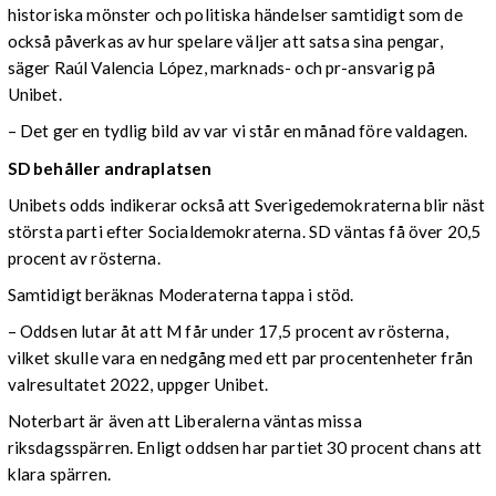
historiska mönster och politiska händelser samtidigt som de
också påverkas av hur spelare väljer att satsa sina pengar,
säger Raúl Valencia López, marknads- och pr-ansvarig på
Unibet.
– Det ger en tydlig bild av var vi står en månad före valdagen.
SD behåller andraplatsen
Unibets odds indikerar också att Sverigedemokraterna blir näst
största parti efter Socialdemokraterna. SD väntas få över 20,5
procent av rösterna.
Samtidigt beräknas Moderaterna tappa i stöd.
– Oddsen lutar åt att M får under 17,5 procent av rösterna,
vilket skulle vara en nedgång med ett par procentenheter från
valresultatet 2022, uppger Unibet.
Noterbart är även att Liberalerna väntas missa
riksdagsspärren. Enligt oddsen har partiet 30 procent chans att
klara spärren.