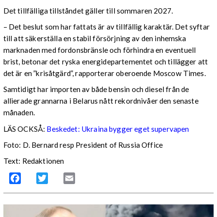
Det tillfälliga tillståndet gäller till sommaren 2027.
– Det beslut som har fattats är av tillfällig karaktär. Det syftar
till att säkerställa en stabil försörjning av den inhemska
marknaden med fordonsbränsle och förhindra en eventuell
brist, betonar det ryska energidepartementet och tillägger att
det är en ”krisåtgärd”, rapporterar oberoende Moscow Times.
Samtidigt har importen av både bensin och diesel från de
allierade grannarna i Belarus nått rekordnivåer den senaste
månaden.
LÄS OCKSÅ:
Beskedet: Ukraina bygger eget supervapen
Foto: D. Bernard resp President of Russia Office
Text: Redaktionen
Facebook
Twitter
Email