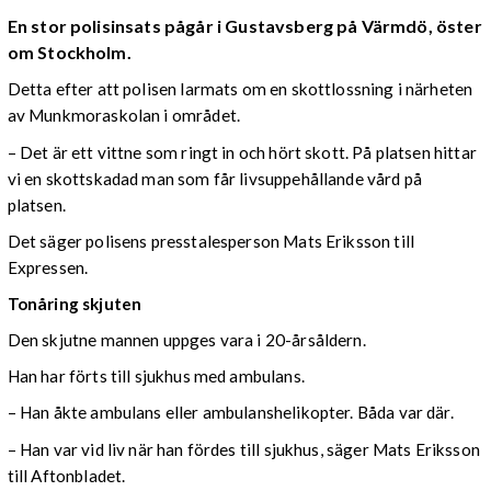
En stor polisinsats pågår
i
Gustavsberg på Värmdö, öster
om Stockholm
.
Detta efter att polisen larmats om en skottlossning i närheten
av Munkmoraskolan i området.
– Det är ett vittne som ringt in och hört skott. På platsen hittar
vi en skottskadad man som får livsuppehållande vård på
platsen.
Det säger polisens presstalesperson Mats Eriksson till
Expressen.
Tonåring skjuten
Den skjutne mannen uppges vara i 20-årsåldern.
Han har förts till sjukhus med ambulans.
– Han åkte ambulans eller ambulanshelikopter. Båda var där.
– Han var vid liv när han fördes till sjukhus, säger Mats Eriksson
till Aftonbladet.