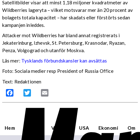
Satellitbilder visar att minst 1,18 miljoner kvadratmeter av
Wildberries lageryta – vilket motsvarar mer än 20 procent av
bolagets totala kapacitet – har skadats eller förstörts sedan
kampanjen inleddes.
Attacker mot Wildberries har bland annat registrerats i
Jekaterinburg, Izhevsk, St. Petersburg, Krasnodar, Ryazan,
Penza, Volgograd och utanför Moskva.
Läs mer:
Tysklands förbundskansler kan avsättas
Foto:
Sociala medier resp President of Russia Office
Text: Redaktionen
Facebook
Twitter
Email
Hem
Sverige
Världen
USA
Ekonomi
Om