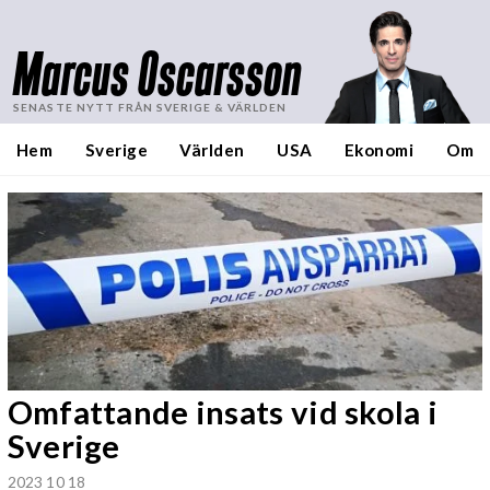
Marcus Oscarsson
SENASTE NYTT FRÅN SVERIGE & VÄRLDEN
Hem
Sverige
Världen
USA
Ekonomi
Om
Omfattande insats vid skola i
Sverige
2023 10 18