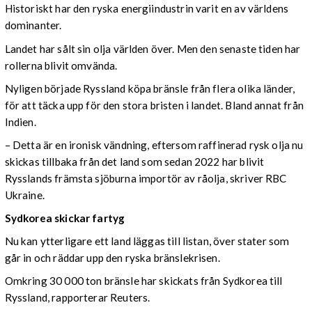
Historiskt har den ryska energiindustrin varit en av världens
dominanter.
Landet har sålt sin olja världen över. Men den senaste tiden har
rollerna blivit omvända.
Nyligen började Ryssland köpa bränsle från flera olika länder,
för att täcka upp för den stora bristen i landet. Bland annat från
Indien.
– Detta är en ironisk vändning, eftersom raffinerad rysk olja nu
skickas tillbaka från det land som sedan 2022 har blivit
Rysslands främsta sjöburna importör av råolja, skriver RBC
Ukraine.
Sydkorea skickar fartyg
Nu kan ytterligare ett land läggas till listan, över stater som
går in och räddar upp den ryska bränslekrisen.
Omkring 30 000 ton bränsle har skickats från Sydkorea till
Ryssland, rapporterar Reuters.