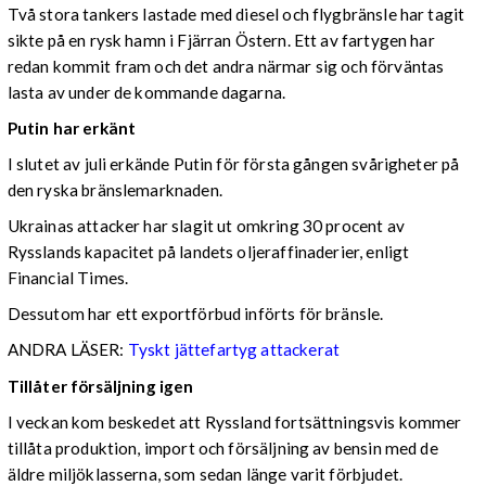
Två stora tankers lastade med diesel och flygbränsle har tagit
sikte på en rysk hamn i Fjärran Östern. Ett av fartygen har
redan kommit fram och det andra närmar sig och förväntas
lasta av under de kommande dagarna.
Putin har erkänt
I slutet av juli erkände Putin för första gången svårigheter på
den ryska bränslemarknaden.
Ukrainas attacker har slagit ut omkring 30 procent av
Rysslands kapacitet på landets oljeraffinaderier, enligt
Financial Times.
Dessutom har ett exportförbud införts för bränsle.
ANDRA LÄSER:
Tyskt jättefartyg attackerat
Tillåter försäljning igen
I veckan kom beskedet att Ryssland fortsättningsvis kommer
tillåta produktion, import och försäljning av bensin med de
äldre miljöklasserna, som sedan länge varit förbjudet.